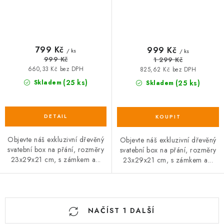
799 Kč
999 Kč
/ ks
/ ks
999 Kč
1 299 Kč
660,33 Kč bez DPH
825,62 Kč bez DPH
(25 ks)
Skladem
(25 ks)
Skladem
Objevte náš exkluzivní dřevěný
Objevte náš exkluzivní dřevěný
svatební box na přání, rozměry
svatební box na přání, rozměry
23x29x21 cm, s zámkem a...
23x29x21 cm, s zámkem a...
O
NAČÍST 1 DALŠÍ
v