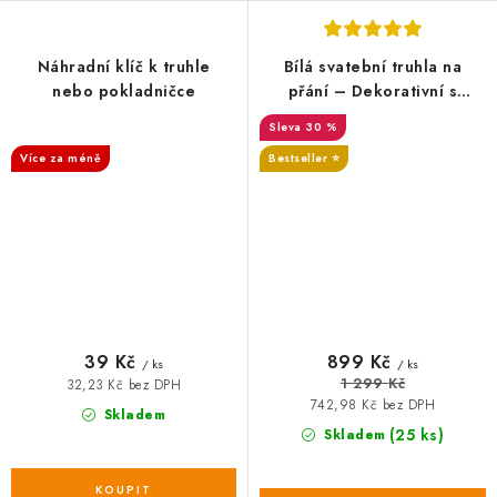
Náhradní klíč k truhle
Bílá svatební truhla na
nebo pokladničce
přání – Dekorativní s
iniciály novomanželů
SALECODE:DESITKA:10:%
30 %
Více za méně
Bestseller ⭐️
SALECODE:DESITKA:10:%
39 Kč
899 Kč
/ ks
/ ks
1 299 Kč
32,23 Kč bez DPH
742,98 Kč bez DPH
Skladem
(25 ks)
Skladem