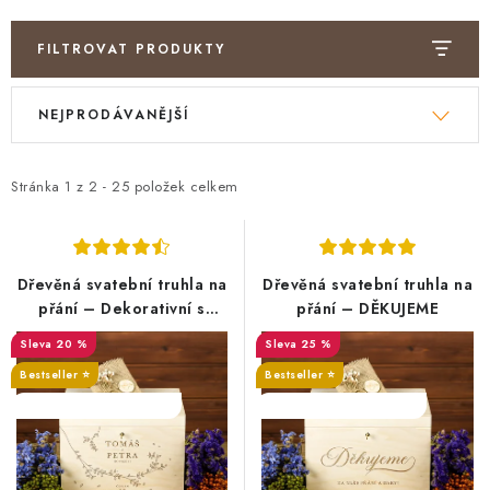
FILTROVAT PRODUKTY
V
Ř
NEJPRODÁVANĚJŠÍ
ý
a
p
z
i
e
Stránka
1
z
2
-
25
položek celkem
s
n
p
í
r
p
Dřevěná svatební truhla na
Dřevěná svatební truhla na
o
r
přání – Dekorativní s
přání – DĚKUJEME
iniciály novomanželů
d
o
20 %
25 %
u
d
Bestseller ⭐️
Bestseller ⭐️
k
u
SALECODE:DESITKA:10:%
SALECODE:DESITKA:10:%
t
k
ů
t