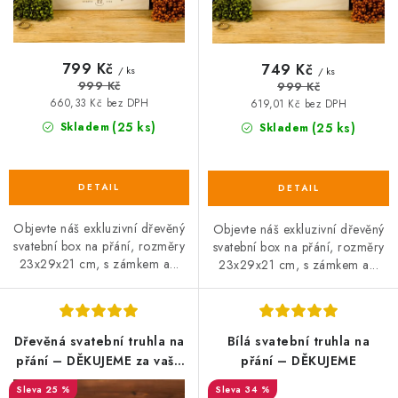
ů
799 Kč
749 Kč
/ ks
/ ks
999 Kč
999 Kč
660,33 Kč bez DPH
619,01 Kč bez DPH
(25 ks)
Skladem
(25 ks)
Skladem
Objevte náš exkluzivní dřevěný
Objevte náš exkluzivní dřevěný
svatební box na přání, rozměry
svatební box na přání, rozměry
23x29x21 cm, s zámkem a...
23x29x21 cm, s zámkem a...
Dřevěná svatební truhla na
Bílá svatební truhla na
přání – DĚKUJEME za vaše
přání – DĚKUJEME
přání a dary
25 %
34 %