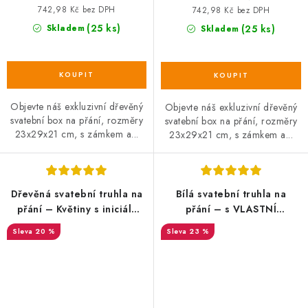
742,98 Kč bez DPH
742,98 Kč bez DPH
(25 ks)
Skladem
(25 ks)
Skladem
Objevte náš exkluzivní dřevěný
Objevte náš exkluzivní dřevěný
svatební box na přání, rozměry
svatební box na přání, rozměry
23x29x21 cm, s zámkem a...
23x29x21 cm, s zámkem a...
Dřevěná svatební truhla na
Bílá svatební truhla na
přání – Květiny s iniciály
přání – s VLASTNÍ
novomanželů
GRAFIKOU nebo TEXTEM
20 %
23 %
SALECODE:DESITKA:10:%
SALECODE:DESITKA:10:%