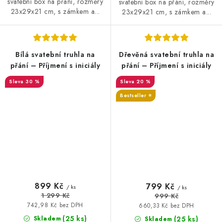
svatební box na přání, rozměry
svatební box na přání, rozměry
23x29x21 cm, s zámkem a...
23x29x21 cm, s zámkem a...
Bílá svatební truhla na
Dřevěná svatební truhla na
přání – Příjmení s iniciály
přání – Příjmení s iniciály
30 %
20 %
SALECODE:DESITKA:10:%
Bestseller ⭐️
SALECODE:DESITKA:10:%
899 Kč
799 Kč
/ ks
/ ks
1 299 Kč
999 Kč
742,98 Kč bez DPH
660,33 Kč bez DPH
(25 ks)
Skladem
(25 ks)
Skladem