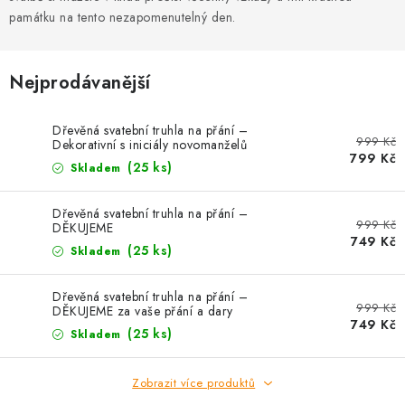
PRO FIRMY
památku na tento nezapomenutelný den.
NOVINKY
Nejprodávanější
VÝPRODEJ 🔥
Dřevěná svatební truhla na přání –
999 Kč
Dekorativní s iniciály novomanželů
Hodnocení obchodu
Stav objednávky
799 Kč
(25 ks)
Skladem
Reklamace a vrácení zboží
Jak nakupovat
Dřeviny a certifikáty
Pro firmy
Velkoobchod
Kontakt
Dřevěná svatební truhla na přání –
999 Kč
DĚKUJEME
749 Kč
(25 ks)
Skladem
Dřevěná svatební truhla na přání –
999 Kč
DĚKUJEME za vaše přání a dary
749 Kč
(25 ks)
Skladem
Zobrazit více produktů