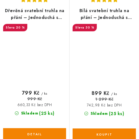
Dřevěná svatební truhla na
Bílá svatební truhla na
přání – Jednoduchá s
přání – Jednoduchá s
iniciály novomanželů
iniciály novomanželů
20 %
30 %
SALECODE:DESITKA:10:%
SALECODE:DESITKA:10:%
799 Kč
899 Kč
/ ks
/ ks
999 Kč
1 299 Kč
660,33 Kč bez DPH
742,98 Kč bez DPH
(25 ks)
Skladem
(25 ks)
Skladem