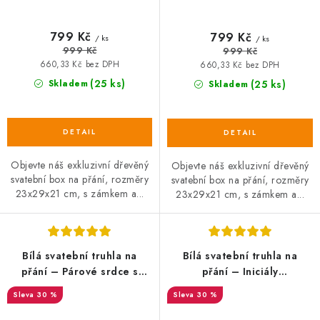
799 Kč
799 Kč
/ ks
/ ks
999 Kč
999 Kč
660,33 Kč bez DPH
660,33 Kč bez DPH
(25 ks)
Skladem
(25 ks)
Skladem
Objevte náš exkluzivní dřevěný
Objevte náš exkluzivní dřevěný
svatební box na přání, rozměry
svatební box na přání, rozměry
23x29x21 cm, s zámkem a...
23x29x21 cm, s zámkem a...
Bílá svatební truhla na
Bílá svatební truhla na
přání – Párové srdce s
přání – Iniciály
iniciály novomanželů
novomanželů s
30 %
30 %
poděkováním
SALECODE:DESITKA:10:%
SALECODE:DESITKA:10:%