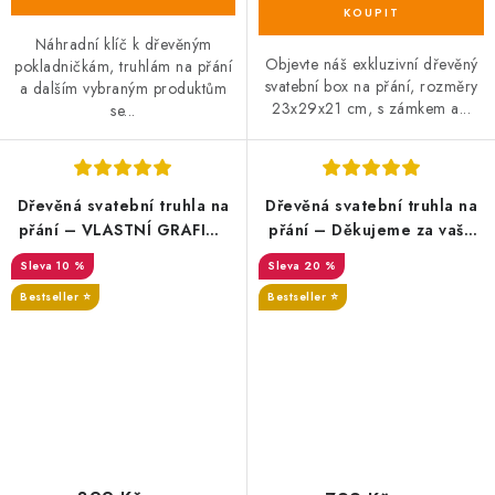
Náhradní klíč k dřevěným
Objevte náš exkluzivní dřevěný
pokladničkám, truhlám na přání
svatební box na přání, rozměry
a dalším vybraným produktům
23x29x21 cm, s zámkem a...
se...
Dřevěná svatební truhla na
Dřevěná svatební truhla na
přání – VLASTNÍ GRAFIKA
přání – Děkujeme za vaše
nebo text
dary s iniciály
10 %
20 %
novomanželů
Bestseller ⭐️
Bestseller ⭐️
SALECODE:DESITKA:10:%
SALECODE:DESITKA:10:%