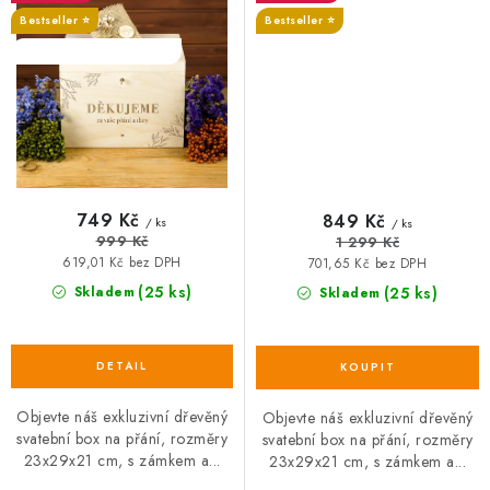
Bestseller ⭐️
Bestseller ⭐️
SALECODE:DESITKA:10:%
SALECODE:DESITKA:10:%
749 Kč
849 Kč
/ ks
/ ks
999 Kč
1 299 Kč
619,01 Kč bez DPH
701,65 Kč bez DPH
(25 ks)
Skladem
(25 ks)
Skladem
Objevte náš exkluzivní dřevěný
Objevte náš exkluzivní dřevěný
svatební box na přání, rozměry
svatební box na přání, rozměry
23x29x21 cm, s zámkem a...
23x29x21 cm, s zámkem a...