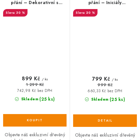
přání – Dekorativní s
přání – Iniciály
iniciály novomanželů
novomanželů s
30 %
20 %
poděkováním
SALECODE:DESITKA:10:%
SALECODE:DESITKA:10:%
899 Kč
799 Kč
/ ks
/ ks
1 299 Kč
999 Kč
742,98 Kč bez DPH
660,33 Kč bez DPH
(25 ks)
Skladem
(25 ks)
Skladem
Objevte náš exkluzivní dřevěný
Objevte náš exkluzivní dřevěný