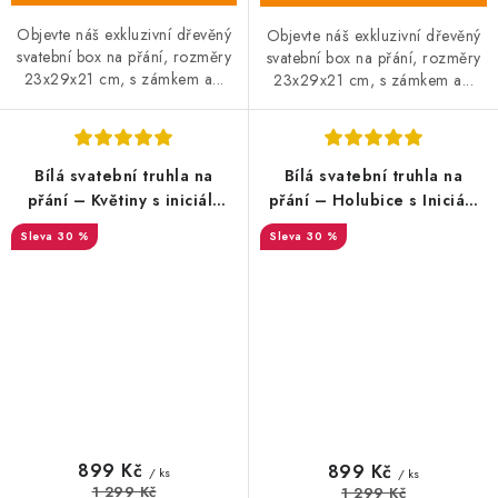
Objevte náš exkluzivní dřevěný
Objevte náš exkluzivní dřevěný
svatební box na přání, rozměry
svatební box na přání, rozměry
23x29x21 cm, s zámkem a...
23x29x21 cm, s zámkem a...
Bílá svatební truhla na
Bílá svatební truhla na
přání – Květiny s iniciály
přání – Holubice s Iniciály
novomanželů
novomanželů
30 %
30 %
SALECODE:DESITKA:10:%
SALECODE:DESITKA:10:%
899 Kč
899 Kč
/ ks
/ ks
1 299 Kč
1 299 Kč