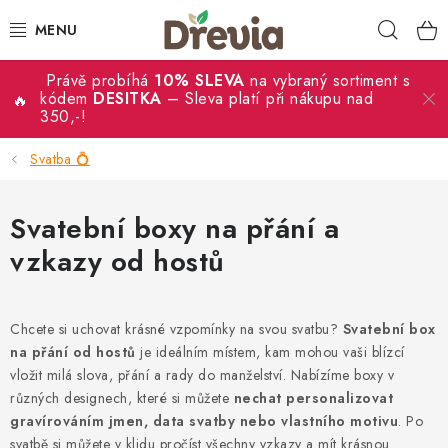
Přejít
Hleda
na
obsah
Právě probíhá
10% SLEVA
na vybraný sortiment s
SVATBA 💍
kódem
DESITKA
– Sleva platí při nákupu nad
350,-!
DÁRKY
Svatba 💍
KRABIČKY
Svatební boxy na přání a
KUCHYŇSKÉ POTŘEBY
vzkazy od hostů
DEKORACE
Chcete si uchovat krásné vzpomínky na svou svatbu?
Svatební box
PŘÍLEŽITOSTI
na přání od hostů
je ideálním místem, kam mohou vaši blízcí
vložit milá slova, přání a rady do manželství. Nabízíme boxy v
MATERIÁLY A TVOŘENÍ
různých designech, které si můžete
nechat personalizovat
gravírováním jmen, data svatby nebo vlastního motivu
. Po
svatbě si můžete v klidu pročíst všechny vzkazy a mít krásnou