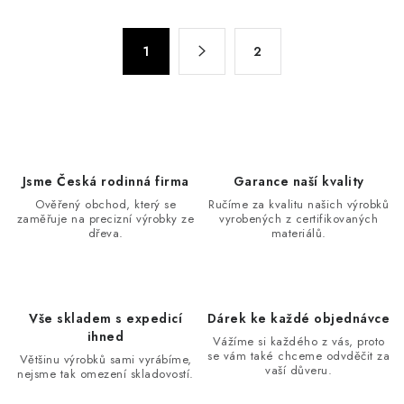
l
á
S
d
1
2
t
a
r
c
á
n
í
k
p
o
r
Jsme Česká rodinná firma
Garance naší kvality
v
v
Ověřený obchod, který se
Ručíme za kvalitu našich výrobků
á
k
zaměřuje na precizní výrobky ze
vyrobených z certifikovaných
n
dřeva.
materiálů.
y
í
v
ý
p
Vše skladem s expedicí
Dárek ke každé objednávce
i
ihned
Vážíme si každého z vás, proto
s
se vám také chceme odvděčit za
Většinu výrobků sami vyrábíme,
vaší důveru.
nejsme tak omezení skladovostí.
u