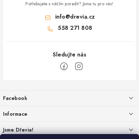
Potřebujete s něčím poradit? Jsme tu pro vás!
info
@
drevia.cz
558 271 808
Z
á
Facebook
p
a
Informace
t
í
Obchodní podmínky
Jsme Dřevia!
Ochrana osobních údajů