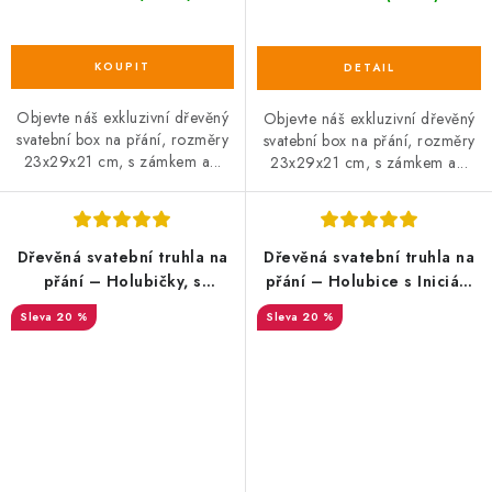
Objevte náš exkluzivní dřevěný
Objevte náš exkluzivní dřevěný
svatební box na přání, rozměry
svatební box na přání, rozměry
23x29x21 cm, s zámkem a...
23x29x21 cm, s zámkem a...
Dřevěná svatební truhla na
Dřevěná svatební truhla na
přání – Holubičky, s
přání – Holubice s Iniciály
iniciály novomanželů
novomanželů
20 %
20 %
SALECODE:DESITKA:10:%
SALECODE:DESITKA:10:%