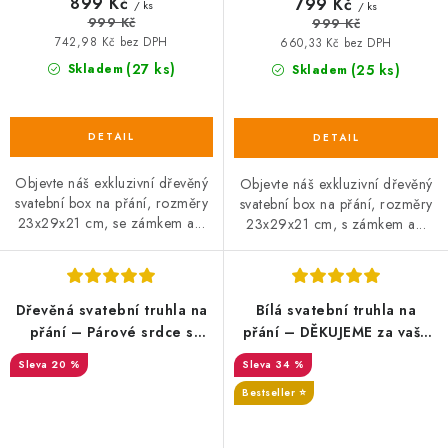
899 Kč
799 Kč
/ ks
/ ks
999 Kč
999 Kč
742,98 Kč bez DPH
660,33 Kč bez DPH
(27 ks)
Skladem
(25 ks)
Skladem
Objevte náš exkluzivní dřevěný
Objevte náš exkluzivní dřevěný
svatební box na přání, rozměry
svatební box na přání, rozměry
23x29x21 cm, se zámkem a...
23x29x21 cm, s zámkem a...
Dřevěná svatební truhla na
Bílá svatební truhla na
přání – Párové srdce s
přání – DĚKUJEME za vaše
Iniciály novomanželů
přání a dary
20 %
34 %
SALECODE:DESITKA:10:%
Bestseller ⭐️
SALECODE:DESITKA:10:%