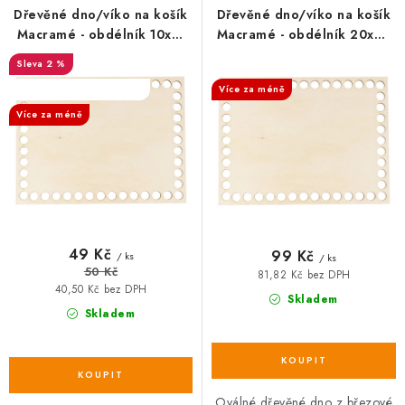
r
p
Dřevěné dno/víko na košík
Dřevěné dno/víko na košík
o
r
Macramé - obdélník 10x15
Macramé - obdélník 20x30
cm
cm
d
o
2 %
SALECODE:DESITKA:10:%
u
d
SALECODE:DESITKA:10:%
Více za méně
k
u
Více za méně
t
k
ů
t
ů
49 Kč
99 Kč
/ ks
/ ks
50 Kč
81,82 Kč bez DPH
40,50 Kč bez DPH
Skladem
Skladem
Oválné dřevěné dno z březové