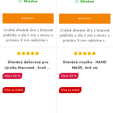
Skladem
Skladem
Oválné dřevěné dno z březové
Oválné dřevěné dno z březové
překližky o síle 3 mm s otvory o
překližky o síle 3 mm s otvory o
průměru 9 mm nabízíme v...
průměru 9 mm nabízíme v...
Dřevěná dekorace pro
Dřevěná visačka - HAND
výrobu Macramé - kruh 20
MADE, 4x6 cm
cm
22 %
48 %
SALECODE:DESITKA:10:%
SALECODE:DESITKA:10:%
Více za méně
Více za méně