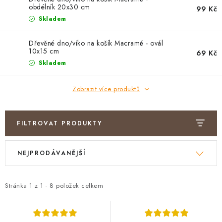
PRO FIRMY
obdélník 20x30 cm
99 Kč
Skladem
NOVINKY
Dřevěné dno/víko na košík Macramé - ovál
10x15 cm
VÝPRODEJ 🔥
69 Kč
Skladem
Hodnocení obchodu
Stav objednávky
Zobrazit více produktů
Reklamace a vrácení zboží
Jak nakupovat
Dřeviny a certifikáty
Pro firmy
Velkoobchod
Kontakt
FILTROVAT PRODUKTY
V
Ř
NEJPRODÁVANĚJŠÍ
ý
a
p
z
i
e
Stránka
1
z
1
-
8
položek celkem
s
n
p
í