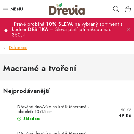
Přejít
Hleda
na
obsah
Právě probíhá
10% SLEVA
na vybraný sortiment s
SVATBA 💍
kódem
DESITKA
– Sleva platí při nákupu nad
350,-!
DÁRKY
Dekorace
KRABIČKY
Macramé a tvoření
KUCHYŇSKÉ POTŘEBY
DEKORACE
Nejprodávanější
PŘÍLEŽITOSTI
Dřevěné dno/víko na košík Macramé -
50 Kč
obdélník 10x15 cm
49 Kč
MATERIÁLY A TVOŘENÍ
Skladem
Dřevěné dno/víko na košík Macramé -