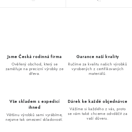
O
v
l
á
d
Jsme Česká rodinná firma
Garance naší kvality
a
Ověřený obchod, který se
Ručíme za kvalitu našich výrobků
zaměřuje na precizní výrobky ze
vyrobených z certifikovaných
c
dřeva.
materiálů.
í
p
r
v
Vše skladem s expedicí
Dárek ke každé objednávce
ihned
k
Vážíme si každého z vás, proto
se vám také chceme odvděčit za
Většinu výrobků sami vyrábíme,
y
vaší důveru.
nejsme tak omezení skladovostí.
v