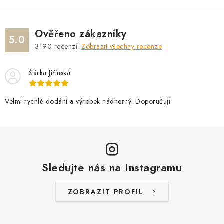
ý
p
i
Ověřeno zákazníky
s
5.0
3190
recenzí.
Zobrazit všechny recenze
u
Šárka Jiřinská
Velmi rychlé dodání a výrobek nádherný. Doporučuji
Sledujte nás na Instagramu
ZOBRAZIT PROFIL