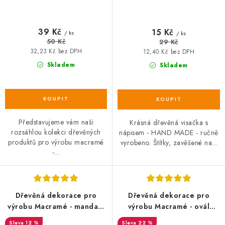
39 Kč
15 Kč
/ ks
/ ks
50 Kč
29 Kč
32,23 Kč bez DPH
12,40 Kč bez DPH
Skladem
Skladem
Představujeme vám naši
Krásná dřevěná visačka s
rozsáhlou kolekci dřevěných
nápisem - HAND MADE - ručně
produktů pro výrobu macramé
vyrobeno. Štítky, zavěšené na...
-...
Dřevěná dekorace pro
Dřevěná dekorace pro
výrobu Macramé - mandala
výrobu Macramé - ovál
20 cm
20x15 cm
12 %
22 %