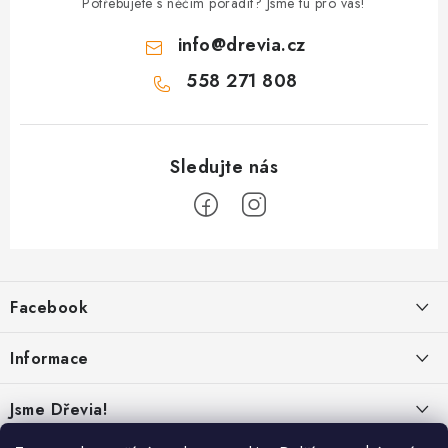
Potřebujete s něčím poradit? Jsme tu pro vás!
info
@
drevia.cz
558 271 808
Z
á
Facebook
p
a
Informace
t
í
Obchodní podmínky
Jsme Dřevia!
Ochrana osobních údajů
Kontakt