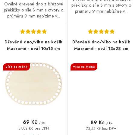
Oválné dřevěné dno z březové
překližky o síle 3 mm s otvory o
překližky o síle 3 mm s otvory o
průměru 9 mm nabízíme v...
průměru 9 mm nabízíme v...
Dřevěné dno/víko na košík
Dřevěné dno/víko na košík
Macramé - ovál 10x15 cm
Macramé - ovál 13x28 cm
SALECODE:DESITKA:10:%
SALECODE:DESITKA:10:%
Více za méně
Více za méně
69 Kč
89 Kč
/ ks
/ ks
57,02 Kč bez DPH
73,55 Kč bez DPH