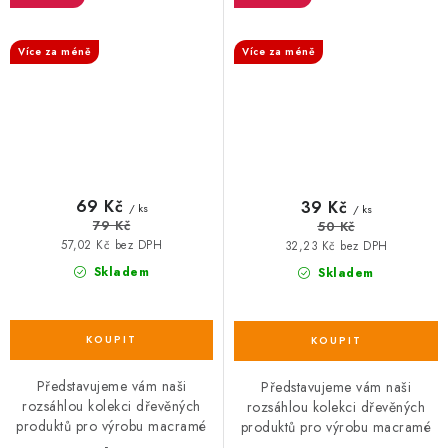
SALECODE:DESITKA:10:%
SALECODE:DESITKA:10:%
Více za méně
Více za méně
69 Kč
39 Kč
/ ks
/ ks
79 Kč
50 Kč
57,02 Kč bez DPH
32,23 Kč bez DPH
Skladem
Skladem
Představujeme vám naši
Představujeme vám naši
rozsáhlou kolekci dřevěných
rozsáhlou kolekci dřevěných
produktů pro výrobu macramé
produktů pro výrobu macramé
-...
-...