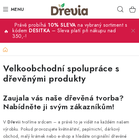
Přejít
Hleda
na
obsah
Právě probíhá
10% SLEVA
na vybraný sortiment s
SVATBA 💍
kódem
DESITKA
– Sleva platí při nákupu nad
350,-!
DÁRKY
Domů
KRABIČKY
Velkoobchodní spolupráce s
KUCHYŇSKÉ POTŘEBY
dřevěnými produkty
DEKORACE
Zaujala vás naše dřevěná tvorba?
Nabídněte ji svým zákazníkům!
PŘÍLEŽITOSTI
V
Dřevii
tvoříme srdcem – a právě to je vidět na každém našem
MATERIÁLY A TVOŘENÍ
výrobku. Pokud provozujete květinářství, papírnictví, dárkový
obchod, malý krámek nebo e‑shop a hledáte originální dřevěné