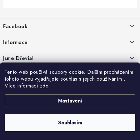
Z
á
Facebook
p
a
Informace
t
í
Obchodní podmínky
Jsme Dřevia!
Ochrana osobních údajů
Kontakt
Tento web používá soubory cookie. Dalším procházením
Reklamace & vrácení
tohoto webu vyjadřujete souhlas s jejich používáním..
Náš příběh
Více informací
zde
.
Hodnocení
Online platby:
Přepravci:
Udržitelnost
Nastavení
Dřeviny a certifikáty
Nabídka pro firmy
Souhlasím
Copyright 2026
Dřevia
. Všechna práva vyhrazena.
Vytvořil Shoptet Premium