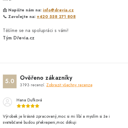
📩 Napište nám na:
info@drevia.cz
📞 Zavolejte na:
+420 558 271 808
Těšíme se na spolupráci s vámi!
Tým Dřevia.cz
Ověřeno zákazníky
5.0
3193
recenzí.
Zobrazit všechny recenze
Hana Dufková
Výrobek je krásně zpracovaný,moc si mi líbí a myslím si že i
svatebčané budou překvapeni,moc děkuji