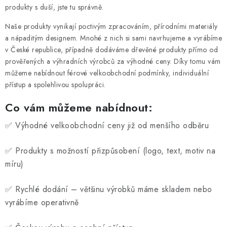
PRO FIRMY
produkty s duší, jste tu správně.
Naše produkty vynikají poctivým zpracováním, přírodními materiály
NOVINKY
a nápaditým designem. Mnohé z nich si sami navrhujeme a vyrábíme
v České republice, případně dodáváme dřevěné produkty přímo od
VÝPRODEJ 🔥
prověřených a výhradních výrobců za výhodné ceny. Díky tomu vám
můžeme nabídnout férové velkoobchodní podmínky, individuální
Hodnocení obchodu
Stav objednávky
přístup a spolehlivou spolupráci.
Reklamace a vrácení zboží
Jak nakupovat
Co vám můžeme nabídnout:
Dřeviny a certifikáty
Pro firmy
Velkoobchod
Kontakt
✅ Výhodné velkoobchodní ceny již od menšího odběru
✅ Produkty s možností přizpůsobení (logo, text, motiv na
míru)
✅ Rychlé dodání – většinu výrobků máme skladem nebo
vyrábíme operativně