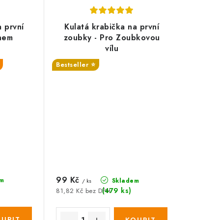
a první
Kulatá krabička na první
énem
zoubky - Pro Zoubkovou
vílu
Bestseller ⭐️
99 Kč
m
Skladem
/ ks
(479 ks)
81,82 Kč bez DPH