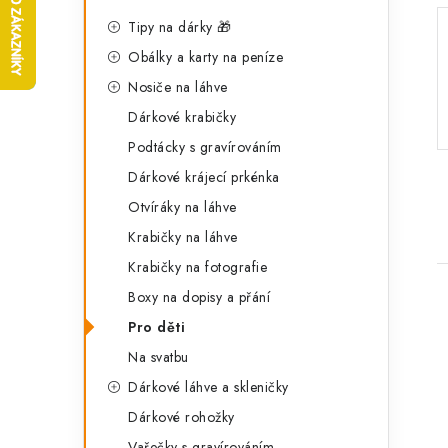
a
o
t
Tipy na dárky 🎁
s
Obálky a karty na peníze
e
t
Nosiče na láhve
g
r
Dárkové krabičky
o
Podtácky s gravírováním
a
r
Dárkové krájecí prkénka
n
i
Otvíráky na láhve
e
n
Krabičky na láhve
í
Krabičky na fotografie
Boxy na dopisy a přání
p
Pro děti
a
Na svatbu
n
Dárkové láhve a skleničky
i
e
Dárkové rohožky
Vařečky s gravírováním