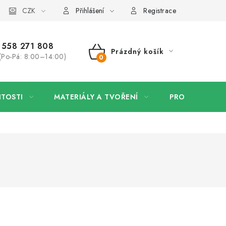
 firmy
CZK
Velkoobchod
Kontakt
Přihlášení
Registrace
558 271 808
Prázdný košík
(Po-Pá: 8:00–14:00)
NÁKUPNÍ
KOŠÍK
ITOSTI
MATERIÁLY A TVOŘENÍ
PRO FIRMY