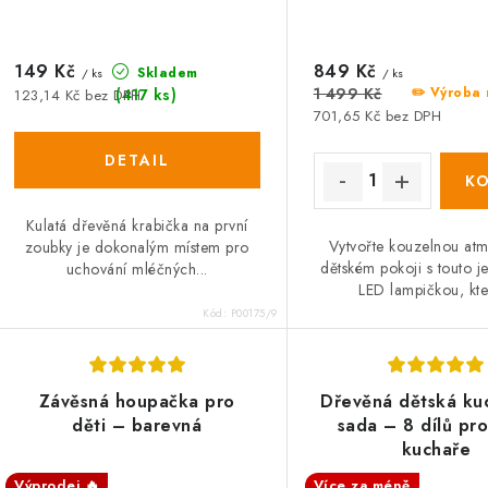
149 Kč
849 Kč
Skladem
/ ks
/ ks
1 499 Kč
✏️ Výroba 
(417 ks)
123,14 Kč bez DPH
701,65 Kč bez DPH
Kulatá dřevěná krabička na první
Vytvořte kouzelnou atm
zoubky je dokonalým místem pro
dětském pokoji s touto 
uchování mléčných...
LED lampičkou, kter
Kód:
P00175/9
Závěsná houpačka pro
Dřevěná dětská ku
děti – barevná
sada – 8 dílů pr
kuchaře
Výprodej 🔥
Více za méně