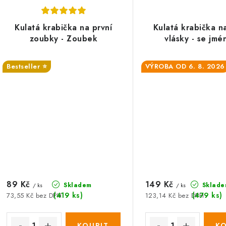
Kulatá krabička na první
Kulatá krabička n
zoubky - Zoubek
vlásky - se jm
Bestseller ⭐️
VÝROBA OD 6. 8. 2026
89 Kč
149 Kč
Skladem
Sklade
/ ks
/ ks
(419 ks)
(479 ks)
73,55 Kč bez DPH
123,14 Kč bez DPH