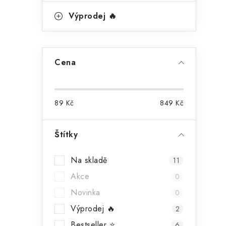
Výprodej 🔥
Cena
89
Kč
849
Kč
Štítky
Na skladě
11
Akce
0
Novinka
0
Výprodej 🔥
2
Bestseller ⭐️
6