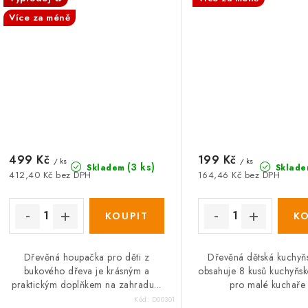
Více za méně
499 Kč
199 Kč
/ ks
/ ks
(3 ks)
Skladem
Sklade
412,40 Kč bez DPH
164,46 Kč bez DPH
Dřevěná houpačka pro děti z
Dřevěná dětská kuchyň
bukového dřeva je krásným a
obsahuje 8 kusů kuchyňsk
praktickým doplňkem na zahradu...
pro malé kuchaře a
Kód:
D00301