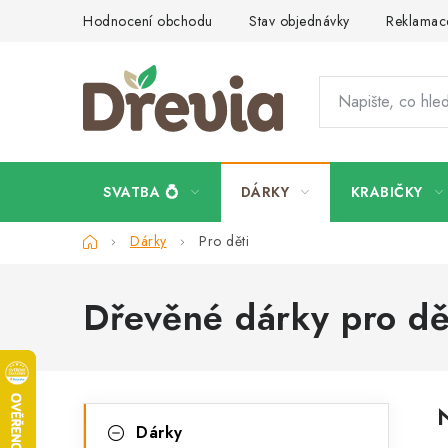
Přejít
Hodnocení obchodu
Stav objednávky
Reklamace
na
obsah
SVATBA 💍
DÁRKY
KRABIČKY
Domů
Dárky
Pro děti
Dřevěné dárky pro dě
P
K
Přeskočit
Dárky
kategorie