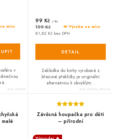
99 Kč
/ ks
na míru
199 Kč
✏️ Výroba na míru
81,82 Kč bez DPH
osféru v
Zakládka do knihy vyrobená z
jedinečnou
březové překližky je originální
á...
alternativou k obvyklým...
Kód:
P00155
Kód:
P00155_OPICKA
chyňská
Závěsná houpačka pro děti
o malé
– přírodní
Výprodej 🔥