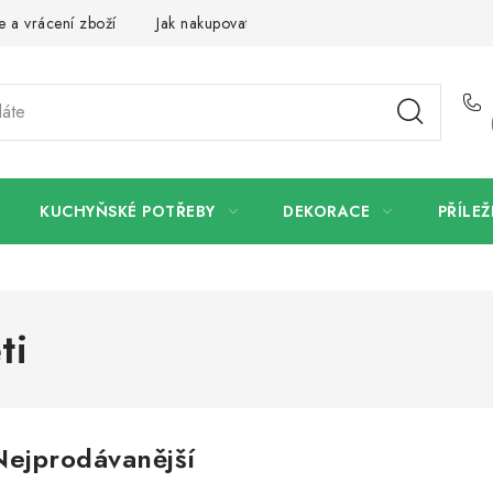
 a vrácení zboží
Jak nakupovat
Dřeviny a certifikáty
Pro
KUCHYŇSKÉ POTŘEBY
DEKORACE
PŘÍLEŽ
ti
Nejprodávanější