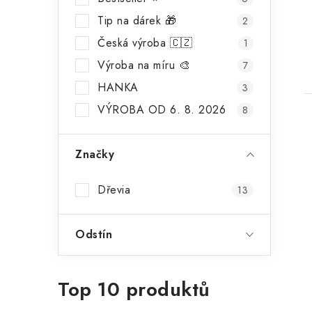
Tip na dárek 🎁
2
Česká výroba 🇨🇿
1
Výroba na míru 🎨
7
HANKA
3
VÝROBA OD 6. 8. 2026
8
Značky
Dřevia
13
Odstín
Top 10 produktů