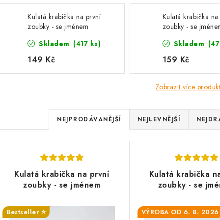
Kulatá krabička na první
Kulatá krabička na
zoubky - se jménem
zoubky - se jméne
Skladem
(417 ks)
Skladem
(47
149 Kč
159 Kč
Zobrazit více produk
Ř
NEJPRODÁVANĚJŠÍ
NEJLEVNĚJŠÍ
NEJDR
a
V
z
ý
e
Kulatá krabička na první
Kulatá krabička n
p
zoubky - se jménem
zoubky - se jm
n
í
Bestseller ⭐️
VÝROBA OD 6. 8. 2026