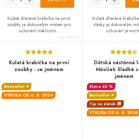
Kulatá dřevěná krabička na první
Kulatá dřevěná krabička
zoubky je dokonalým místem pro
vlásky je dokonalým mí
uchování mléčných...
uchování prvních.
Kód:
P00175/1
Kulatá krabička na první
Dětská nástěnná l
zoubky - se jménem
Měsíček Sladké s
jménem
Bestseller ⭐️
43 %
VÝROBA OD 6. 8. 2026
Bestseller ⭐️
Tip na dárek 🎁
VÝROBA OD 6. 8. 2026