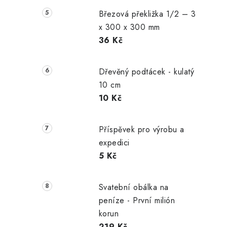
Březová překližka 1/2 – 3
x 300 x 300 mm
36 Kč
Dřevěný podtácek - kulatý
10 cm
10 Kč
Příspěvek pro výrobu a
expedici
5 Kč
Svatební obálka na
peníze - První milión
korun
219 Kč