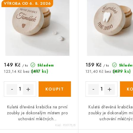
s
p
VÝROBA OD 6. 8. 2026
p
r
r
o
o
d
d
u
u
k
149 Kč
159 Kč
Skladem
Sklade
/ ks
/ ks
k
t
(417 ks)
(479 ks)
123,14 Kč bez DPH
131,40 Kč bez DPH
ů
ů
Kulatá dřevěná krabička na první
Kulatá dřevěná krabička
zoubky je dokonalým místem pro
zoubky je dokonalým m
uchování mléčných...
uchování mléčných
Kód:
P00175/8