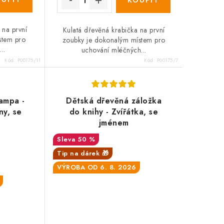
 na první
Kulatá dřevěná krabička na první
stem pro
zoubky je dokonalým místem pro
..
uchování mléčných...
Kód:
P00175/11
Kód:
P00175/7
ampa -
Dětská dřevěná záložka
ny, se
do knihy - Zvířátka, se
jménem
50 %
Tip na dárek 🎁
VÝROBA OD 6. 8. 2026