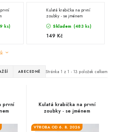
 první
Kulatá krabička na první
m
zoubky - se jménem
9 ks)
Skladem
(483 ks)
149 Kč
tů
Stránka
1
z
1
-
13
položek celkem
AŽŠÍ
ABECEDNĚ
a první
Kulatá krabička na první
énem
zoubky - se jménem
VÝROBA OD 6. 8. 2026