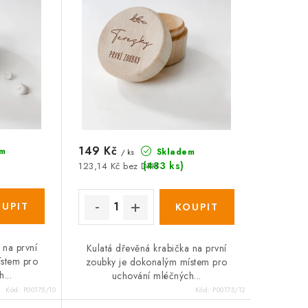
149 Kč
m
Skladem
/ ks
(483 ks)
123,14 Kč bez DPH
 na první
Kulatá dřevěná krabička na první
ístem pro
zoubky je dokonalým místem pro
...
uchování mléčných...
Kód:
P00175/10
Kód:
P00175/12