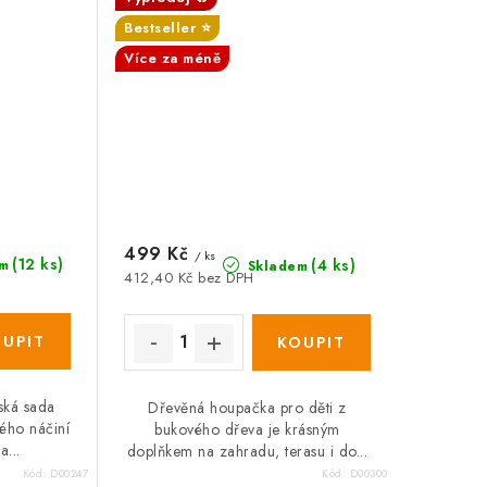
Bestseller ⭐️
Více za méně
499 Kč
/ ks
(12 ks)
(4 ks)
m
Skladem
412,40 Kč bez DPH
ská sada
Dřevěná houpačka pro děti z
ého náčiní
bukového dřeva je krásným
...
doplňkem na zahradu, terasu i do...
Kód:
D00247
Kód:
D00300