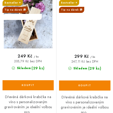
věnováním, lístečky
Bestseller ⭐️
Bestseller ⭐️
Tip na dárek 🎁
Tip na dárek 🎁
SALECODE:DESITKA:10:%
SALECODE:DESITKA:10:%
249 Kč
299 Kč
/ ks
/ ks
205,79 Kč bez DPH
247,11 Kč bez DPH
(29 ks)
Skladem
(29 ks)
Skladem
Dřevěná dárková krabička na
Dřevěná dárková krabička na
víno s personalizovaným
víno s personalizovaným
gravírováním je ideální volbou
gravírováním je ideální volbou
pro...
pro...