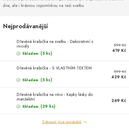
PRO FIRMY
dne, ale i krásnou vzpomínkou na vaši svatbu.
NOVINKY
Nejprodávanější
VÝPRODEJ 🔥
Dřevěná krabička na svatbu - Dekorativní s
599 Kč
iniciály
Hodnocení obchodu
Stav objednávky
419 Kč
(5 ks)
Skladem
Reklamace a vrácení zboží
Jak nakupovat
Dřeviny a certifikáty
Pro firmy
Velkoobchod
Kontakt
Dřevěná krabička - S VLASTNÍM TEXTEM
599 Kč
429 Kč
(5 ks)
Skladem
Dřevěná krabička na víno - Kapky lásky do
manželství
249 Kč
(29 ks)
Skladem
Zobrazit více produktů