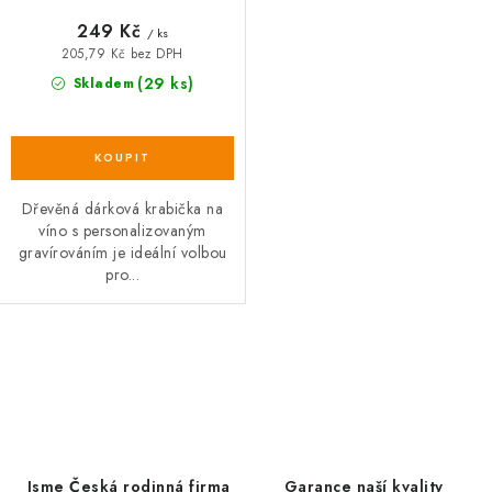
249 Kč
/ ks
205,79 Kč bez DPH
(29 ks)
Skladem
Dřevěná dárková krabička na
víno s personalizovaným
gravírováním je ideální volbou
pro...
O
v
l
á
d
Jsme Česká rodinná firma
Garance naší kvality