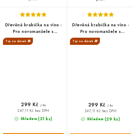
Dřevěná krabička na víno -
Dřevěná krabička na víno -
Pro novomanžele s
Pro novomanžele s
věnováním
věnováním, srdce
Tip na dárek 🎁
Tip na dárek 🎁
SALECODE:DESITKA:10:%
SALECODE:DESITKA:10:%
299 Kč
299 Kč
/ ks
/ ks
247,11 Kč bez DPH
247,11 Kč bez DPH
(31 ks)
Skladem
(29 ks)
Skladem