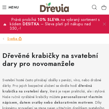
Přejít
Hleda
na
obsah
Právě probíhá
10% SLEVA
na vybraný sortiment s
SVATBA 💍
kódem
DESITKA
– Sleva platí při nákupu nad
350,-!
DÁRKY
Svatba 💍
KRABIČKY
Dřevěné krabičky na svatební
KUCHYŇSKÉ POTŘEBY
dary pro novomanžele
DEKORACE
Svatební hosté často přinášejí obálky s penězi, víno, nebo drobné
PŘÍLEŽITOSTI
dárky. Pro jejich bezpečné uložení se skvěle hodí
dřevěná
krabička na svatební dary
, která je nejen praktická, ale i stylová.
MATERIÁLY A TVOŘENÍ
Naše ručně vyráběné krabičky můžete
personalizovat vlastním
nápisem, datem svatby nebo dekorativním motivem
. Díky
krásnému provedení se stane nejen užitečným doplňkem svatebního