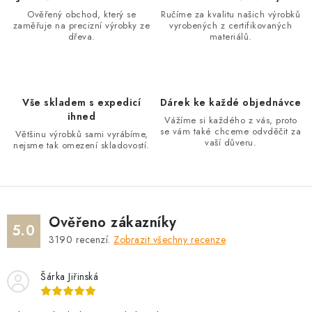
a
Ověřený obchod, který se
Ručíme za kvalitu našich výrobků
zaměřuje na precizní výrobky ze
vyrobených z certifikovaných
c
dřeva.
materiálů.
í
p
r
v
Vše skladem s expedicí
Dárek ke každé objednávce
ihned
k
Vážíme si každého z vás, proto
se vám také chceme odvděčit za
Většinu výrobků sami vyrábíme,
y
vaší důveru.
nejsme tak omezení skladovostí.
v
ý
p
i
Ověřeno zákazníky
s
5.0
3190
recenzí.
Zobrazit všechny recenze
u
Šárka Jiřinská