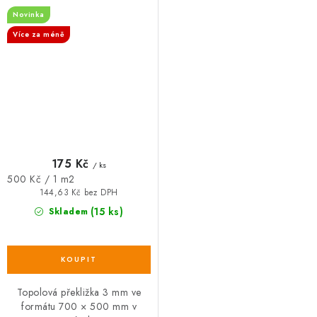
Novinka
Více za méně
175 Kč
/ ks
Měrná
500 Kč / 1 m2
cena:
144,63 Kč bez DPH
(15 ks)
Skladem
Topolová překližka 3 mm ve
formátu 700 × 500 mm v