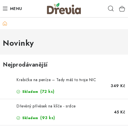
Přejít
Hleda
na
obsah
Domů
SVATBA 💍
DÁRKY
Novinky
KRABIČKY
Nejprodávanější
KUCHYŇSKÉ POTŘEBY
Krabička na peníze – Tady máš to tvoje NIC
DEKORACE
349 Kč
(72 ks)
Skladem
PŘÍLEŽITOSTI
Dřevěný přívěsek na klíče - srdce
45 Kč
MATERIÁLY A TVOŘENÍ
(93 ks)
Skladem