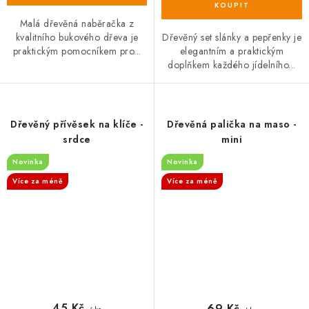
Malá dřevěná naběračka z
kvalitního bukového dřeva je
Dřevěný set slánky a pepřenky je
praktickým pomocníkem pro...
elegantním a praktickým
doplňkem každého jídelního...
Dřevěný přívěsek na klíče -
Dřevěná palička na maso -
srdce
mini
Novinka
Novinka
Více za méně
Více za méně
45 Kč
69 Kč
/ ks