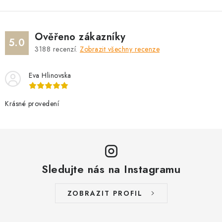
ý
p
i
Ověřeno zákazníky
s
5.0
3188
recenzí.
Zobrazit všechny recenze
u
Eva Hlinovska
Krásné provedení
Sledujte nás na Instagramu
ZOBRAZIT PROFIL