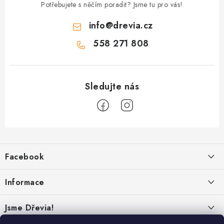
Potřebujete s něčím poradit? Jsme tu pro vás!
info
@
drevia.cz
558 271 808
Z
á
Facebook
p
a
Informace
t
í
Obchodní podmínky
Jsme Dřevia!
Ochrana osobních údajů