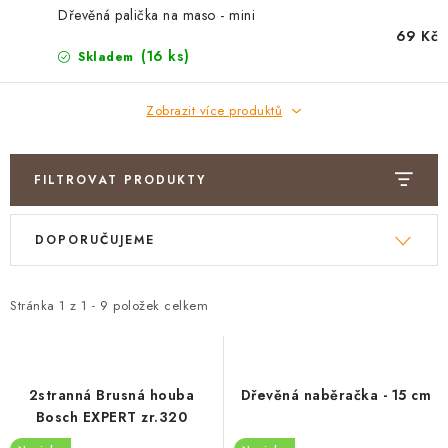
PRO FIRMY
Dřevěná palička na maso - mini
69 Kč
NOVINKY
(16 ks)
Skladem
VÝPRODEJ 🔥
Zobrazit více produktů
Hodnocení obchodu
Stav objednávky
FILTROVAT PRODUKTY
Reklamace a vrácení zboží
Jak nakupovat
V
Ř
Dřeviny a certifikáty
Pro firmy
Velkoobchod
Kontakt
DOPORUČUJEME
ý
a
p
z
i
e
Stránka
1
z
1
-
9
položek celkem
s
n
p
í
r
p
2stranná Brusná houba
Dřevěná naběračka - 15 cm
o
r
Bosch EXPERT zr.320