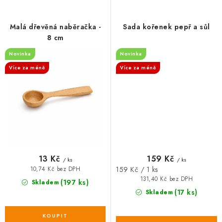
Malá dřevěná naběračka -
Sada kořenek pepř a sůl
8 cm
Novinka
Novinka
Více za méně
Více za méně
13 Kč
159 Kč
/ ks
/ ks
Měrná
159 Kč / 1 ks
10,74 Kč bez DPH
cena:
131,40 Kč bez DPH
(197 ks)
Skladem
(17 ks)
Skladem