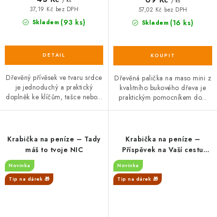
/ ks
37,19 Kč bez DPH
57,02 Kč bez DPH
(93 ks)
Skladem
(16 ks)
Skladem
Dřevěný přívěsek ve tvaru srdce
Dřevěná palička na maso mini z
je jednoduchý a praktický
kvalitního bukového dřeva je
doplněk ke klíčům, tašce nebo...
praktickým pomocníkem do...
Krabička na peníze – Tady
Krabička na peníze –
máš to tvoje NIC
Příspěvek na Vaší cestu
ŽIVOTEM
Novinka
Novinka
Tip na dárek 🎁
Tip na dárek 🎁