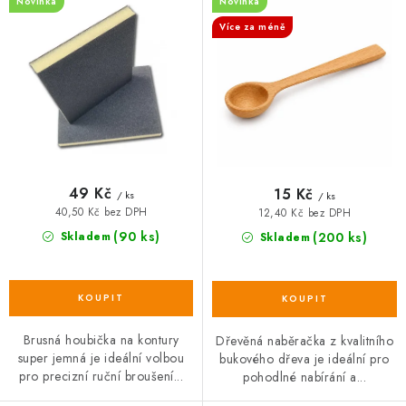
d
o
Novinka
Novinka
u
d
Více za méně
k
u
t
k
ů
t
ů
49 Kč
15 Kč
/ ks
/ ks
40,50 Kč bez DPH
12,40 Kč bez DPH
(90 ks)
Skladem
(200 ks)
Skladem
Brusná houbička na kontury
Dřevěná naběračka z kvalitního
super jemná je ideální volbou
bukového dřeva je ideální pro
pro precizní ruční broušení...
pohodlné nabírání a...