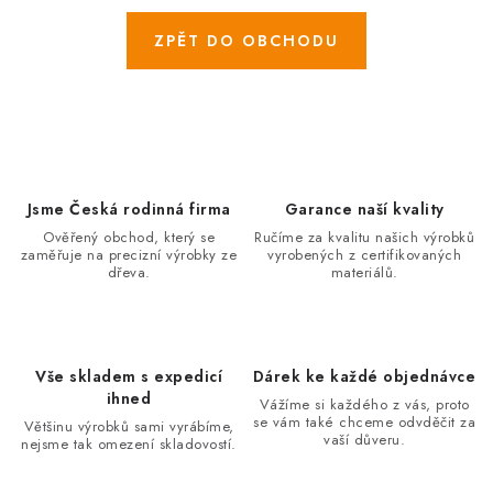
PRO FIRMY
ZPĚT DO OBCHODU
NOVINKY
VÝPRODEJ 🔥
Hodnocení obchodu
Stav objednávky
Jsme Česká rodinná firma
Garance naší kvality
Reklamace a vrácení zboží
Jak nakupovat
Ověřený obchod, který se
Ručíme za kvalitu našich výrobků
Dřeviny a certifikáty
Pro firmy
Velkoobchod
Kontakt
zaměřuje na precizní výrobky ze
vyrobených z certifikovaných
dřeva.
materiálů.
Vše skladem s expedicí
Dárek ke každé objednávce
ihned
Vážíme si každého z vás, proto
se vám také chceme odvděčit za
Většinu výrobků sami vyrábíme,
vaší důveru.
nejsme tak omezení skladovostí.