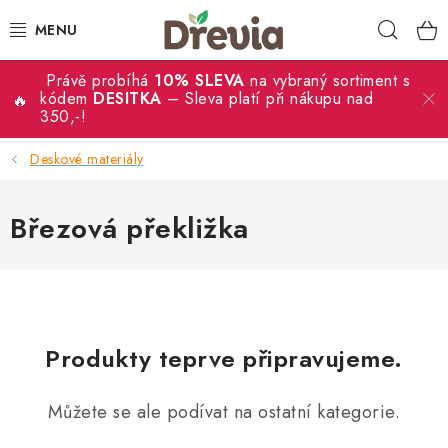
Přejít
Hleda
na
obsah
Právě probíhá
10% SLEVA
na vybraný sortiment s
SVATBA 💍
kódem
DESITKA
– Sleva platí při nákupu nad
350,-!
DÁRKY
Deskové materiály
KRABIČKY
Březová překližka
KUCHYŇSKÉ POTŘEBY
DEKORACE
PŘÍLEŽITOSTI
Produkty teprve připravujeme.
MATERIÁLY A TVOŘENÍ
Můžete se ale podívat na ostatní kategorie.