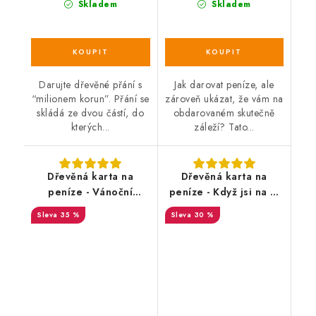
Skladem
Skladem
Darujte dřevěné přání s
Jak darovat peníze, ale
“milionem korun”. Přání se
zároveň ukázat, že vám na
skládá ze dvou částí, do
obdarovaném skutečně
kterých...
záleží? Tato...
Dřevěná karta na
Dřevěná karta na
peníze - Vánoční
peníze - Když jsi na ty
přání geometrické
prachy, tady je máš!
35 %
30 %
SALECODE:DESITKA:10:%
SALECODE:DESITKA:10:%