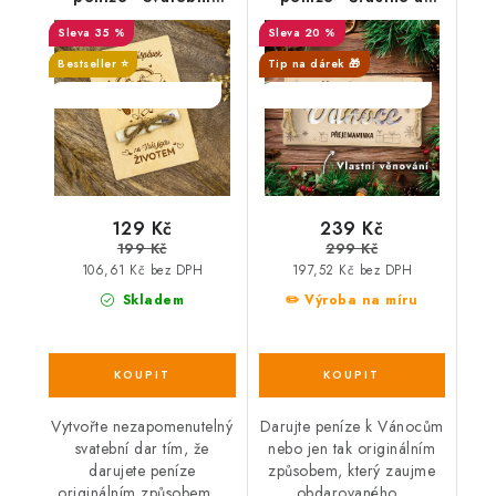
příspěvek na Vaši
veselé VÁNOCE, s
35 %
20 %
jízdu životem
věnováním
Bestseller ⭐️
Tip na dárek 🎁
SALECODE:DESITKA:10:%
SALECODE:DESITKA:10:%
129 Kč
239 Kč
199 Kč
299 Kč
106,61 Kč bez DPH
197,52 Kč bez DPH
Skladem
✏️ Výroba na míru
Vytvořte nezapomenutelný
Darujte peníze k Vánocům
svatební dar tím, že
nebo jen tak originálním
darujete peníze
způsobem, který zaujme
originálním způsobem....
obdarovaného...