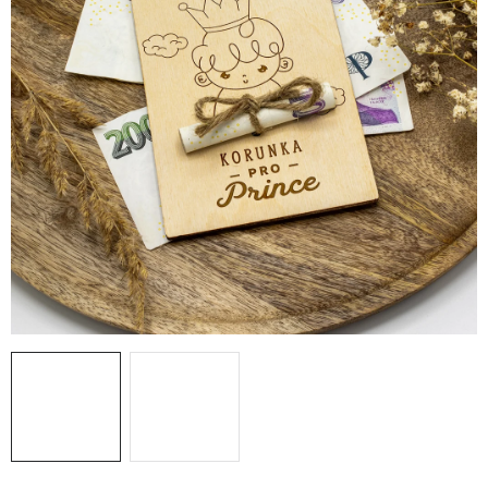
PRO FIRMY
NOVINKY
VÝPRODEJ 🔥
Hodnocení obchodu
Stav objednávky
Reklamace a vrácení zboží
Jak nakupovat
Dřeviny a certifikáty
Pro firmy
Velkoobchod
Kontakt