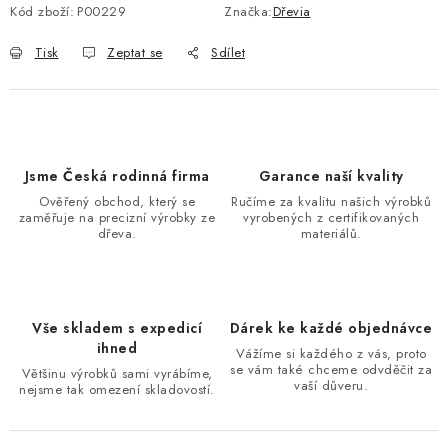
Kód zboží:
P00229
Značka:
Dřevia
Tisk
Zeptat se
Sdílet
Jsme Česká rodinná firma
Garance naší kvality
Ověřený obchod, který se
Ručíme za kvalitu našich výrobků
zaměřuje na precizní výrobky ze
vyrobených z certifikovaných
dřeva.
materiálů.
Vše skladem s expedicí
Dárek ke každé objednávce
ihned
Vážíme si každého z vás, proto
se vám také chceme odvděčit za
Většinu výrobků sami vyrábíme,
vaší důveru.
nejsme tak omezení skladovostí.