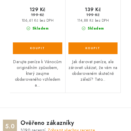
129 Kč
139 Kč
199 Kč
199 Kč
106,61 Kč bez DPH
114,88 Kč bez DPH
Skladem
Skladem
Darujte peníze k Vánocům
Jak darovat peníze, ale
originálním způsobem,
zároveň ukázat, že vám na
který zaujme
obdarovaném skutečně
obdarovaného vzhledem
záleží? Tato...
a...
Ověřeno zákazníky
5.0
3190
recenzí.
Zobrazit všechny recenze