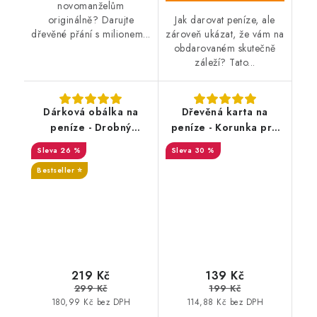
novomanželům
Jak darovat peníze, ale
originálně? Darujte
zároveň ukázat, že vám na
dřevěné přání s milionem...
obdarovaném skutečně
záleží? Tato...
Dárková obálka na
Dřevěná karta na
peníze - Drobný
peníze - Korunka pro
příspěvek na tvoje
Princeznu
26 %
30 %
splněné sny
Bestseller ⭐️
SALECODE:DESITKA:10:%
SALECODE:DESITKA:10:%
219 Kč
139 Kč
299 Kč
199 Kč
180,99 Kč bez DPH
114,88 Kč bez DPH