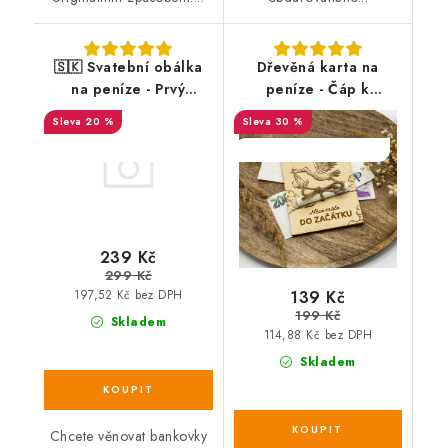
🇸🇰 Svatební obálka
Dřevěná karta na
na peníze - Prvý
peníze - Čáp k
milión eur
narození dítěte - něco
20 %
30 %
málo do začátku
SALECODE:DESITKA:10:%
SALECODE:DESITKA:10:%
239 Kč
299 Kč
139 Kč
197,52 Kč bez DPH
199 Kč
Skladem
114,88 Kč bez DPH
Skladem
Chcete věnovat bankovky