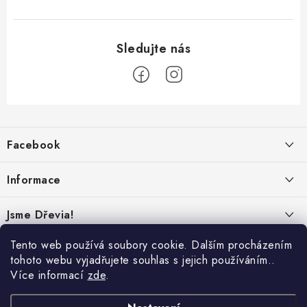
Z
á
Facebook
p
a
Informace
t
í
Obchodní podmínky
Jsme Dřevia!
Ochrana osobních údajů
Kontakt
Tento web používá soubory cookie. Dalším procházením
Reklamace & vrácení
tohoto webu vyjadřujete souhlas s jejich používáním..
Náš příběh
Více informací
zde
.
Hodnocení
Online platby:
Přepravci:
Udržitelnost