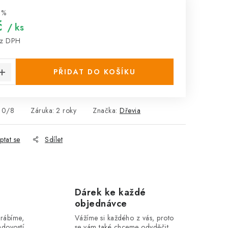
 %
č
/ ks
z DPH
:
PŘIDAT DO KOŠÍKU
10/8
Záruka
:
2 roky
Značka:
Dřevia
ptat se
Sdílet
Dárek ke každé
objednávce
yrábíme,
Vážíme si každého z vás, proto
dovostí.
se vám také chceme odvděčit