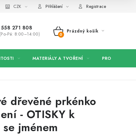
 firmy
CZK
Velkoobchod
Kontakt
Přihlášení
Registrace
558 271 808
Prázdný košík
(Po-Pá: 8:00–14:00)
NÁKUPNÍ
KOŠÍK
ITOSTI
MATERIÁLY A TVOŘENÍ
PRO FIRMY
é dřevěné prkénko
jení - OTISKY k
, se jménem