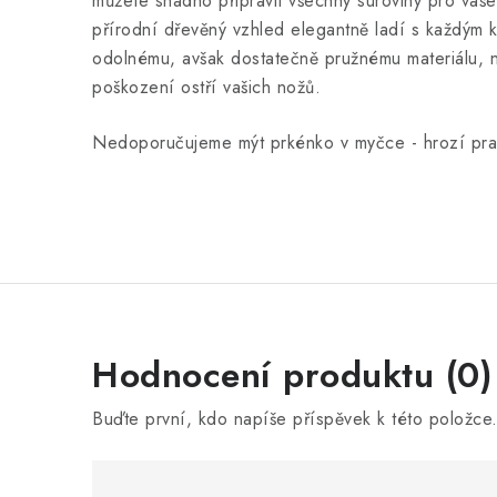
můžete snadno připravit všechny suroviny pro vaš
přírodní dřevěný vzhled elegantně ladí s každým 
odolnému, avšak dostatečně pružnému materiálu, 
poškození ostří vašich nožů.
Nedoporučujeme mýt prkénko v myčce - hrozí pra
V
Hodnocení produktu (0)
ý
Buďte první, kdo napíše příspěvek k této položce
p
i