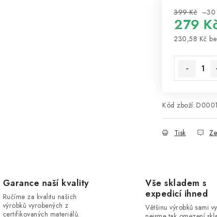
399 Kč
–30
279 K
230,58 Kč
be
Měrná cena
Kód zboží:
D000
Tisk
Ze
Garance naší kvality
Vše skladem s
expedicí ihned
Ručíme za kvalitu našich
výrobků vyrobených z
Většinu výrobků sami v
certifikovaných materiálů.
nejsme tak omezení skla