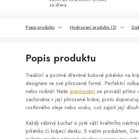
ze dřeva.
Popis produktu
Hodnocení produktu (2)
Dis
Popis produktu
Tradiční a poctivé dřevěné bukové prkénko na krá
designem ve své přirozené formě. Perfektní volba
nebo rodině! Naše
gravírování
se provádí přímo v
zachována v její přirozené kráse, proto doporuču
rostlinného oleje nebo vosku, což zajistí její dlou
Každý vášnivý kuchař si jistě váží kvalitního nástro
prkénko či krájecí desku. S naším produktem, Dř