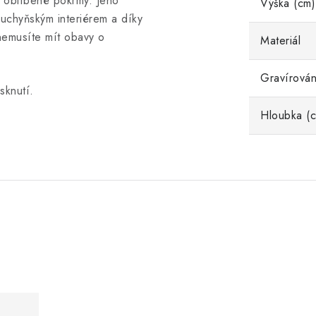
e oblíbené pokrmy. Jeho
Výška (cm)
kuchyňským interiérem a díky
nemusíte mít obavy o
Materiál
Gravírován
sknutí.
Hloubka (
.