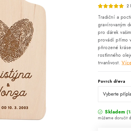
2 
Tradiční a poct
gravírovaným d
pro dárek vaši
provádí přímo v
přirozené krás
rostlinného ole
trvanlivost.
Více
Povrch dřeva
Skladem
(1