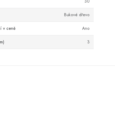
30
Bukové dřevo
í v ceně
Ano
cm)
3