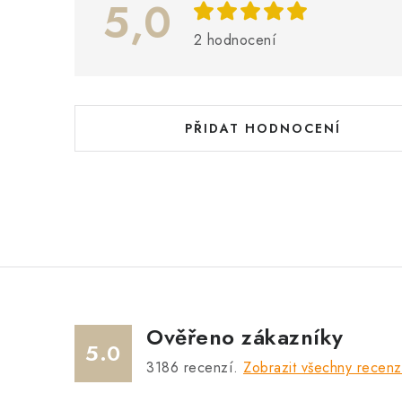
5,0
s
h
2 hodnocení
o
d
n
PŘIDAT HODNOCENÍ
o
c
e
n
í
Ověřeno zákazníky
5.0
3186
recenzí.
Zobrazit všechny recen