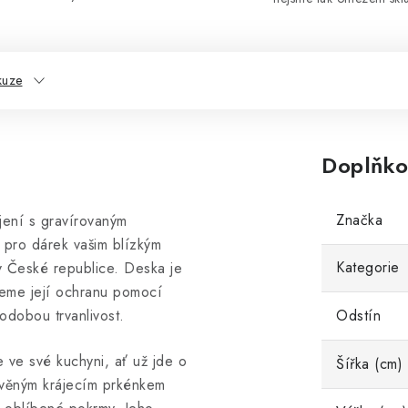
kuze
Doplňko
Značka
jení s gravírovaným
 pro dárek vašim blízkým
Kategorie
 České republice. Deska je
jeme její ochranu pomocí
hodobou trvanlivost.
Odstín
je ve své kuchyni, ať už jde o
Šířka (cm)
evěným krájecím prkénkem