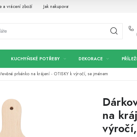
 a vrácení zboží
Jak nakupovat
Dřeviny a certifikáty
Pro
KUCHYŇSKÉ POTŘEBY
DEKORACE
PŘÍLEŽ
řevěné prkénko na krájení - OTISKY k výročí, se jménem
Dárkov
na krá
výročí