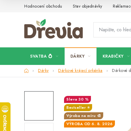
Přejít
Hodnocení obchodu
Stav objednávky
Reklamace
na
obsah
SVATBA 💍
DÁRKY
KRABIČKY
Domů
Dárky
Dárkové krájecí prkénka
Dárkové d
30 %
Bestseller ⭐️
Výroba na míru 🎨
VÝROBA OD 6. 8. 2026