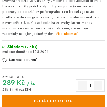
Dřevěná krabička ve tvaru knihy vyrobená z borovicového dřeva a
březové překližky je dokonalým úkrytem pro vaše nejcennější
předměty od dárečků až po fotografie. Tato krabička je navíc
opatřena svatebním gravírováním, což z ní činí ideální dárek pro
novomanžele. Slouží jako fotokniha ze svatby, kterou mohou
novomanželé věnovat své rodině či přátelům, aby uchovali
vzpomínky na jejich jedinečný den.
Více informací
Skladem
(29 ks)
12.8.2026
Možnosti doručení
599 Kč
–51 %
289 Kč
/ ks
238,84 Kč bez DPH
Měrná cena:
PŘIDAT DO KOŠÍKU