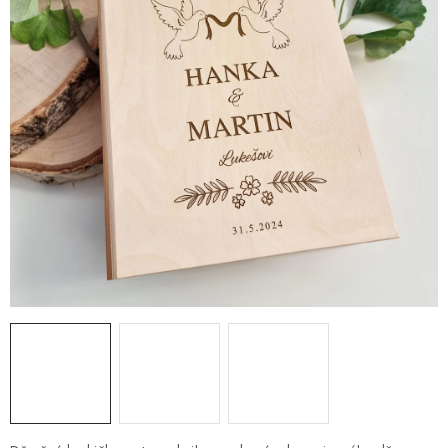
PRO FIRMY
NOVINKY
VÝPRODEJ 🔥
Hodnocení obchodu
Stav objednávky
Reklamace a vrácení zboží
Jak nakupovat
Dřeviny a certifikáty
Pro firmy
Velkoobchod
Kontakt