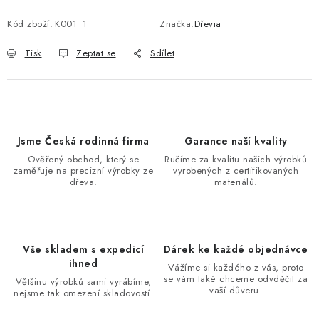
Kód zboží:
K001_1
Značka:
Dřevia
Tisk
Zeptat se
Sdílet
Jsme Česká rodinná firma
Garance naší kvality
Ověřený obchod, který se
Ručíme za kvalitu našich výrobků
zaměřuje na precizní výrobky ze
vyrobených z certifikovaných
dřeva.
materiálů.
Vše skladem s expedicí
Dárek ke každé objednávce
ihned
Vážíme si každého z vás, proto
se vám také chceme odvděčit za
Většinu výrobků sami vyrábíme,
vaší důveru.
nejsme tak omezení skladovostí.