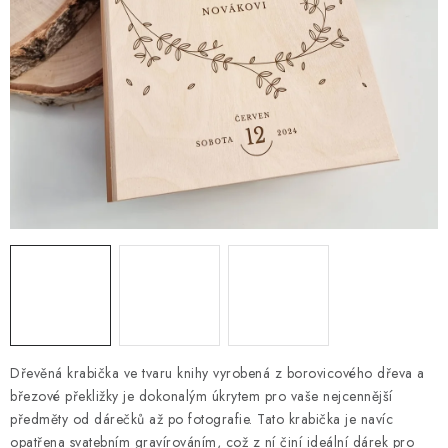
PRO FIRMY
NOVINKY
VÝPRODEJ 🔥
Hodnocení obchodu
Stav objednávky
Reklamace a vrácení zboží
Jak nakupovat
Dřeviny a certifikáty
Pro firmy
Velkoobchod
Kontakt
Dřevěná krabička ve tvaru knihy vyrobená z borovicového dřeva a
březové překližky je dokonalým úkrytem pro vaše nejcennější
předměty od dárečků až po fotografie. Tato krabička je navíc
opatřena svatebním gravírováním, což z ní činí ideální dárek pro