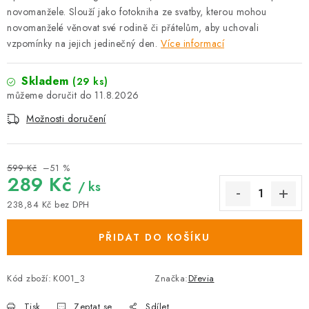
novomanžele. Slouží jako fotokniha ze svatby, kterou mohou
novomanželé věnovat své rodině či přátelům, aby uchovali
vzpomínky na jejich jedinečný den.
Více informací
Skladem
(29 ks)
11.8.2026
Možnosti doručení
599 Kč
–51 %
289 Kč
/ ks
238,84 Kč bez DPH
Měrná cena:
PŘIDAT DO KOŠÍKU
Kód zboží:
K001_3
Značka:
Dřevia
Tisk
Zeptat se
Sdílet