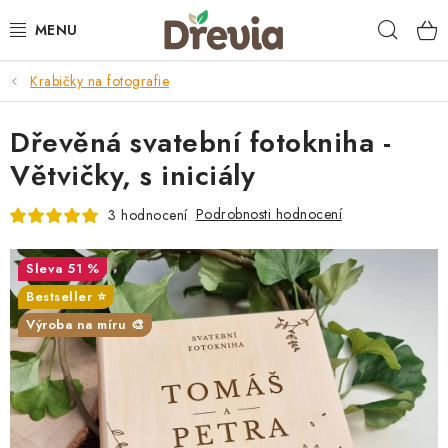
Přejít
Hleda
na
obsah
Krabičky na fotografie
SVATBA 💍
Dřevěná svatební fotokniha -
DÁRKY
Větvičky, s iniciály
KRABIČKY
Podrobnosti hodnocení
3 hodnocení
KUCHYŇSKÉ POTŘEBY
51 %
DEKORACE
Bestseller ⭐️
Výroba na míru 🎨
PŘÍLEŽITOSTI
MATERIÁLY A TVOŘENÍ