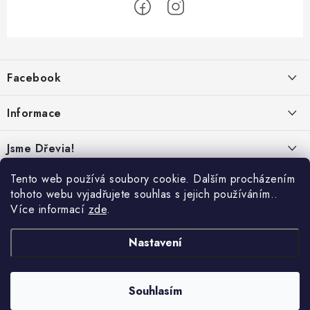
Z
á
Facebook
p
a
Informace
t
í
Obchodní podmínky
Jsme Dřevia!
Ochrana osobních údajů
Kontakt
Tento web používá soubory cookie. Dalším procházením
Reklamace & vrácení
tohoto webu vyjadřujete souhlas s jejich používáním..
Náš příběh
Více informací
zde
.
Hodnocení
Online platby:
Přepravci:
Udržitelnost
Nastavení
Dřeviny a certifikáty
Nabídka pro firmy
Souhlasím
Copyright 2026
Dřevia
. Všechna práva vyhrazena.
Vytvořil Shoptet Premium