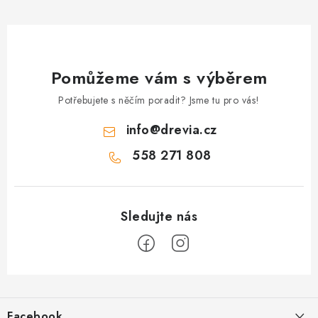
Pomůžeme vám s výběrem
Potřebujete s něčím poradit? Jsme tu pro vás!
info
@
drevia.cz
558 271 808
Z
á
Facebook