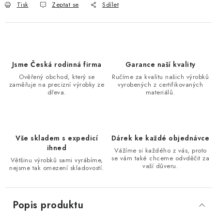
Tisk
Zeptat se
Sdílet
Jsme Česká rodinná firma
Garance naší kvality
Ověřený obchod, který se
Ručíme za kvalitu našich výrobků
zaměřuje na precizní výrobky ze
vyrobených z certifikovaných
dřeva.
materiálů.
Vše skladem s expedicí
Dárek ke každé objednávce
ihned
Vážíme si každého z vás, proto
se vám také chceme odvděčit za
Většinu výrobků sami vyrábíme,
vaší důveru.
nejsme tak omezení skladovostí.
Popis produktu