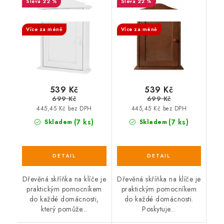
22 %
22 %
SALECODE:DESITKA:10:%
SALECODE:DESITKA:10:%
Více za méně
Více za méně
539 Kč
539 Kč
699 Kč
699 Kč
445,45 Kč bez DPH
445,45 Kč bez DPH
(7 ks)
(7 ks)
Skladem
Skladem
Dřevěná skříňka na klíče je
Dřevěná skříňka na klíče je
praktickým pomocníkem
praktickým pomocníkem
do každé domácnosti,
do každé domácnosti.
který pomůže...
Poskytuje...