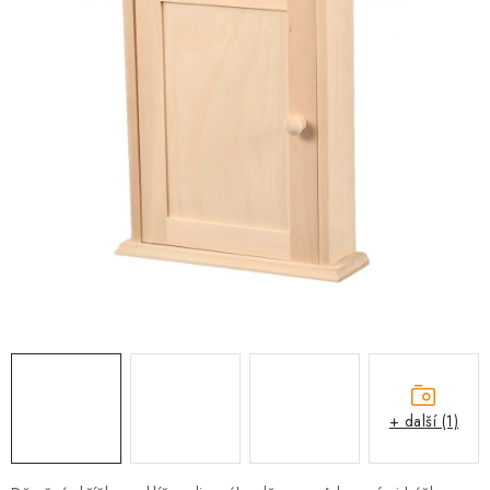
PRO FIRMY
NOVINKY
VÝPRODEJ 🔥
Hodnocení obchodu
Stav objednávky
Reklamace a vrácení zboží
Jak nakupovat
Dřeviny a certifikáty
Pro firmy
Velkoobchod
Kontakt
+ další (1)