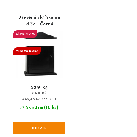
Dřevěná skříňka na
klíče - Černá
22 %
SALECODE:DESITKA:10:%
Více za méně
539 Kč
699 Kč
445,45 Kč bez DPH
(10 ks)
Skladem