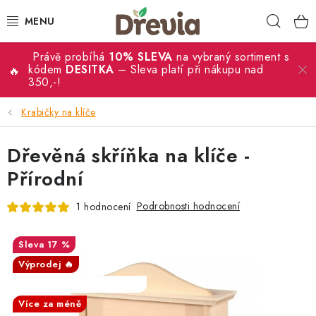
Přejít
Hleda
na
obsah
Právě probíhá
10% SLEVA
na vybraný sortiment s
SVATBA 💍
kódem
DESITKA
– Sleva platí při nákupu nad
350,-!
DÁRKY
Krabičky na klíče
KRABIČKY
Dřevěná skříňka na klíče -
KUCHYŇSKÉ POTŘEBY
Přírodní
Podrobnosti hodnocení
1 hodnocení
DEKORACE
PŘÍLEŽITOSTI
17 %
Výprodej 🔥
MATERIÁLY A TVOŘENÍ
SALECODE:DESITKA:10:%
Více za méně