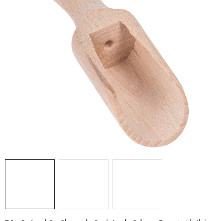
PRO FIRMY
NOVINKY
VÝPRODEJ 🔥
Hodnocení obchodu
Stav objednávky
Reklamace a vrácení zboží
Jak nakupovat
Dřeviny a certifikáty
Pro firmy
Velkoobchod
Kontakt