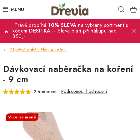
Přejít
Hleda
na
obsah
Právě probíhá
10% SLEVA
na vybraný sortiment s
SVATBA 💍
kódem
DESITKA
– Sleva platí při nákupu nad
350,-!
DÁRKY
Dřevěné naběračky na koření
KRABIČKY
Dávkovací naběračka na koření
KUCHYŇSKÉ POTŘEBY
- 9 cm
Podrobnosti hodnocení
2 hodnocení
DEKORACE
PŘÍLEŽITOSTI
SALECODE:DESITKA:10:%
Více za méně
MATERIÁLY A TVOŘENÍ