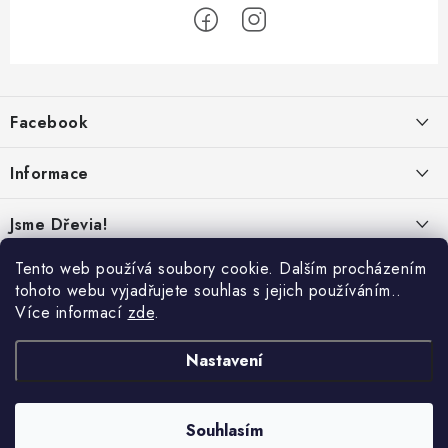
Z
á
Facebook
p
a
Informace
t
í
Obchodní podmínky
Jsme Dřevia!
Ochrana osobních údajů
Kontakt
Tento web používá soubory cookie. Dalším procházením
Reklamace & vrácení
tohoto webu vyjadřujete souhlas s jejich používáním..
Náš příběh
Více informací
zde
.
Hodnocení
Online platby:
Přepravci:
Udržitelnost
Nastavení
Dřeviny a certifikáty
Nabídka pro firmy
Souhlasím
Copyright 2026
Dřevia
. Všechna práva vyhrazena.