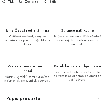
Tisk
Zeptat se
Sdílet
Jsme Česká rodinná firma
Garance naší kvality
Ověřený obchod, který se
Ručíme za kvalitu našich výrobků
zaměřuje na precizní výrobky ze
vyrobených z certifikovaných
dřeva.
materiálů.
Vše skladem s expedicí
Dárek ke každé objednávce
ihned
Vážíme si každého z vás, proto
se vám také chceme odvděčit za
Většinu výrobků sami vyrábíme,
vaší důveru.
nejsme tak omezení skladovostí.
Popis produktu