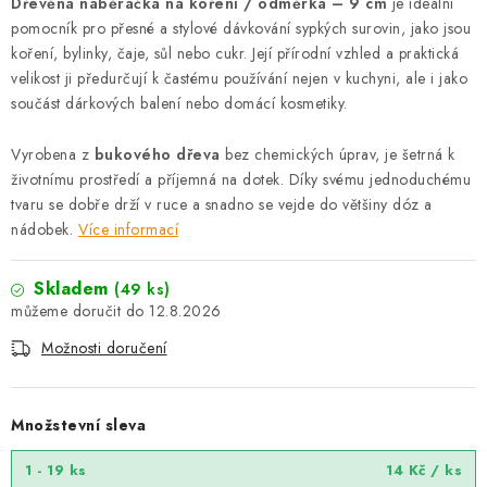
Dřevěná naběračka na koření / odměrka – 9 cm
je ideální
pomocník pro přesné a stylové dávkování sypkých surovin, jako jsou
koření, bylinky, čaje, sůl nebo cukr. Její přírodní vzhled a praktická
velikost ji předurčují k častému používání nejen v kuchyni, ale i jako
součást dárkových balení nebo domácí kosmetiky.
Vyrobena z
bukového dřeva
bez chemických úprav, je šetrná k
životnímu prostředí a příjemná na dotek. Díky svému jednoduchému
tvaru se dobře drží v ruce a snadno se vejde do většiny dóz a
nádobek.
Více informací
Skladem
(49 ks)
12.8.2026
Možnosti doručení
Množstevní sleva
1 - 19 ks
14 Kč
/ ks