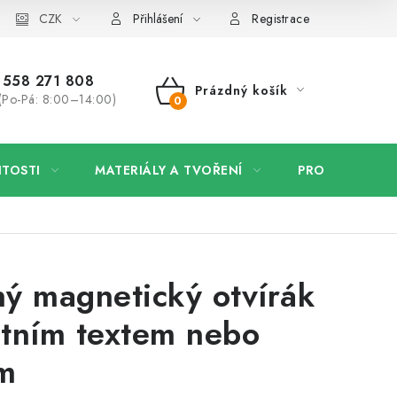
 firmy
CZK
Velkoobchod
Kontakt
Přihlášení
Registrace
558 271 808
Prázdný košík
(Po-Pá: 8:00–14:00)
NÁKUPNÍ
KOŠÍK
ITOSTI
MATERIÁLY A TVOŘENÍ
PRO FIRMY
ý magnetický otvírák
astním textem nebo
m