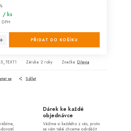
%
/ ks
z DPH
:
PŘIDAT DO KOŠÍKU
5_TEXT1
Záruka
:
2 roky
Značka:
Dřevia
ptat se
Sdílet
Dárek ke každé
objednávce
yrábíme,
Vážíme si každého z vás, proto
dovostí.
se vám také chceme odvděčit