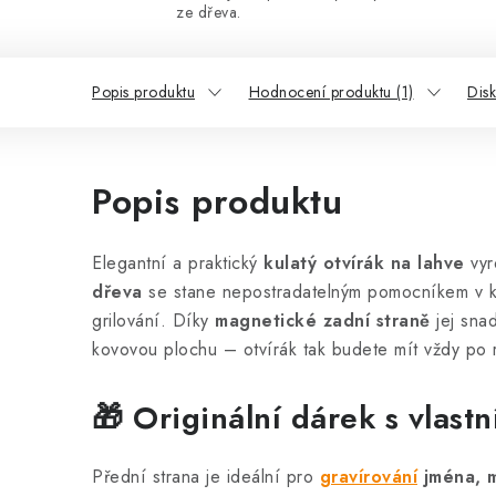
ze dřeva.
Popis produktu
Hodnocení produktu (1)
Dis
Popis produktu
Elegantní a praktický
kulatý otvírák na lahve
vyr
dřeva
se stane nepostradatelným pomocníkem v ka
grilování. Díky
magnetické zadní straně
jej snad
kovovou plochu – otvírák tak budete mít vždy po 
🎁 Originální dárek s vlast
Přední strana je ideální pro
gravírování
jména, m