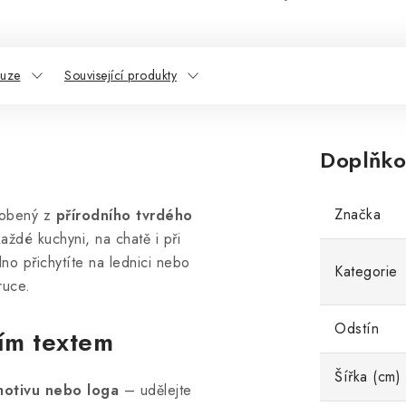
kuze
Související produkty
Doplňko
Značka
obený z
přírodního tvrdého
ždé kuchyni, na chatě i při
no přichytíte na lednici nebo
Kategorie
ruce.
Odstín
ním textem
Šířka (cm)
otivu nebo loga
– udělejte