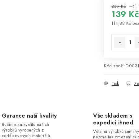
239 Kč
–41 
139 Kč
114,88 Kč
be
Měrná cena
Kód zboží:
D0031
Tisk
Ze
Garance naší kvality
Vše skladem s
expedicí ihned
Ručíme za kvalitu našich
výrobků vyrobených z
Většinu výrobků sami v
certifikovaných materiálů.
nejsme tak omezení skla