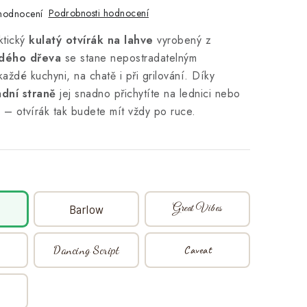
Podrobnosti hodnocení
hodnocení
ktický
kulatý otvírák na lahve
vyrobený z
rdého dřeva
se stane nepostradatelným
ždé kuchyni, na chatě i při grilování. Díky
dní straně
jej snadno přichytíte na lednici nebo
– otvírák tak budete mít vždy po ruce.
Great Vibes
Barlow
Caveat
Dancing Script