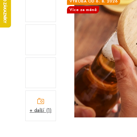
VÝROBA OD 6. 8. 2026
Více za méně
+ další (1)