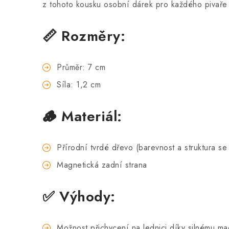
z tohoto kousku osobní dárek pro každého pivaře
📏 Rozměry:
Průměr: 7 cm
Síla: 1,2 cm
🪵 Materiál:
Přírodní tvrdé dřevo (barevnost a struktura se 
Magnetická zadní strana
✅ Výhody:
Možnost přichycení na lednici díky silnému m