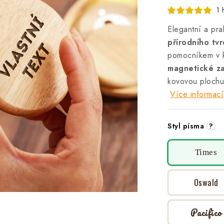
1 
Elegantní a pra
přírodního tv
pomocníkem v ka
magnetické za
kovovou plochu 
Více informací
Styl písma
?
Times
Oswald
Pacifico