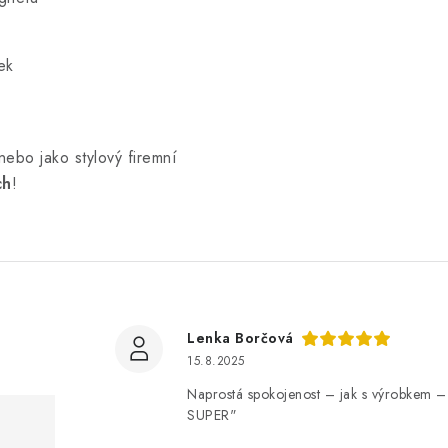
ek
nebo jako stylový firemní
ch
!
Lenka Borčová
15.8.2025
Naprostá spokojenost – jak s výrobkem –
SUPER"