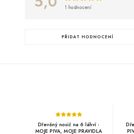
5,0
s
1 hodnocení
h
o
d
PŘIDAT HODNOCENÍ
n
o
c
e
n
í
Dřevěný nosič na 6 láhví -
Dře
MOJE PIVA, MOJE PRAVIDLA
PI