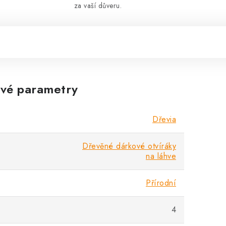
za vaší důveru.
vé parametry
Dřevia
Dřevěné dárkové otvíráky
na láhve
Přírodní
4