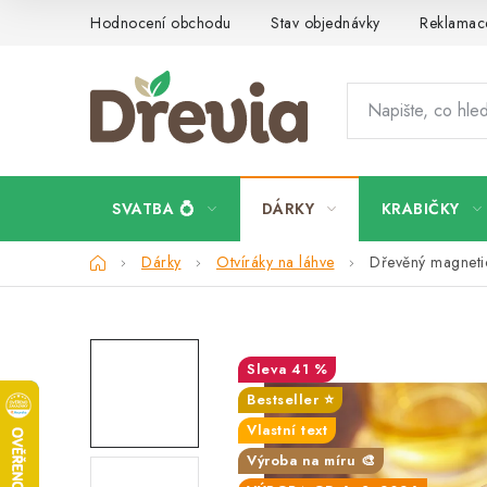
Přejít
Hodnocení obchodu
Stav objednávky
Reklamace
na
obsah
SVATBA 💍
DÁRKY
KRABIČKY
Domů
Dárky
Otvíráky na láhve
Dřevěný magnetic
41 %
Bestseller ⭐️
Vlastní text
Výroba na míru 🎨