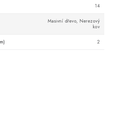
14
Masivní dřevo, Nerezový
kov
cm)
2