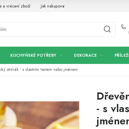
 a vrácení zboží
Jak nakupovat
Dřeviny a certifikáty
Pro
KUCHYŇSKÉ POTŘEBY
DEKORACE
PŘÍLEŽ
ký otvírák - s vlastním textem nebo jménem
Dřevěn
- s vl
jméne