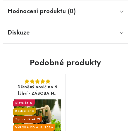
Hodnocení produktu (0)
Diskuze
Podobné produkty
Dřevěný nosič na 6
láhví - ZÁSOBA NA
HORŠÍ ČASY se
16 %
jménem
Bestseller ⭐️
Tip na dárek 🎁
VÝROBA OD 6. 8. 2026