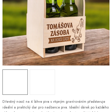
PRO FIRMY
NOVINKY
VÝPRODEJ 🔥
Hodnocení obchodu
Stav objednávky
Reklamace a vrácení zboží
Jak nakupovat
Dřeviny a certifikáty
Pro firmy
Velkoobchod
Kontakt
Dřevěný nosič na 4 láhve piva s vtipným gravírováním představuje
ideální a praktický dar pro nadšence piva. Ideální dárek po každého