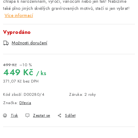
chlapa k narozeninám, výročí, vánocům nebo jen tak! Nabízíme
také plno jiných skvělých gravírovaných motivů, stačí si jen vybrat!
Více informací
Vyprodáno
Možnosti doručení
499 Kč
–10 %
449 Kč
/ ks
371,07 Kč bez DPH
Měrná cena:
Kód zboží:
D00280/4
Záruka
:
2 roky
Značka:
Dřevia
Tisk
Zeptat se
Sdílet