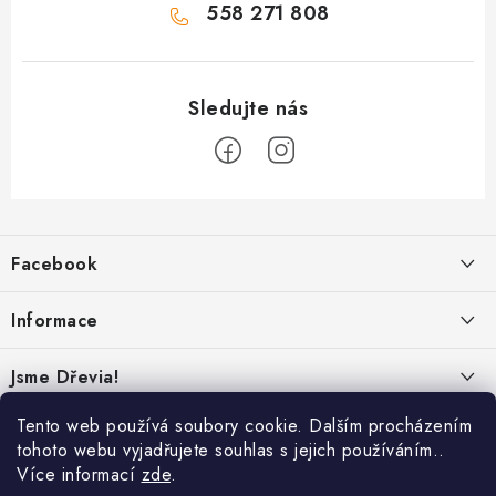
558 271 808
Z
á
Facebook
p
a
Informace
t
í
Obchodní podmínky
Jsme Dřevia!
Ochrana osobních údajů
Kontakt
Tento web používá soubory cookie. Dalším procházením
Reklamace & vrácení
tohoto webu vyjadřujete souhlas s jejich používáním..
Náš příběh
Více informací
zde
.
Hodnocení
Online platby:
Přepravci: