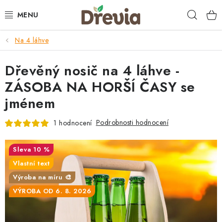
Přejít
Hleda
na
obsah
Na 4 láhve
SVATBA 💍
Dřevěný nosič na 4 láhve -
DÁRKY
ZÁSOBA NA HORŠÍ ČASY se
KRABIČKY
jménem
KUCHYŇSKÉ POTŘEBY
Podrobnosti hodnocení
1 hodnocení
DEKORACE
10 %
Vlastní text
PŘÍLEŽITOSTI
Výroba na míru 🎨
VÝROBA OD 6. 8. 2026
MATERIÁLY A TVOŘENÍ