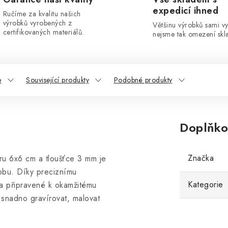
expedicí ihned
Ručíme za kvalitu našich
výrobků vyrobených z
Většinu výrobků sami v
certifikovaných materiálů.
nejsme tak omezení skla
e
Související produkty
Podobné produkty
Doplňko
Značka
u 6x6 cm a tloušťce 3 mm je
robu. Díky preciznímu
Kategorie
a připravené k okamžitému
e snadno gravírovat, malovat