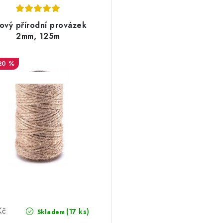
tový přírodní provázek
2mm, 125m
20 %
ODE:DESITKA:10:%
Kč
(17 ks)
Skladem