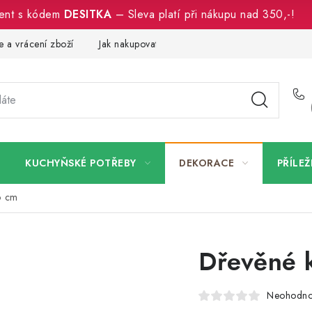
ment s kódem
DESITKA
– Sleva platí při nákupu nad 350,-!
 a vrácení zboží
Jak nakupovat
Dřeviny a certifikáty
Pro
KUCHYŇSKÉ POTŘEBY
DEKORACE
PŘÍLEŽ
6 cm
Dřevěné 
Neohodn