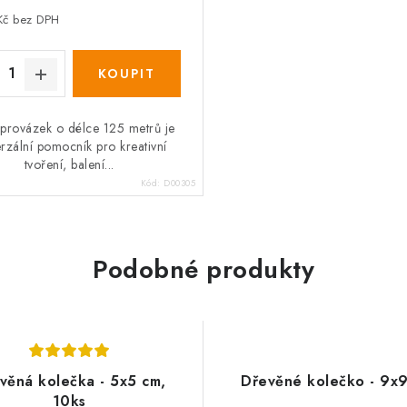
Kč bez DPH
 provázek o délce 125 metrů je
erzální pomocník pro kreativní
tvoření, balení...
Kód:
D00305
Podobné produkty
věná kolečka - 5x5 cm,
Dřevěné kolečko - 9x
10ks