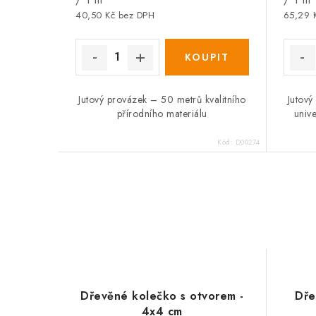
40,50 Kč bez DPH
65,29 
Jutový provázek – 50 metrů kvalitního
Jutový
přírodního materiálu
univ
Kód:
D00274
Dřevěné kolečko s otvorem -
Dře
4x4 cm