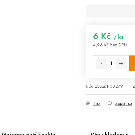
6 Kč
/ ks
4,96 Kč bez DPH
Měrná cena:
Kód zboží:
P00279
Z
Tisk
Zeptat se
Garance naší kvality
Vše skladem s