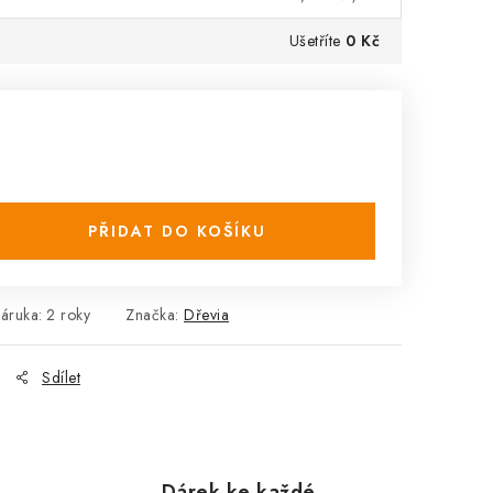
Ušetříte
0 Kč
PŘIDAT DO KOŠÍKU
áruka
:
2 roky
Značka:
Dřevia
Sdílet
Dárek ke každé