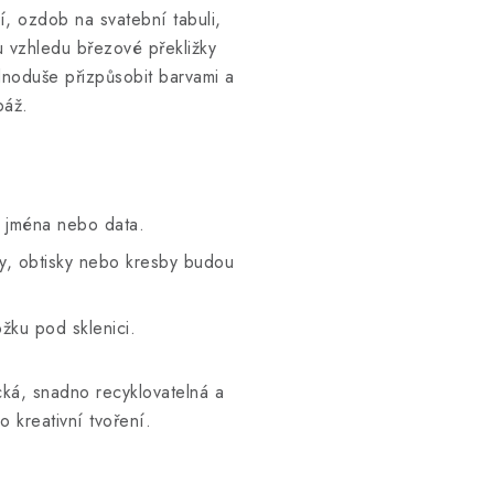
, ozdob na svatební tabuli,
 vzhledu březové překližky
dnoduše přizpůsobit barvami a
páž.
 jména nebo data.
vy, obtisky nebo kresby budou
žku pod sklenici.
cká, snadno recyklovatelná a
o kreativní tvoření.