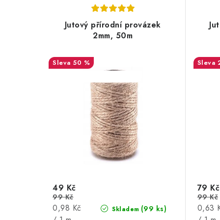
Jutový přírodní provázek
Ju
2mm, 50m
50 %
SALECODE:DESITKA:10:%
SALEC
49 Kč
79 Kč
99 Kč
99 Kč
Měrná
Měrná
0,98 Kč
0,63 
(99 ks)
Skladem
cena:
cena:
/ 1 m
/ 1 m