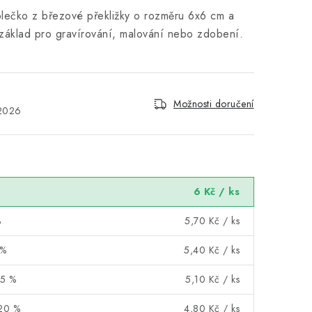
olečko z březové překližky o rozměru 6x6 cm a
 základ pro gravírování, malování nebo zdobení.
Možnosti doručení
.2026
6 Kč
/ ks
%
5,70 Kč
/ ks
 %
5,40 Kč
/ ks
15 %
5,10 Kč
/ ks
 20 %
4,80 Kč
/ ks