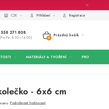
 firmy
CZK
Velkoobchod
Kontakt
Přihlášení
Registrace
558 271 808
Prázdný košík
(Po-Pá: 8:00–14:00)
NÁKUPNÍ
KOŠÍK
ITOSTI
MATERIÁLY A TVOŘENÍ
PRO FIRMY
kolečko - 6x6 cm
Podrobnosti hodnocení
oceno