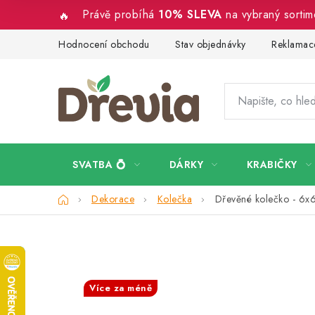
Přejít
Právě probíhá
10% SLEVA
na vybraný sorti
na
obsah
Hodnocení obchodu
Stav objednávky
Reklamace
SVATBA 💍
DÁRKY
KRABIČKY
Domů
Dekorace
Kolečka
Dřevěné kolečko - 6x
SALECODE:DESITKA:10:%
Více za méně