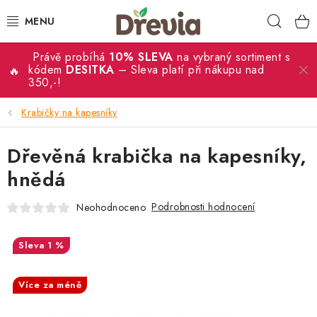
Přejít
Hleda
na
obsah
Právě probíhá
10% SLEVA
na vybraný sortiment s
SVATBA 💍
kódem
DESITKA
– Sleva platí při nákupu nad
350,-!
DÁRKY
Krabičky na kapesníky
KRABIČKY
Dřevěná krabička na kapesníky,
KUCHYŇSKÉ POTŘEBY
hnědá
Podrobnosti hodnocení
Neohodnoceno
DEKORACE
PŘÍLEŽITOSTI
1 %
SALECODE:DESITKA:10:%
MATERIÁLY A TVOŘENÍ
Více za méně