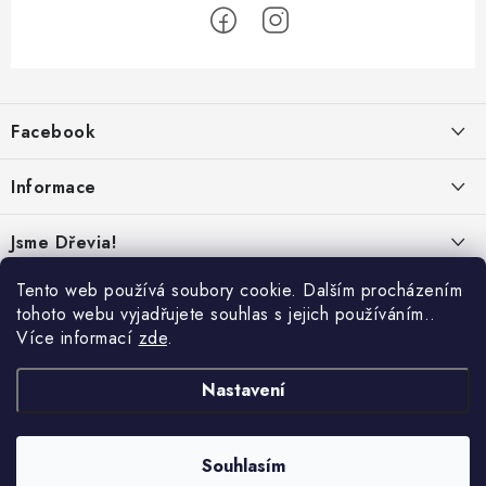
Z
á
Facebook
p
a
Informace
t
í
Obchodní podmínky
Jsme Dřevia!
Ochrana osobních údajů
Kontakt
Tento web používá soubory cookie. Dalším procházením
Reklamace & vrácení
tohoto webu vyjadřujete souhlas s jejich používáním..
Náš příběh
Více informací
zde
.
Hodnocení
Online platby:
Přepravci:
Udržitelnost
Nastavení
Dřeviny a certifikáty
Nabídka pro firmy
Souhlasím
Copyright 2026
Dřevia
. Všechna práva vyhrazena.