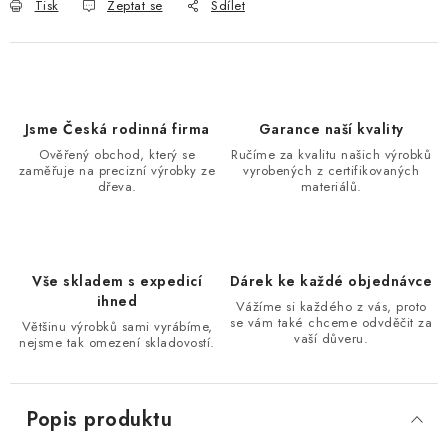
Tisk
Zeptat se
Sdílet
Jsme Česká rodinná firma
Garance naší kvality
Ověřený obchod, který se
Ručíme za kvalitu našich výrobků
zaměřuje na precizní výrobky ze
vyrobených z certifikovaných
dřeva.
materiálů.
Vše skladem s expedicí
Dárek ke každé objednávce
ihned
Vážíme si každého z vás, proto
se vám také chceme odvděčit za
Většinu výrobků sami vyrábíme,
vaší důveru.
nejsme tak omezení skladovostí.
Popis produktu