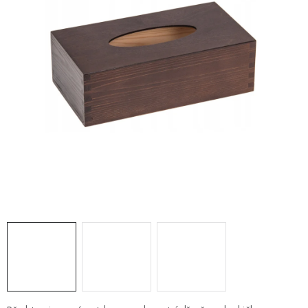
PRO FIRMY
NOVINKY
VÝPRODEJ 🔥
Hodnocení obchodu
Stav objednávky
Reklamace a vrácení zboží
Jak nakupovat
Dřeviny a certifikáty
Pro firmy
Velkoobchod
Kontakt