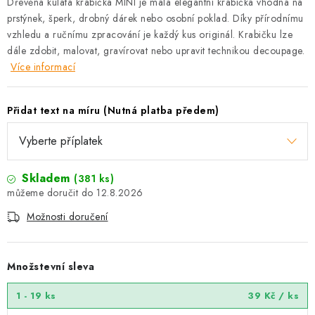
Dřevěná kulatá krabička MINI je malá elegantní krabička vhodná na
prstýnek, šperk, drobný dárek nebo osobní poklad. Díky přírodnímu
vzhledu a ručnímu zpracování je každý kus originál. Krabičku lze
dále zdobit, malovat, gravírovat nebo upravit technikou decoupage.
Více informací
Přidat text na míru (Nutná platba předem)
Skladem
(381 ks)
12.8.2026
Možnosti doručení
Množstevní sleva
1 - 19 ks
39 Kč
/ ks