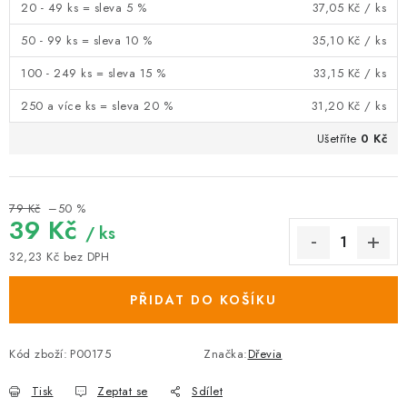
20 - 49 ks = sleva 5 %
37,05 Kč
/ ks
50 - 99 ks = sleva 10 %
35,10 Kč
/ ks
100 - 249 ks = sleva 15 %
33,15 Kč
/ ks
250 a více ks = sleva 20 %
31,20 Kč
/ ks
Ušetříte
0 Kč
79 Kč
–50 %
39 Kč
/ ks
32,23 Kč
bez DPH
Měrná cena:
PŘIDAT DO KOŠÍKU
Kód zboží:
P00175
Značka:
Dřevia
Tisk
Zeptat se
Sdílet