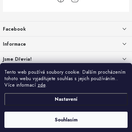
Z
á
Facebook
p
a
Informace
t
í
Obchodní podmínky
Jsme Dřevia!
Ochrana osobních údajů
Kontakt
Tento web používá soubory cookie. Dalším procházením
Reklamace & vrácení
tohoto webu vyjadřujete souhlas s jejich používáním..
Náš příběh
Více informací
zde
.
Hodnocení
Online platby:
Přepravci:
Udržitelnost
Nastavení
Dřeviny a certifikáty
Nabídka pro firmy
Souhlasím
Copyright 2026
Dřevia
. Všechna práva vyhrazena.
Vytvořil Shoptet Premium