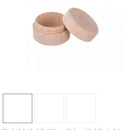
PRO FIRMY
NOVINKY
VÝPRODEJ 🔥
Hodnocení obchodu
Stav objednávky
Reklamace a vrácení zboží
Jak nakupovat
Dřeviny a certifikáty
Pro firmy
Velkoobchod
Kontakt