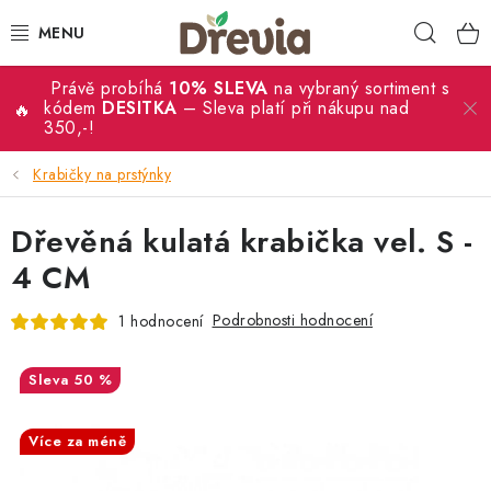
Přejít
Hleda
na
obsah
Právě probíhá
10% SLEVA
na vybraný sortiment s
SVATBA 💍
kódem
DESITKA
– Sleva platí při nákupu nad
350,-!
DÁRKY
Krabičky na prstýnky
KRABIČKY
Dřevěná kulatá krabička vel. S -
KUCHYŇSKÉ POTŘEBY
4 CM
Podrobnosti hodnocení
1 hodnocení
DEKORACE
PŘÍLEŽITOSTI
50 %
SALECODE:DESITKA:10:%
MATERIÁLY A TVOŘENÍ
Více za méně