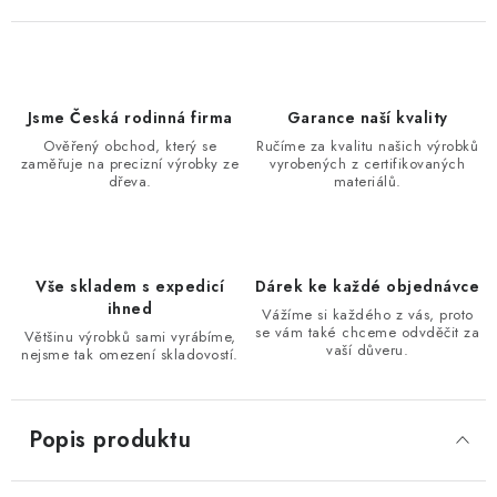
Jsme Česká rodinná firma
Garance naší kvality
Ověřený obchod, který se
Ručíme za kvalitu našich výrobků
zaměřuje na precizní výrobky ze
vyrobených z certifikovaných
dřeva.
materiálů.
Vše skladem s expedicí
Dárek ke každé objednávce
ihned
Vážíme si každého z vás, proto
se vám také chceme odvděčit za
Většinu výrobků sami vyrábíme,
vaší důveru.
nejsme tak omezení skladovostí.
Popis produktu