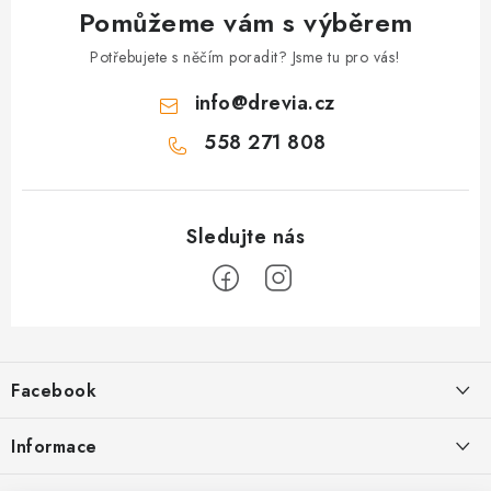
Pomůžeme vám s výběrem
Potřebujete s něčím poradit? Jsme tu pro vás!
info
@
drevia.cz
558 271 808
Z
á
Facebook
p
a
Informace
t
Obchodní podmínky