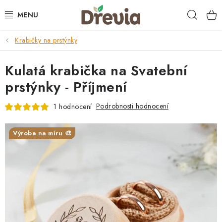
Přejít
Hleda
na
obsah
Krabičky na prstýnky
SVATBA 💍
Kulatá krabička na Svatební
DÁRKY
prstýnky - Příjmení
KRABIČKY
Podrobnosti hodnocení
1 hodnocení
KUCHYŇSKÉ POTŘEBY
Výroba na míru 🎨
DEKORACE
PŘÍLEŽITOSTI
MATERIÁLY A TVOŘENÍ