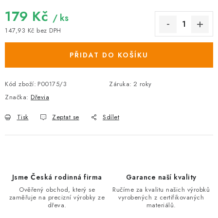
179 Kč
/ ks
147,93 Kč bez DPH
Měrná cena:
PŘIDAT DO KOŠÍKU
Kód zboží:
P00175/3
Záruka
:
2 roky
Značka:
Dřevia
Tisk
Zeptat se
Sdílet
Jsme Česká rodinná firma
Garance naší kvality
Ověřený obchod, který se
Ručíme za kvalitu našich výrobků
zaměřuje na precizní výrobky ze
vyrobených z certifikovaných
dřeva.
materiálů.