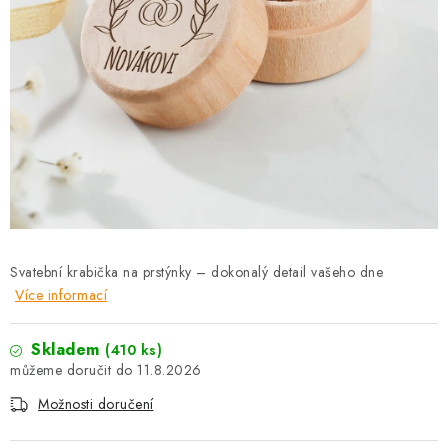
PRO FIRMY
NOVINKY
VÝPRODEJ 🔥
Hodnocení obchodu
Stav objednávky
Reklamace a vrácení zboží
Jak nakupovat
Dřeviny a certifikáty
Pro firmy
Velkoobchod
Kontakt
Svatební krabička na prstýnky – dokonalý detail vašeho dne
Více informací
Skladem
(410 ks)
11.8.2026
Možnosti doručení