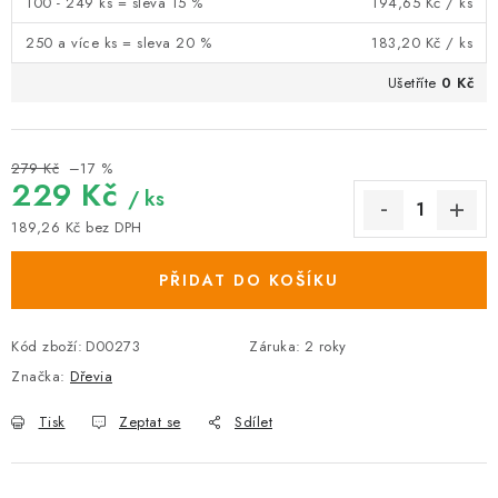
100 - 249 ks = sleva 15 %
194,65 Kč
/ ks
250 a více ks = sleva 20 %
183,20 Kč
/ ks
Ušetříte
0 Kč
279 Kč
–17 %
229 Kč
/ ks
189,26 Kč
bez DPH
Měrná cena:
PŘIDAT DO KOŠÍKU
Kód zboží:
D00273
Záruka
:
2 roky
Značka:
Dřevia
Tisk
Zeptat se
Sdílet