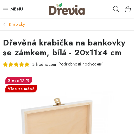
Přejít
Hleda
na
obsah
Krabičky
SVATBA 💍
Dřevěná krabička na bankovky
DÁRKY
se zámkem, bílá - 20x11x4 cm
KRABIČKY
Podrobnosti hodnocení
3 hodnocení
KUCHYŇSKÉ POTŘEBY
17 %
DEKORACE
Více za méně
PŘÍLEŽITOSTI
MATERIÁLY A TVOŘENÍ