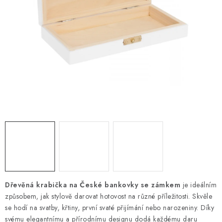
PRO FIRMY
NOVINKY
VÝPRODEJ 🔥
Hodnocení obchodu
Stav objednávky
Reklamace a vrácení zboží
Jak nakupovat
Dřeviny a certifikáty
Pro firmy
Velkoobchod
Kontakt
Dřevěná krabička na České bankovky se zámkem
je ideálním
způsobem, jak stylově darovat hotovost na různé příležitosti. Skvěle
se hodí na svatby, křtiny, první svaté přijímání nebo narozeniny. Díky
svému elegantnímu a přírodnímu designu dodá každému daru