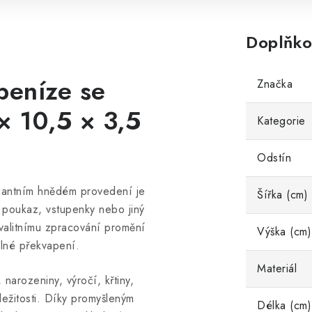
Doplňko
peníze se
Značka
 10,5 × 3,5
Kategorie
Odstín
antním hnědém provedení je
Šířka (cm)
 poukaz, vstupenky nebo jiný
valitnímu zpracování promění
Výška (cm)
elné překvapení.
Materiál
 narozeniny, výročí, křtiny,
íležitosti. Díky promyšleným
Délka (cm)