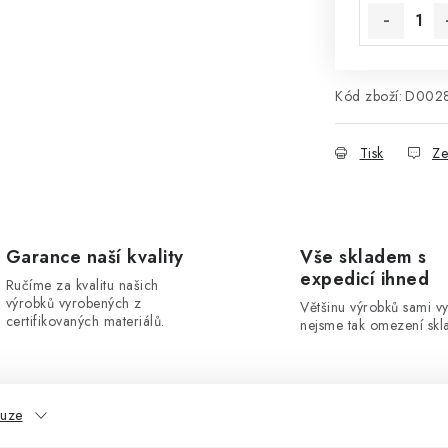
Kód zboží:
D002
Tisk
Ze
Garance naší kvality
Vše skladem s
expedicí ihned
Ručíme za kvalitu našich
výrobků vyrobených z
Většinu výrobků sami v
certifikovaných materiálů.
nejsme tak omezení skla
kuze