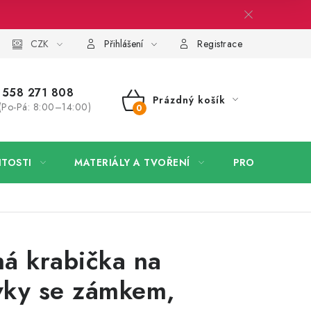
 firmy
CZK
Velkoobchod
Kontakt
Přihlášení
Registrace
558 271 808
Prázdný košík
(Po-Pá: 8:00–14:00)
NÁKUPNÍ
KOŠÍK
ITOSTI
MATERIÁLY A TVOŘENÍ
PRO FIRMY
á krabička na
vky se zámkem,