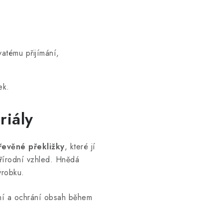
atému přijímání,
ek.
riály
řevěné překližky
, které jí
přírodní vzhled. Hnědá
ýrobku.
ní a ochrání obsah během