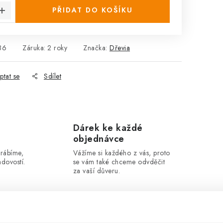
PŘIDAT DO KOŠÍKU
86
Záruka
:
2 roky
Značka:
Dřevia
ptat se
Sdílet
Dárek ke každé
objednávce
yrábíme,
Vážíme si každého z vás, proto
dovostí.
se vám také chceme odvděčit
za vaší důveru.