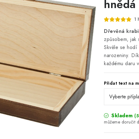
hnědá 
1 
Dřevěná krab
způsobem, jak s
Skvěle se hodí 
narozeniny. Dí
každému daru v
Přidat text na 
Skladem
(5