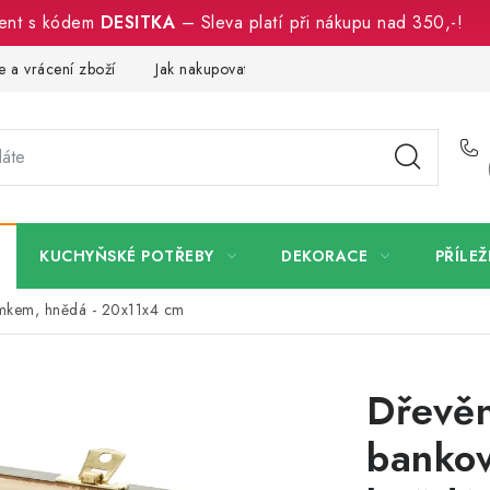
ment s kódem
DESITKA
– Sleva platí při nákupu nad 350,-!
 a vrácení zboží
Jak nakupovat
Dřeviny a certifikáty
Pro
KUCHYŇSKÉ POTŘEBY
DEKORACE
PŘÍLEŽ
ámkem, hnědá - 20x11x4 cm
Dřevěn
banko