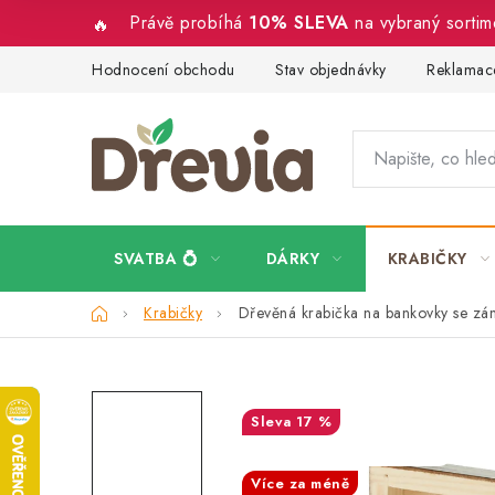
Přejít
Právě probíhá
10% SLEVA
na vybraný sorti
na
obsah
Hodnocení obchodu
Stav objednávky
Reklamace
SVATBA 💍
DÁRKY
KRABIČKY
Domů
Krabičky
Dřevěná krabička na bankovky se z
17 %
SALECODE:DESITKA:10:%
Více za méně