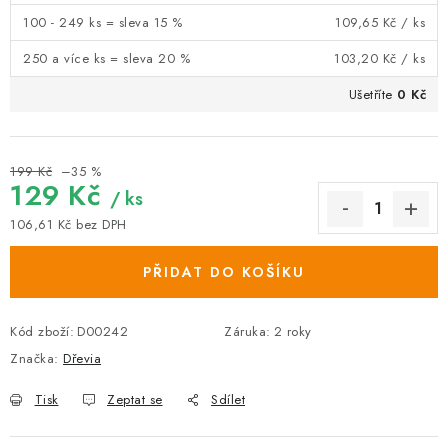
100 - 249 ks = sleva 15 %
109,65 Kč
/ ks
250 a více ks = sleva 20 %
103,20 Kč
/ ks
Ušetříte
0 Kč
199 Kč
–35 %
129 Kč
/ ks
106,61 Kč bez DPH
Měrná cena:
PŘIDAT DO KOŠÍKU
Kód zboží:
D00242
Záruka
:
2 roky
Značka:
Dřevia
Tisk
Zeptat se
Sdílet