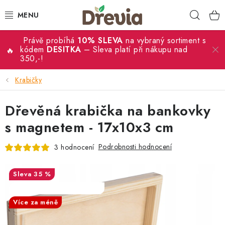
Přejít
Hleda
na
obsah
Právě probíhá
10% SLEVA
na vybraný sortiment s
SVATBA 💍
kódem
DESITKA
– Sleva platí při nákupu nad
350,-!
DÁRKY
Krabičky
KRABIČKY
Dřevěná krabička na bankovky
KUCHYŇSKÉ POTŘEBY
s magnetem - 17x10x3 cm
Podrobnosti hodnocení
3 hodnocení
DEKORACE
PŘÍLEŽITOSTI
35 %
SALECODE:DESITKA:10:%
MATERIÁLY A TVOŘENÍ
Více za méně