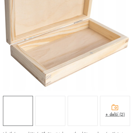
PRO FIRMY
NOVINKY
VÝPRODEJ 🔥
Hodnocení obchodu
Stav objednávky
Reklamace a vrácení zboží
Jak nakupovat
Dřeviny a certifikáty
Pro firmy
Velkoobchod
Kontakt
+ další (2)