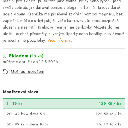
Ideální pro zvláštní příležitosti jako svatba, křtiny nebo výročí. Je to
skvělý způsob, jak darovat peníze v elegantní formě. Takový dárek
udělá dojem. Krabička má přiléhavé zavírání pomocí magnetu, bez
zapínání, můžete si být jisti, že vaše bankovky zůstanou bezpečně
uloženy a neztratí . Krabička není jen na bankovky. Můžete do něj
uložit i drobné předměty, suvenýry, šperky nebo korálky, díky čemuž
je všestranně použitelný.
Více informací
Skladem
(18 ks)
12.8.2026
Možnosti doručení
Množstevní sleva
1 - 19 ks
129 Kč
/ ks
20 - 49 ks = sleva 5 %
122,55 Kč
/ ks
50 - 99 ks = sleva 10 %
116,10 Kč
/ ks