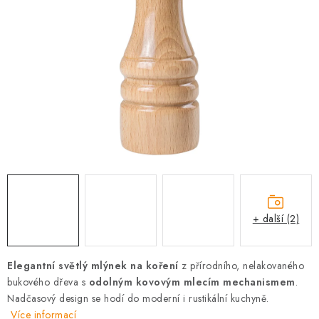
PRO FIRMY
NOVINKY
VÝPRODEJ 🔥
Hodnocení obchodu
Stav objednávky
Reklamace a vrácení zboží
Jak nakupovat
Dřeviny a certifikáty
Pro firmy
Velkoobchod
Kontakt
+ další (2)
Elegantní světlý mlýnek na koření
z přírodního, nelakovaného
bukového dřeva s
odolným kovovým mlecím mechanismem
.
Nadčasový design se hodí do moderní i rustikální kuchyně.
Více informací