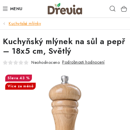
Přejít
Hleda
na
obsah
Kuchyňské mlýnky
SVATBA 💍
Kuchyňský mlýnek na sůl a pepř
DÁRKY
– 18x5 cm, Světlý
KRABIČKY
Podrobnosti hodnocení
Neohodnoceno
KUCHYŇSKÉ POTŘEBY
43 %
DEKORACE
Více za méně
PŘÍLEŽITOSTI
MATERIÁLY A TVOŘENÍ