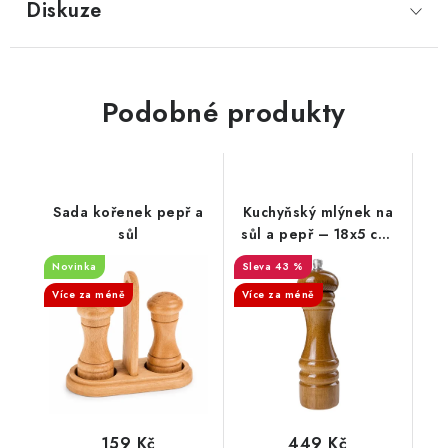
Diskuze
Podobné produkty
Sada kořenek pepř a
Kuchyňský mlýnek na
sůl
sůl a pepř – 18x5 cm,
Tmavý
Novinka
43 %
Více za méně
Více za méně
159 Kč
449 Kč