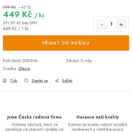
799 Kč
–43 %
449 Kč
/ ks
371,07 Kč bez DPH
Měrná cena:
449 Kč / 1 ks
PŘIDAT DO KOŠÍKU
Kód zboží:
D00306
Záruka
:
2 roky
Značka:
Dřevia
Tisk
Zeptat se
Sdílet
Jsme Česká rodinná firma
Garance naší kvality
Ověřený obchod, který se
Ručíme za kvalitu našich výrobků
zaměřuje na precizní výrobky ze
vyrobených z certifikovaných