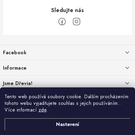
Z
á
Facebook
p
a
Informace
t
í
Obchodní podmínky
Jsme Dřevia!
Ochrana osobních údajů
Kontakt
Tento web používá soubory cookie. Dalším procházením
Reklamace & vrácení
tohoto webu vyjadřujete souhlas s jejich používáním..
Náš příběh
Více informací
zde
.
Hodnocení
Online platby:
Přepravci:
Udržitelnost
Nastavení
Dřeviny a certifikáty
Nabídka pro firmy