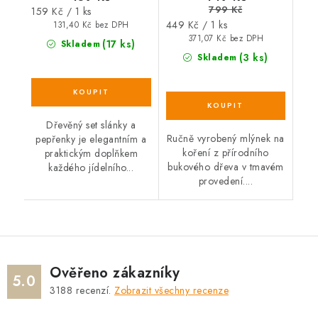
799 Kč
Měrná
159 Kč / 1 ks
Měrná
449 Kč / 1 ks
cena:
131,40 Kč bez DPH
cena:
371,07 Kč bez DPH
(17 ks)
Skladem
(3 ks)
Skladem
Dřevěný set slánky a
Ručně vyrobený mlýnek na
pepřenky je elegantním a
koření z přírodního
praktickým doplňkem
bukového dřeva v tmavém
každého jídelního...
provedení....
Ověřeno zákazníky
5.0
3188
recenzí.
Zobrazit všechny recenze