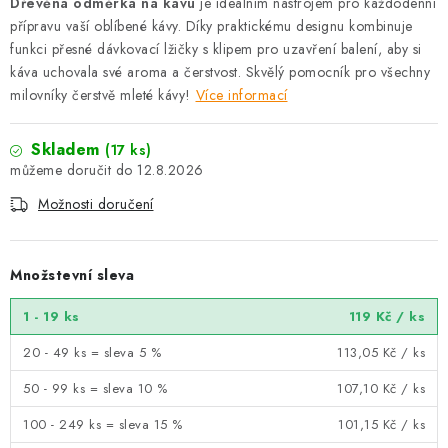
Dřevěná odměrka na kávu
je ideálním nástrojem pro každodenní
přípravu vaší oblíbené kávy. Díky praktickému designu kombinuje
funkci přesné dávkovací lžičky s klipem pro uzavření balení, aby si
káva uchovala své aroma a čerstvost. Skvělý pomocník pro všechny
milovníky čerstvě mleté kávy!
Více informací
Skladem
(17 ks)
12.8.2026
Možnosti doručení
Množstevní sleva
1 - 19 ks
119 Kč
/ ks
20 - 49 ks = sleva 5 %
113,05 Kč
/ ks
50 - 99 ks = sleva 10 %
107,10 Kč
/ ks
100 - 249 ks = sleva 15 %
101,15 Kč
/ ks