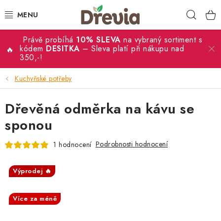
Přejít
Hleda
na
obsah
Právě probíhá
10% SLEVA
na vybraný sortiment s
SVATBA 💍
kódem
DESITKA
– Sleva platí při nákupu nad
350,-!
DÁRKY
Kuchyňské potřeby
KRABIČKY
Dřevěná odměrka na kávu se
KUCHYŇSKÉ POTŘEBY
sponou
Podrobnosti hodnocení
1 hodnocení
DEKORACE
PŘÍLEŽITOSTI
Výprodej 🔥
SALECODE:DESITKA:10:%
MATERIÁLY A TVOŘENÍ
Více za méně