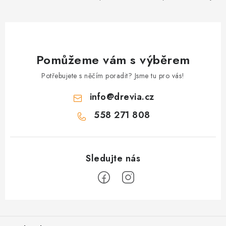
Pomůžeme vám s výběrem
Potřebujete s něčím poradit? Jsme tu pro vás!
info
@
drevia.cz
558 271 808
Z
á