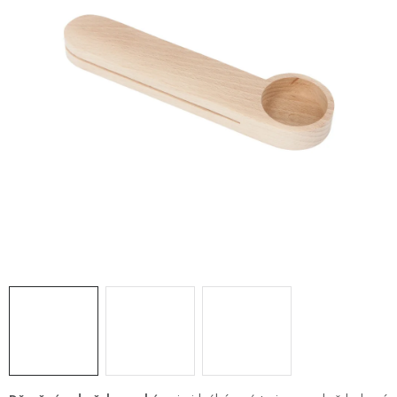
PRO FIRMY
NOVINKY
VÝPRODEJ 🔥
Hodnocení obchodu
Stav objednávky
Reklamace a vrácení zboží
Jak nakupovat
Dřeviny a certifikáty
Pro firmy
Velkoobchod
Kontakt