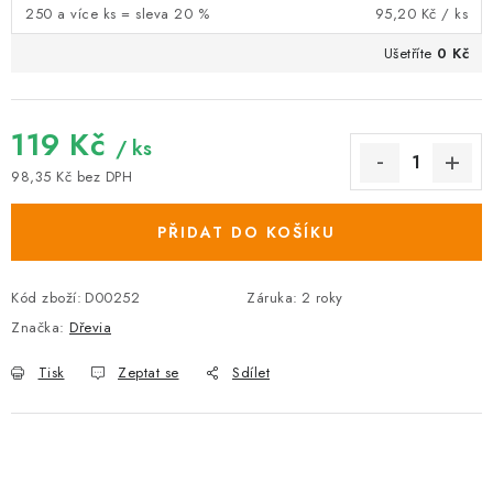
250 a více ks = sleva 20 %
95,20 Kč
/ ks
Ušetříte
0 Kč
119 Kč
/ ks
98,35 Kč bez DPH
Měrná cena:
PŘIDAT DO KOŠÍKU
Kód zboží:
D00252
Záruka
:
2 roky
Značka:
Dřevia
Tisk
Zeptat se
Sdílet