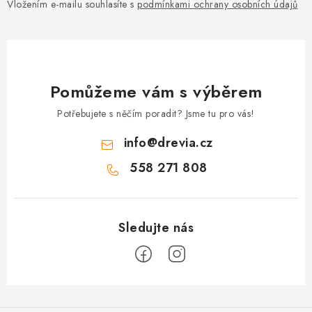
Vložením e-mailu souhlasíte s
podmínkami ochrany osobních údajů
Pomůžeme vám s výběrem
Potřebujete s něčím poradit? Jsme tu pro vás!
info
@
drevia.cz
558 271 808
Z