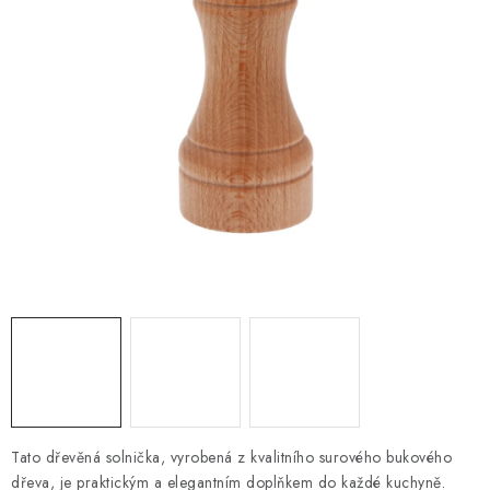
PRO FIRMY
NOVINKY
VÝPRODEJ 🔥
Hodnocení obchodu
Stav objednávky
Reklamace a vrácení zboží
Jak nakupovat
Dřeviny a certifikáty
Pro firmy
Velkoobchod
Kontakt
Tato dřevěná solnička, vyrobená z kvalitního surového bukového
dřeva, je praktickým a elegantním doplňkem do každé kuchyně.