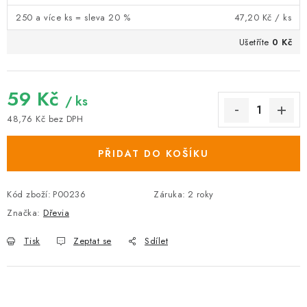
250 a více ks = sleva 20 %
47,20 Kč
/ ks
Ušetříte
0 Kč
59 Kč
/ ks
48,76 Kč bez DPH
Měrná cena:
PŘIDAT DO KOŠÍKU
Kód zboží:
P00236
Záruka
:
2 roky
Značka:
Dřevia
Tisk
Zeptat se
Sdílet