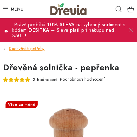
Přejít
Hleda
na
obsah
Právě probíhá
10% SLEVA
na vybraný sortiment s
SVATBA 💍
kódem
DESITKA
– Sleva platí při nákupu nad
350,-!
DÁRKY
Kuchyňské potřeby
KRABIČKY
Dřevěná solnička - pepřenka
KUCHYŇSKÉ POTŘEBY
Podrobnosti hodnocení
3 hodnocení
DEKORACE
SALECODE:DESITKA:10:%
Více za méně
PŘÍLEŽITOSTI
MATERIÁLY A TVOŘENÍ