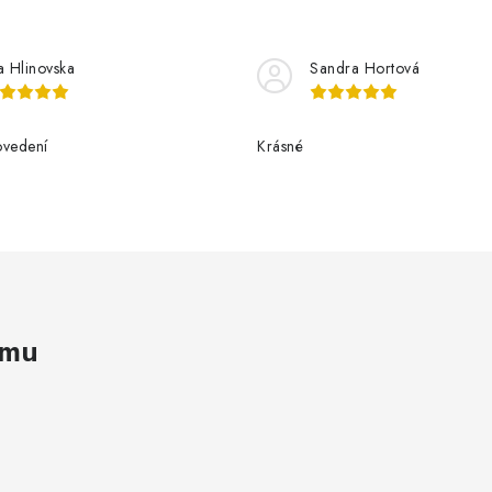
a Hlinovska
Sandra Hortová
ovedení
Krásné
amu