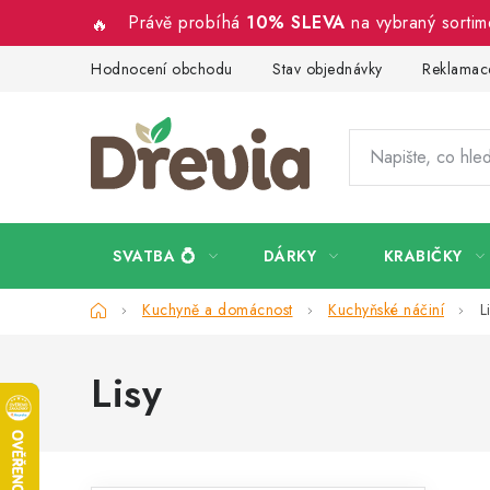
Přejít
Právě probíhá
10% SLEVA
na vybraný sorti
na
obsah
Hodnocení obchodu
Stav objednávky
Reklamace
SVATBA 💍
DÁRKY
KRABIČKY
Domů
Kuchyně a domácnost
Kuchyňské náčiní
L
Lisy