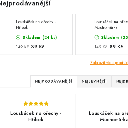
Nejprodávanější
Louskáček na ořechy -
Louskáček na ořec
Hříbek
Muchomůrka
Skladem
(24 ks)
Skladem
(25
89 Kč
89 Kč
149 Kč
149 Kč
Zobrazit více produk
Ř
NEJPRODÁVANĚJŠÍ
NEJLEVNĚJŠÍ
NEJD
a
z
V
e
Louskáček na ořechy -
Louskáček na oře
ý
Hříbek
Muchomůrk
n