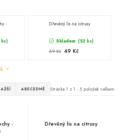
hy -
Dřevěný lis na citrusy
 ks)
Skladem
(52 ks)
49 Kč
69 Kč
tů
Stránka
1
z
1
-
5
položek celkem
RAŽŠÍ
ABECEDNĚ
chy -
Dřevěný lis na citrusy
a