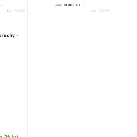
..
pomeranč na...
Kód:
P00250
Kód:
D00310
řechy -
:%
(16 ks)
m