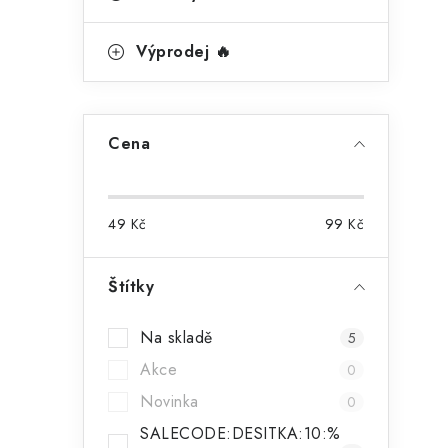
e
i
l
Výprodej 🔥
Cena
49
Kč
99
Kč
Štítky
t
Na skladě
5
Akce
0
Novinka
0
SALECODE:DESITKA:10:%