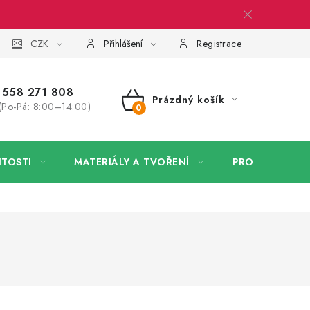
 firmy
CZK
Velkoobchod
Kontakt
Přihlášení
Registrace
558 271 808
Prázdný košík
(Po-Pá: 8:00–14:00)
NÁKUPNÍ
KOŠÍK
ITOSTI
MATERIÁLY A TVOŘENÍ
PRO FIRMY