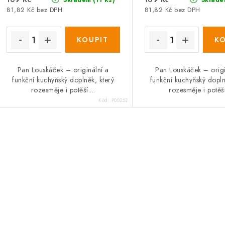
81,82 Kč bez DPH
81,82 Kč bez DPH
Pan Louskáček – originální a
Pan Louskáček – origi
funkční kuchyňský doplněk, který
funkční kuchyňský dopln
rozesměje i potěší....
rozesměje i potěší.
Kód:
P00252
O
v
á
d