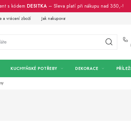
ment s kódem
DESITKA
– Sleva platí při nákupu nad 350,-!
 a vrácení zboží
Jak nakupovat
Dřeviny a certifikáty
Pro
KUCHYŇSKÉ POTŘEBY
DEKORACE
PŘÍLEŽ
isy