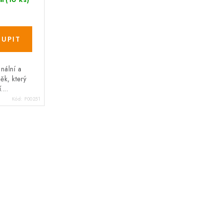
nální a
ěk, který
...
Kód:
P00251