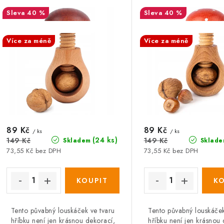
p
í
40 %
40 %
p
SALECODE:DESITKA:10:%
SALECODE:DESITKA:10
s
Více za méně
Více za méně
r
p
o
r
d
o
u
d
k
u
89 Kč
89 Kč
/ ks
/ ks
t
(24 ks)
149 Kč
149 Kč
Skladem
Sklade
k
73,55 Kč bez DPH
73,55 Kč bez DPH
ů
ů
Tento půvabný louskáček ve tvaru
Tento půvabný louskáček
hříbku není jen krásnou dekorací,
hříbku není jen krásnou 