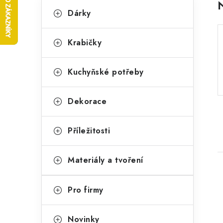
P
K
Přeskočit
Dárky
kategorie
a
o
t
s
Krabičky
e
t
g
Kuchyňské potřeby
r
o
a
r
Dekorace
n
i
Příležitosti
e
n
í
Materiály a tvoření
p
Pro firmy
a
n
Novinky