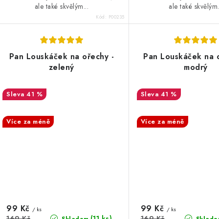
ale také skvělým...
ale také skvělým.
Kód:
P00235
Pan Louskáček na ořechy -
Pan Louskáček na o
zelený
modrý
41 %
41 %
SALECODE:DESITKA:10:%
SALECODE:DESITKA:10
Více za méně
Více za méně
99 Kč
99 Kč
/ ks
/ ks
(11 ks)
169 Kč
169 Kč
Skladem
Sklade