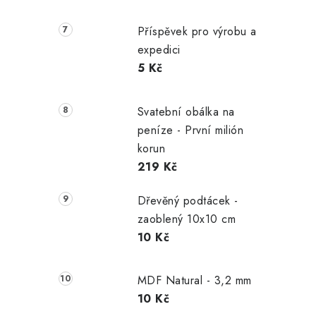
Příspěvek pro výrobu a
í
expedici
5 Kč
r
Svatební obálka na
peníze - První milión
korun
219 Kč
Dřevěný podtácek -
zaoblený 10x10 cm
10 Kč
i
MDF Natural - 3,2 mm
10 Kč