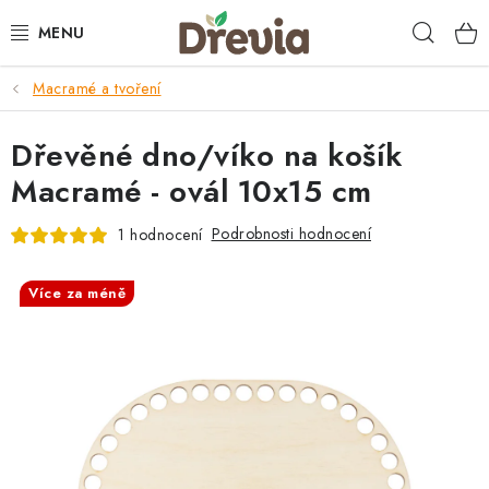
Přejít
Hleda
na
obsah
Macramé a tvoření
SVATBA 💍
Dřevěné dno/víko na košík
DÁRKY
Macramé - ovál 10x15 cm
KRABIČKY
Podrobnosti hodnocení
1 hodnocení
KUCHYŇSKÉ POTŘEBY
Více za méně
DEKORACE
PŘÍLEŽITOSTI
MATERIÁLY A TVOŘENÍ