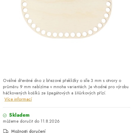
PRO FIRMY
NOVINKY
VÝPRODEJ 🔥
Hodnocení obchodu
Stav objednávky
Reklamace a vrácení zboží
Jak nakupovat
Dřeviny a certifikáty
Pro firmy
Velkoobchod
Kontakt
Oválné dřevěné dno z březové překližky o síle 3 mm s otvory o
průměru 9 mm nabízíme v mnoha variantách. Je vhodné pro výrobu
háčkovaných košíků ze špagátových a šňůrkových přízí.
Více informací
Skladem
11.8.2026
Možnosti doručení