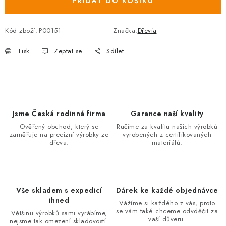
PŘIDAT DO KOŠÍKU
Kód zboží:
P00151
Značka:
Dřevia
Tisk
Zeptat se
Sdílet
Jsme Česká rodinná firma
Garance naší kvality
Ověřený obchod, který se
Ručíme za kvalitu našich výrobků
zaměřuje na precizní výrobky ze
vyrobených z certifikovaných
dřeva.
materiálů.
Vše skladem s expedicí
Dárek ke každé objednávce
ihned
Vážíme si každého z vás, proto
se vám také chceme odvděčit za
Většinu výrobků sami vyrábíme,
vaší důveru.
nejsme tak omezení skladovostí.