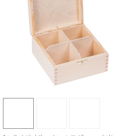
PRO FIRMY
NOVINKY
VÝPRODEJ 🔥
Hodnocení obchodu
Stav objednávky
Reklamace a vrácení zboží
Jak nakupovat
Dřeviny a certifikáty
Pro firmy
Velkoobchod
Kontakt