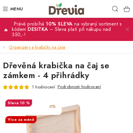
Přejít
Hleda
na
obsah
Právě probíhá
10% SLEVA
na vybraný sortiment s
SVATBA 💍
kódem
DESITKA
– Sleva platí při nákupu nad
350,-!
DÁRKY
Organizéry a krabičky na čaje
KRABIČKY
Dřevěná krabička na čaj se
KUCHYŇSKÉ POTŘEBY
zámkem - 4 přihrádky
Podrobnosti hodnocení
1 hodnocení
DEKORACE
PŘÍLEŽITOSTI
10 %
SALECODE:DESITKA:10:%
MATERIÁLY A TVOŘENÍ
Více za méně