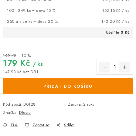
100 - 249 ks = sleva 15 %
152,15 Kč
/ ks
250 a více ks = sleva 20 %
143,20 Kč
/ ks
Ušetříte
0 Kč
199 Kč
–10 %
179 Kč
/ ks
147,93 Kč
bez DPH
Měrná cena:
PŘIDAT DO KOŠÍKU
Kód zboží:
D0128
Záruka
:
2 roky
Značka:
Dřevia
Tisk
Zeptat se
Sdílet