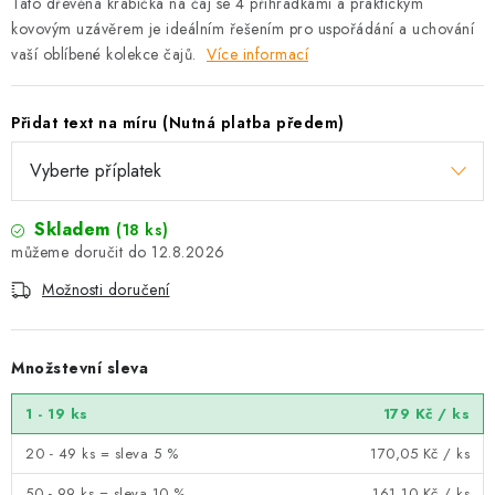
Tato dřevěná krabička na čaj se 4 přihrádkami a praktickým
kovovým uzávěrem je ideálním řešením pro uspořádání a uchování
vaší oblíbené kolekce čajů.
Více informací
Přidat text na míru (Nutná platba předem)
Skladem
(18 ks)
12.8.2026
Možnosti doručení
Množstevní sleva
1 - 19 ks
179 Kč
/ ks
20 - 49 ks = sleva 5 %
170,05 Kč
/ ks
50 - 99 ks = sleva 10 %
161,10 Kč
/ ks