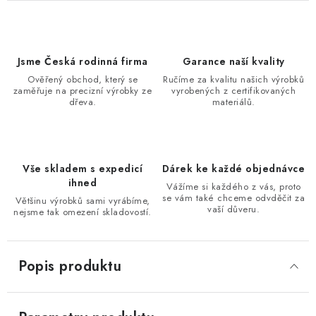
Jsme Česká rodinná firma
Garance naší kvality
Ověřený obchod, který se
Ručíme za kvalitu našich výrobků
zaměřuje na precizní výrobky ze
vyrobených z certifikovaných
dřeva.
materiálů.
Vše skladem s expedicí
Dárek ke každé objednávce
ihned
Vážíme si každého z vás, proto
se vám také chceme odvděčit za
Většinu výrobků sami vyrábíme,
vaší důveru.
nejsme tak omezení skladovostí.
Popis produktu