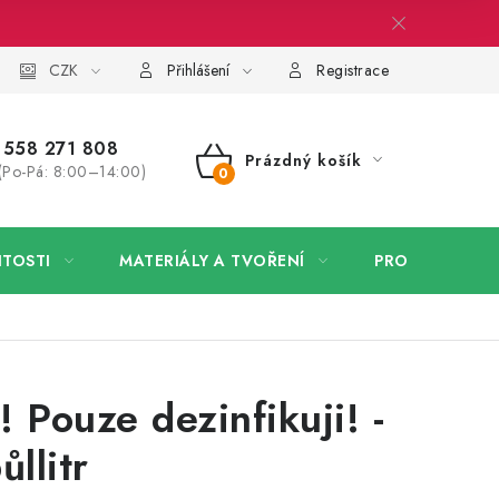
 firmy
CZK
Velkoobchod
Kontakt
Přihlášení
Registrace
558 271 808
Prázdný košík
(Po-Pá: 8:00–14:00)
NÁKUPNÍ
KOŠÍK
ITOSTI
MATERIÁLY A TVOŘENÍ
PRO FIRMY
! Pouze dezinfikuji! -
ůllitr