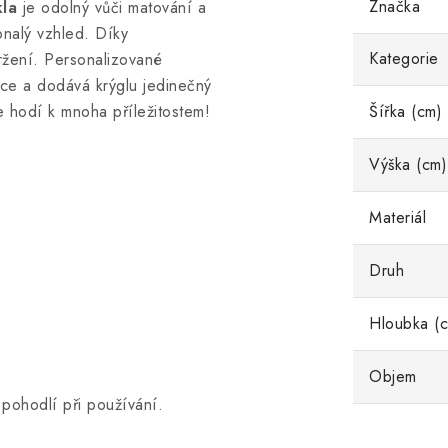
Značka
kla
je odolný vůči matování a
onalý vzhled. Díky
Kategorie
žení. Personalizované
ce a dodává krýglu jedinečný
se hodí k mnoha příležitostem!
Šířka (cm)
Výška (cm)
Materiál
Druh
Hloubka (
Objem
pohodlí při používání.