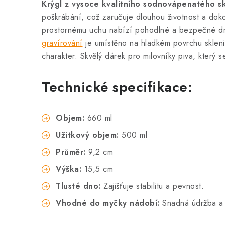
Krýgl z vysoce kvalitního sodnovápenatého s
poškrábání, což zaručuje dlouhou životnost a dok
prostornému uchu nabízí pohodlné a bezpečné dr
gravírování
je umístěno na hladkém povrchu skleni
charakter. Skvělý dárek pro milovníky piva, který 
Technické specifikace:
Objem:
660 ml
Užitkový objem:
500 ml
Průměr:
9,2 cm
Výška:
15,5 cm
Tlusté dno:
Zajišťuje stabilitu a pevnost.
Vhodné do myčky nádobí:
Snadná údržba a 