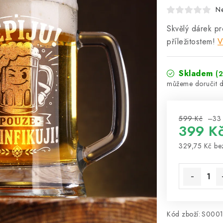
N
Skvělý dárek pr
příležitostem!
V
Skladem
(2
599 Kč
–33
399 K
329,75 Kč b
Měrná cena
Kód zboží:
S000