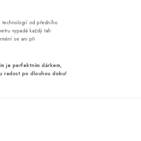
u technologií od předního
metru vypadá každý tah
emění se ani při
ím je perfektním dárkem,
mu radost po dlouhou dobu!
.