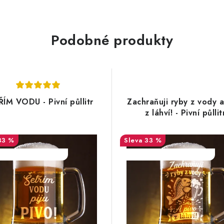
Podobné produkty
ÍM VODU - Pivní půllitr
Zachraňuji ryby z vody a
z láhví! - Pivní půllit
33 %
33 %
ODE:DESITKA:10:%
SALECODE:DESITKA:10:%