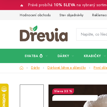
Přejít
Právě probíhá
10% SLEVA
na vybraný sorti
na
obsah
Hodnocení obchodu
Stav objednávky
Reklamace
SVATBA 💍
DÁRKY
KRABIČKY
Domů
Dárky
Dárkové láhve a skleničky
Pivní skl
33 %
SALECODE:DESITKA:10:%