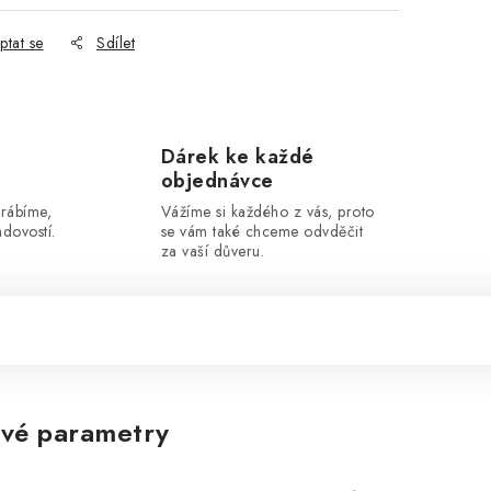
ptat se
Sdílet
Dárek ke každé
objednávce
yrábíme,
Vážíme si každého z vás, proto
dovostí.
se vám také chceme odvděčit
za vaší důveru.
vé parametry