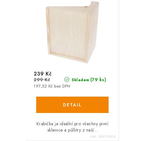
SALECODE:DESITKA:10:%
239 Kč
299 Kč
(79 ks)
Skladem
197,52 Kč bez DPH
Krabička je ideální pro všechny pivní
sklenice a půllitry z naší...
Kód:
S00010/BOX