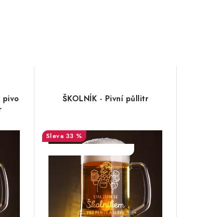
 pivo
ŠKOLNÍK - Pivní půllitr
r
33 %
SALECODE:DESITKA:10:%