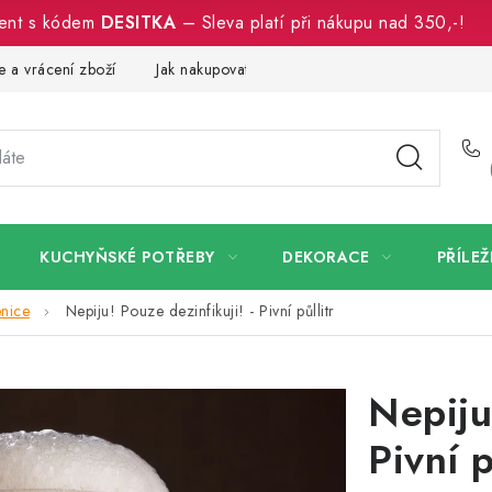
ment s kódem
DESITKA
– Sleva platí při nákupu nad 350,-!
 a vrácení zboží
Jak nakupovat
Dřeviny a certifikáty
Pro
KUCHYŇSKÉ POTŘEBY
DEKORACE
PŘÍLEŽ
enice
Nepiju! Pouze dezinfikuji! - Pivní půllitr
Nepiju
Pivní p