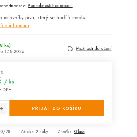
Podrobnosti hodnocení
eohodnoceno
o milovníky piva, který se hodí k mnoha
íce informací
8 ks)
Možnosti doručení
12.8.2026
 %
č
/ ks
ez DPH
:
PŘIDAT DO KOŠÍKU
10/28
Záruka
:
2 roky
Značka:
Glass