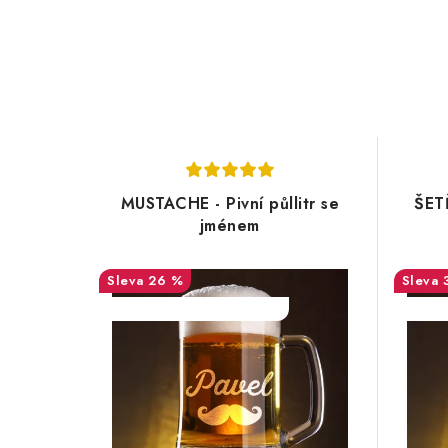
MUSTACHE - Pivní půllitr se
ŠETŘ
jménem
26 %
SALECODE:DESITKA:10:%
SALEC