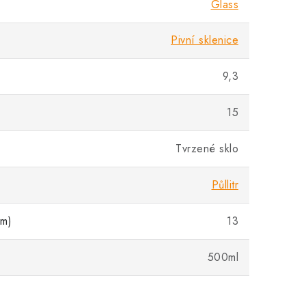
Glass
Pivní sklenice
9,3
15
Tvrzené sklo
Půllitr
cm)
13
500ml