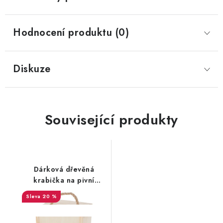
Hodnocení produktu (0)
Diskuze
Související produkty
Dárková dřevěná
krabička na pivní
půllitr
20 %
SALECODE:DESITKA:10:%