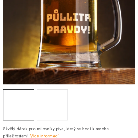
PRO FIRMY
NOVINKY
VÝPRODEJ 🔥
Hodnocení obchodu
Stav objednávky
Reklamace a vrácení zboží
Jak nakupovat
Dřeviny a certifikáty
Pro firmy
Velkoobchod
Kontakt
Skvělý dárek pro milovníky piva, který se hodí k mnoha
příležitostem!
Více informací