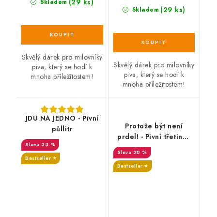
(29 ks)
Skladem
(29 ks)
Skladem
Skvělý dárek pro milovníky
Skvělý dárek pro milovníky
piva, který se hodí k
piva, který se hodí k
mnoha příležitostem!
mnoha příležitostem!
JDU NA JEDNO - Pivní
Protože být není
půllitr
prdel! - Pivní třetinka
33 %
0,3 L, se jménem
20 %
Bestseller ⭐️
Bestseller ⭐️
SALECODE:DESITKA:10:%
SALECODE:DESITKA:10:%