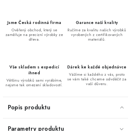
Jsme Česká rodinná firma
Garance naší kvality
Ověřený obchod, který se
Ručíme za kvalitu našich výrobků
zaměřuje na precizní výrobky ze
vyrobených z certifikovaných
dřeva.
materiálů.
Vše skladem s expedicí
Dárek ke každé objednávce
ihned
Vážíme si každého z vás, proto
se vám také chceme odvděčit za
Většinu výrobků sami vyrábíme,
vaší důveru.
nejsme tak omezení skladovostí.
Popis produktu
Parametry produktu