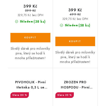
399 Kč
399 Kč
599 Kč
499 Kč
329,75 Kč bez DPH
329,75 Kč bez DPH
(38 ks)
Skladem
(58 ks)
Skladem
Skvělý dárek pro milovníky
Skvělý dárek pro milovníky
piva, který se hodí k
piva, který se hodí k
mnoha příležitostem!
mnoha příležitostem!
PIVOHOLIK - Pivní
ZROZEN PRO
třetinka 0,3 L se
HOSPODU - Pivní
jménem
půllitr
20 %
33 %
SALECODE:DESITKA:10:%
SALECODE:DESITKA:10:%