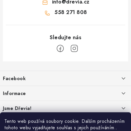
info
@
drevia.cz
558 271 808
Z
á
Facebook
p
a
Informace
t
í
Obchodní podmínky
Jsme Dřevia!
Ochrana osobních údajů
Kontakt
Tento web používá soubory cookie. Dalším procházením
Reklamace & vrácení
tohoto webu vyjadřujete souhlas s jejich používáním..
Náš příběh