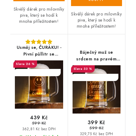
Skvělý dárek pro milovníky
Skvělý dárek pro milovníky
piva, který se hodí k
piva, který se hodí k
mnoha příležitostem!
mnoha příležitostem!
Usměj se, ČURÁKU! -
Báječný muž se
Pivní půllitr se
srdcem na pravém
jménem
26 %
místě - Pivní půllitr
33 %
SALECODE:DESITKA:10:%
SALECODE:DESITKA:10:%
439 Kč
399 Kč
599 Kč
599 Kč
362,81 Kč bez DPH
329,75 Kč bez DPH