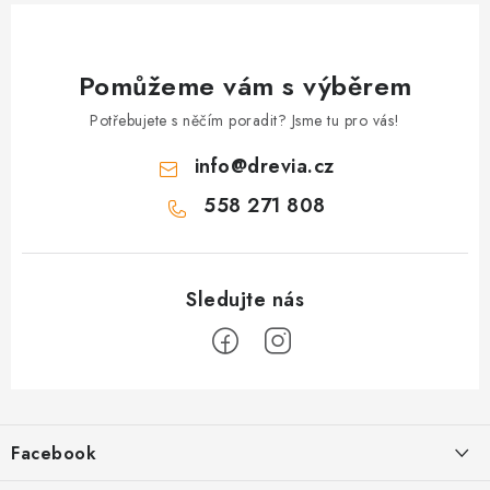
Pomůžeme vám s výběrem
Potřebujete s něčím poradit? Jsme tu pro vás!
info
@
drevia.cz
558 271 808
Z
á
Facebook
p