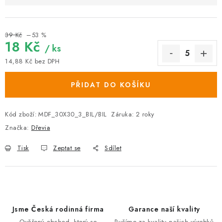
39 Kč
–53 %
18 Kč
/ ks
14,88 Kč bez DPH
Měrná cena:
PŘIDAT DO KOŠÍKU
Kód zboží:
MDF_30X30_3_BIL/BIL
Záruka
:
2 roky
Značka:
Dřevia
Tisk
Zeptat se
Sdílet
Jsme Česká rodinná firma
Garance naší kvality
Ověřený obchod, který se
Ručíme za kvalitu našich výrobků