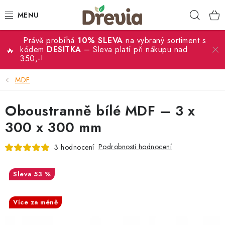
Přejít
Hleda
na
obsah
Právě probíhá
10% SLEVA
na vybraný sortiment s
SVATBA 💍
kódem
DESITKA
– Sleva platí při nákupu nad
350,-!
DÁRKY
MDF
KRABIČKY
Oboustranně bílé MDF – 3 x
KUCHYŇSKÉ POTŘEBY
300 x 300 mm
Podrobnosti hodnocení
3 hodnocení
DEKORACE
PŘÍLEŽITOSTI
53 %
SALECODE:DESITKA:10:%
MATERIÁLY A TVOŘENÍ
Více za méně