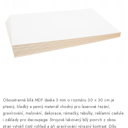
PRO FIRMY
NOVINKY
VÝPRODEJ 🔥
Hodnocení obchodu
Stav objednávky
Reklamace a vrácení zboží
Jak nakupovat
Dřeviny a certifikáty
Pro firmy
Velkoobchod
Kontakt
Oboustranně bílá MDF deska 3 mm o rozměru 30 × 30 cm je
přesný, hladký a pevný materiál vhodný pro laserové řezání,
gravírování, malování, dekorace, rámečky, tabulky, reklamní cedule
i základy pro decoupage. Strojově lakovaný bílý povrch z obou
stran vytváří čistý vzhled a při gravírování výrazný kontrast. Díky