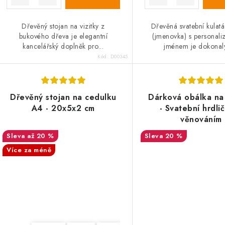
Dřevěný stojan na vizitky z
Dřevěná svatební kulat
bukového dřeva je elegantní
(jmenovka) s personal
kancelářský doplněk pro...
jménem je dokonalý
Kód:
D00345
Dřevěný stojan na cedulku
Dárková obálka na
A4 - 20x5x2 cm
- Svatební hrdlič
věnováním
až 20 %
20 %
Více za méně