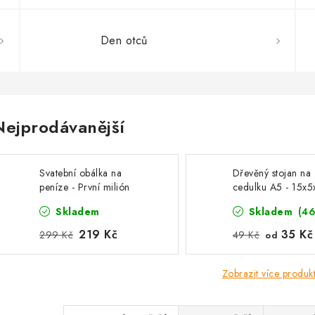
Den otců
Nejprodávanější
Svatební obálka na
Dřevěný stojan na
peníze - První milión
cedulku A5 - 15x
korun
Skladem
Skladem
(46
219 Kč
35 Kč
299 Kč
49 Kč
od
Zobrazit více produk