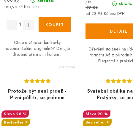
t
299 Kč
Skladem
/ ks
k
Sklade
180,99 Kč bez DPH
49 Kč
ů
od 28,93 Kč bez DPH
ů
Chcete věnovat bankovky
novomanželům originálně? Darujte
Dřevěný stojánek na jíde
dřevěné přání s milionem...
formátu A5 z přírodníh
Elegantní a praktick
Kód:
P00142
Protože být není prdel! -
Svatební obálka na
Pivní půllitr, se jménem
- Prstýnky, se j
26 %
20 %
Bestseller ⭐️
Bestseller ⭐️