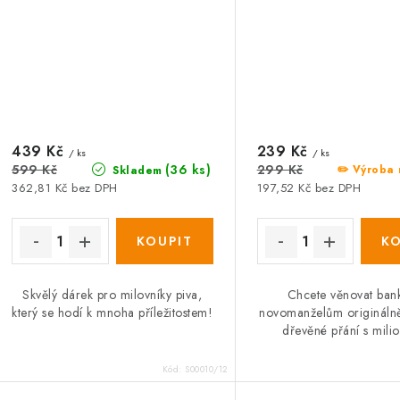
439 Kč
239 Kč
/ ks
/ ks
(36 ks)
599 Kč
299 Kč
✏️ Výroba 
Skladem
362,81 Kč bez DPH
197,52 Kč bez DPH
Skvělý dárek pro milovníky piva,
Chcete věnovat ban
který se hodí k mnoha příležitostem!
novomanželům origináln
dřevěné přání s milio
Kód:
S00010/12