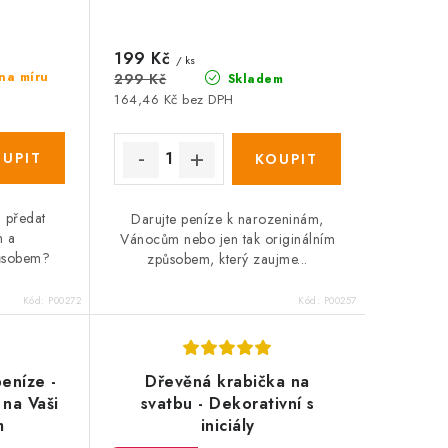
199 Kč
/ ks
na míru
299 Kč
Skladem
164,46 Kč bez DPH
 předat
Darujte peníze k narozeninám,
m a
Vánocům nebo jen tak originálním
ůsobem?
způsobem, který zaujme...
.
Kód:
P00272
Kód:
P00257
eníze -
Dřevěná krabička na
 na Vaši
svatbu - Dekorativní s
m
iniciály