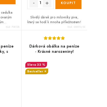
á cedulka
izovaným
Skvělý dárek pro milovníky piva,
m...
který se hodí k mnoha příležitostem!
Kód:
P00138
Kód:
S00010/22
 peníze
Dárková obálka na peníze
ky, s
- Krásné narozeniny!
33 %
Bestseller ⭐️