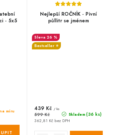
atební
Nejlepší ROČNÍK - Pivní
ci - 5x5
půllitr se jménem
26 %
Bestseller ⭐️
439 Kč
/ ks
na míru
(36 ks)
599 Kč
Skladem
362,81 Kč bez DPH