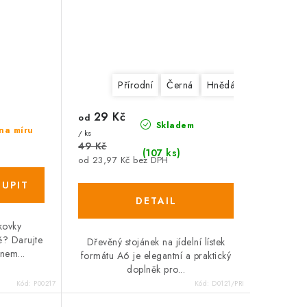
Přírodní
Černá
Hnědá
29 Kč
od
Skladem
na míru
/ ks
49 Kč
(107 ks)
od 23,97 Kč bez DPH
kovky
ě? Darujte
Dřevěný stojánek na jídelní lístek
nem...
formátu A6 je elegantní a praktický
doplněk pro...
Kód:
P00217
Kód:
D0121/PRI