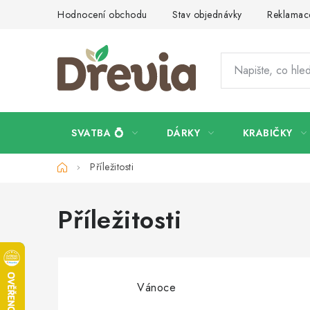
Přejít
Hodnocení obchodu
Stav objednávky
Reklamace
na
obsah
SVATBA 💍
DÁRKY
KRABIČKY
Domů
Příležitosti
Příležitosti
Vánoce