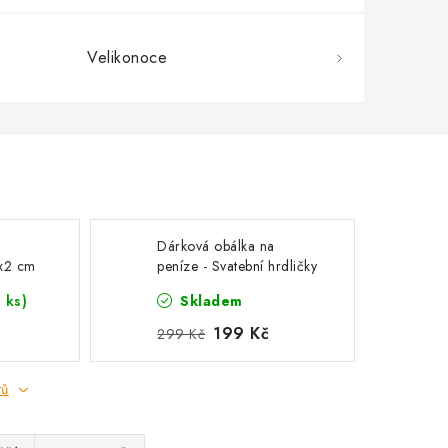
Velikonoce
Dárková obálka na
5x2 cm
peníze - Svatební hrdličky
- Hodně štěstí
 ks)
Skladem
novomanželům!
199 Kč
299 Kč
tů