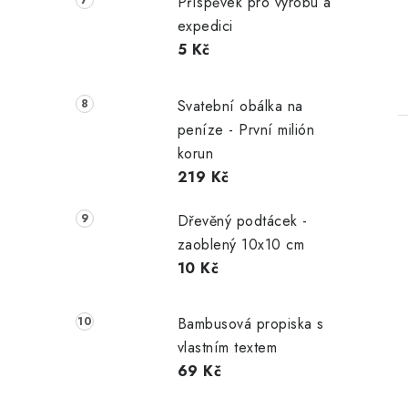
Příspěvek pro výrobu a
expedici
5 Kč
Svatební obálka na
peníze - První milión
korun
219 Kč
Dřevěný podtácek -
zaoblený 10x10 cm
10 Kč
Bambusová propiska s
vlastním textem
69 Kč