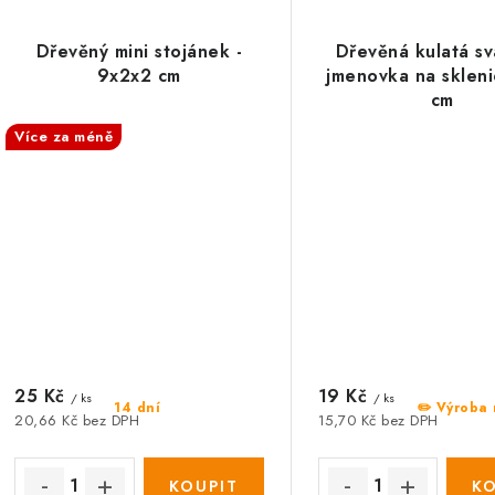
Dřevěný mini stojánek -
Dřevěná kulatá sv
9x2x2 cm
jmenovka na skleni
cm
Více za méně
25 Kč
19 Kč
/ ks
/ ks
14 dní
✏️ Výroba 
20,66 Kč bez DPH
15,70 Kč bez DPH