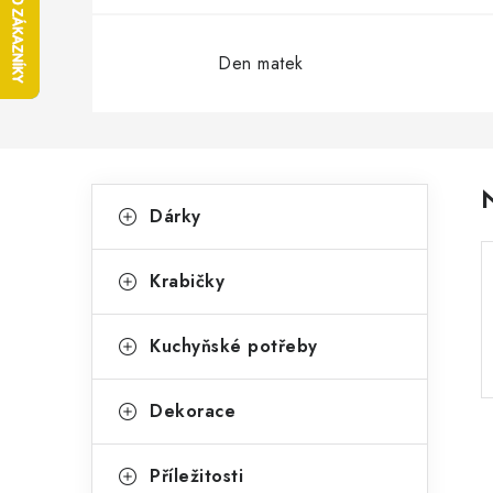
Den matek
P
K
Přeskočit
Dárky
kategorie
a
o
t
s
Krabičky
e
t
g
Kuchyňské potřeby
r
o
a
r
Dekorace
n
i
Příležitosti
e