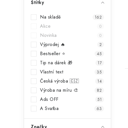
Štítky
t
Na skladě
162
Akce
0
Novinka
0
Výprodej 🔥
2
Bestseller ⭐️
45
Tip na dárek 🎁
17
Vlastní text
35
Česká výroba 🇨🇿
14
Výroba na míru 🎨
82
Ads OFF
51
A Svatba
63
Značky