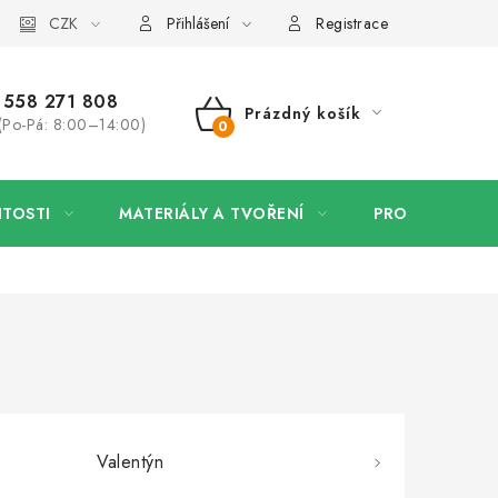
 firmy
CZK
Velkoobchod
Kontakt
Přihlášení
Registrace
558 271 808
Prázdný košík
(Po-Pá: 8:00–14:00)
NÁKUPNÍ
KOŠÍK
ITOSTI
MATERIÁLY A TVOŘENÍ
PRO FIRMY
Valentýn