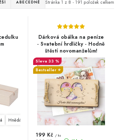
Stránka
1
z
8
-
191
položek celkem
ŽŠÍ
ABECEDNĚ
cedulku
Dárková obálka na peníze
cm
- Svatební hrdličky - Hodně
štěstí novomanželům!
33 %
Bestseller ⭐️
á
Hnědá
199 Kč
/ ks