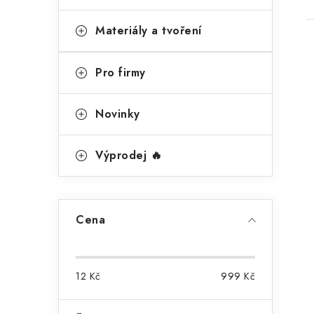
n
í
Materiály a tvoření
p
Pro firmy
a
n
Novinky
e
i
l
Výprodej 🔥
Cena
12
Kč
999
Kč