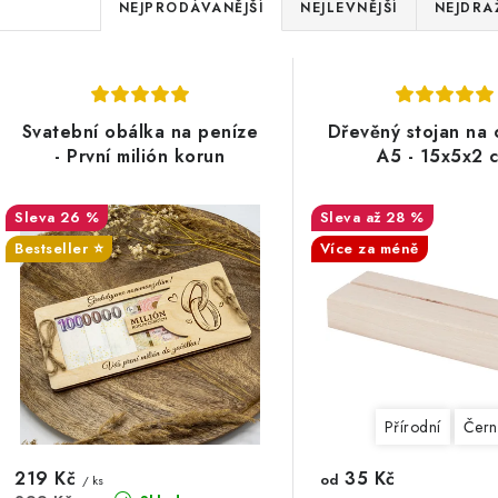
Ř
NEJPRODÁVANĚJŠÍ
NEJLEVNĚJŠÍ
NEJDRA
a
z
V
e
Svatební obálka na peníze
Dřevěný stojan na 
ý
- První milión korun
A5 - 15x5x2 
n
p
í
26 %
až 28 %
p
Bestseller ⭐️
Více za méně
s
r
p
o
r
d
o
u
Přírodní
Čern
d
k
u
219 Kč
35 Kč
od
/ ks