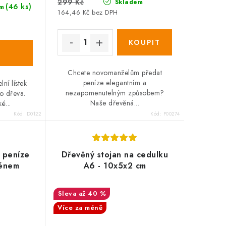
299 Kč
Skladem
(46 ks)
m
164,46 Kč bez DPH
Chcete novomanželům předat
peníze elegantním a
lní lístek
nezapomenutelným způsobem?
o dřeva.
Naše dřevěná...
é...
Kód:
D0122
Kód:
P00274
 peníze
Dřevěný stojan na cedulku
ménem
A6 - 10x5x2 cm
až 40 %
Více za méně