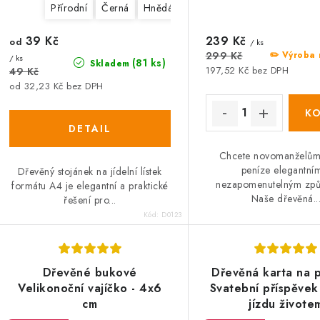
Přírodní
Černá
Hnědá
39 Kč
239 Kč
od
/ ks
299 Kč
✏️ Výroba 
/ ks
(81 ks)
Skladem
197,52 Kč bez DPH
49 Kč
od 32,23 Kč bez DPH
Chcete novomanželům
peníze elegantní
Dřevěný stojánek na jídelní lístek
nezapomenutelným zp
formátu A4 je elegantní a praktické
Naše dřevěná..
řešení pro...
Kód:
D0123
Dřevěné bukové
Dřevěná karta na p
Velikonoční vajíčko - 4x6
Svatební příspěvek
cm
jízdu živote