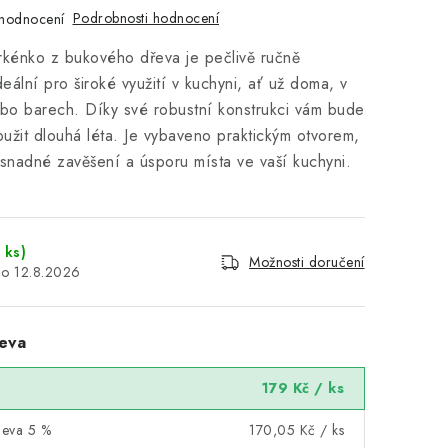
Podrobnosti hodnocení
hodnocení
rkénko z bukového dřeva je pečlivě ručně
deální pro široké využití v kuchyni, ať už doma, v
ebo barech. Díky své robustní konstrukci vám bude
oužit dlouhá léta. Je vybaveno praktickým otvorem,
snadné zavěšení a úsporu místa ve vaší kuchyni.
 ks)
Možnosti doručení
12.8.2026
eva
179 Kč
/ ks
leva 5 %
170,05 Kč
/ ks