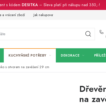
ment s kódem
DESITKA
– Sleva platí při nákupu nad 350,-!
 a vrácení zboží
Jak nakupovat
Dřeviny a certifikáty
Pro
KUCHYŇSKÉ POTŘEBY
DEKORACE
PŘÍLEŽ
nko s otvorem na zavěšení 29 cm
Dřevěn
na zav