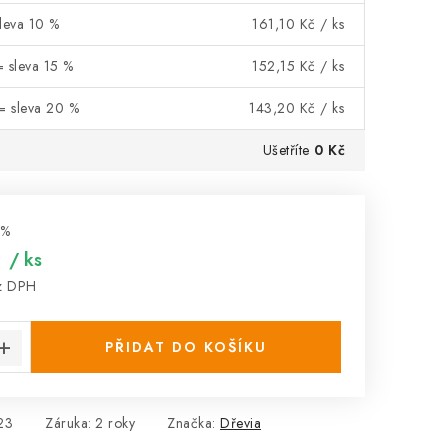
sleva 10 %
161,10 Kč
/ ks
= sleva 15 %
152,15 Kč
/ ks
 = sleva 20 %
143,20 Kč
/ ks
Ušetříte
0 Kč
 %
č
/ ks
z DPH
:
PŘIDAT DO KOŠÍKU
23
Záruka
:
2 roky
Značka:
Dřevia