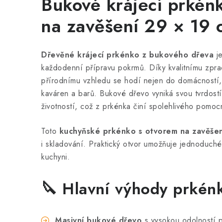
Bukové krájecí prkén
na zavěšení 29 × 19 
Dřevěné krájecí prkénko z bukového dřeva
je
každodenní přípravu pokrmů. Díky kvalitnímu zpra
přírodnímu vzhledu se hodí nejen do domácností, 
kaváren a barů. Bukové dřevo vyniká svou tvrdostí
životností, což z prkénka činí spolehlivého pomoc
Toto
kuchyňské prkénko s otvorem na zavěšen
i skladování. Praktický otvor umožňuje jednoduché
kuchyni.
🔪 Hlavní výhody prkén
Masivní bukové dřevo
s vysokou odolností p