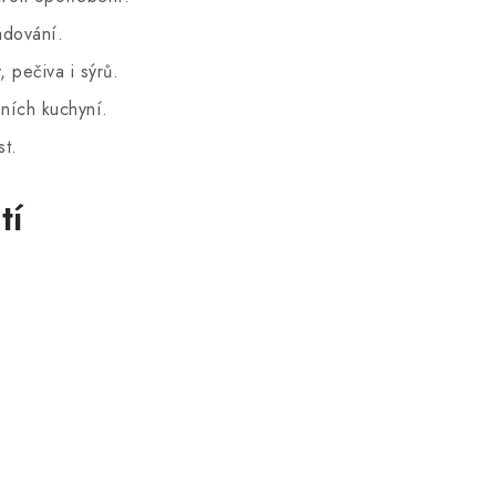
adování.
 pečiva i sýrů.
ních kuchyní.
st.
tí