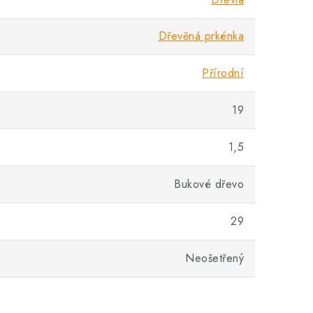
Dřevěná prkénka
Přírodní
19
1,5
Bukové dřevo
29
Neošetřený