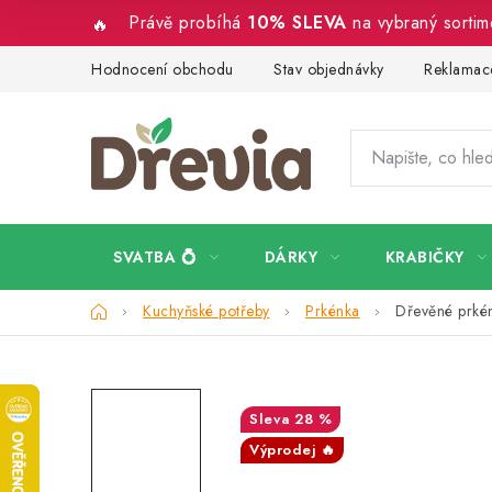
Přejít
Právě probíhá
10% SLEVA
na vybraný sorti
na
obsah
Hodnocení obchodu
Stav objednávky
Reklamace
SVATBA 💍
DÁRKY
KRABIČKY
Domů
Kuchyňské potřeby
Prkénka
Dřevěné prké
28 %
Výprodej 🔥
SALECODE:DESITKA:10:%