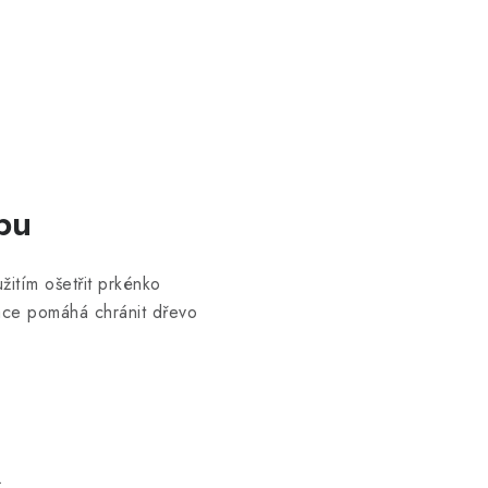
bu
itím ošetřit prkénko
ace pomáhá chránit dřevo
.