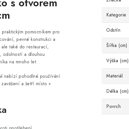
ko s otvorem
cm
Kategorie
Odstín
 praktickým pomocníkem pro
cování, pevné konstrukci a
Šířka (cm)
ale také do restaurací,
, odolností a dlouhou
Výška (cm)
níka na mnoho let.
Materiál
í
nabízí pohodlné používání
 zavěšení a šetří místo v
Délka (cm)
Povrch
ka
roti opotřebení.