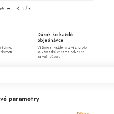
ptat se
Sdílet
Dárek ke každé
objednávce
yrábíme,
Vážíme si každého z vás, proto
dovostí.
se vám také chceme odvděčit
za vaší důveru.
vé parametry
Dřevia