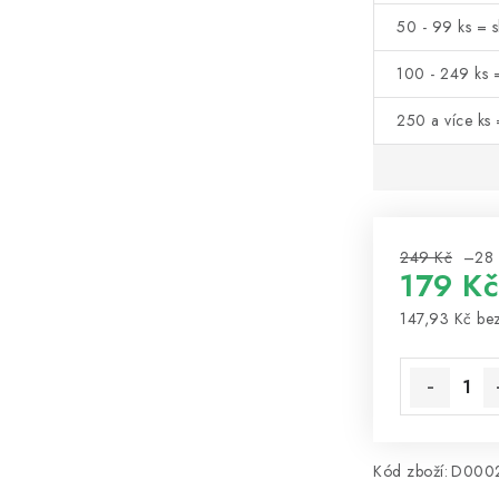
50 - 99 ks = 
100 - 249 ks 
250 a více ks
249 Kč
–28
179 K
147,93 Kč be
Měrná cena
Kód zboží:
D000