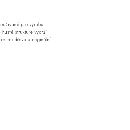
o
 používané pro výrobu
husté struktuře vydrží
resbu dřeva a originální