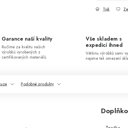
Tisk
Ze
Garance naší kvality
Vše skladem s
expedicí ihned
Ručíme za kvalitu našich
výrobků vyrobených z
Většinu výrobků sami v
certifikovaných materiálů.
nejsme tak omezení skla
kuze
Podobné produkty
Doplňko
Značka