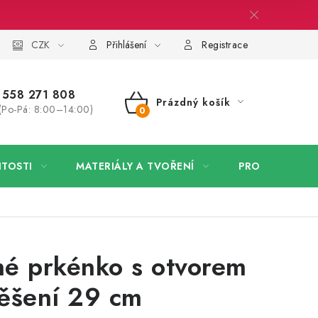
 firmy
CZK
Velkoobchod
Kontakt
Přihlášení
Registrace
558 271 808
Prázdný košík
(Po-Pá: 8:00–14:00)
NÁKUPNÍ
KOŠÍK
ITOSTI
MATERIÁLY A TVOŘENÍ
PRO FIRMY
é prkénko s otvorem
ěšení 29 cm