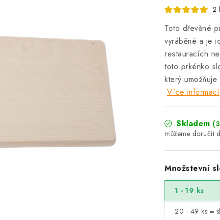
2 
Toto dřevěné p
vyráběné a je i
restauracích n
toto prkénko sl
který umožňuje 
Více informací
Skladem
(3
Množstevní sl
1 - 19 ks
20 - 49 ks = s