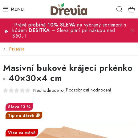
Přejít
Hleda
na
obsah
Právě probíhá
10% SLEVA
na vybraný sortiment s
SVATBA 💍
kódem
DESITKA
– Sleva platí při nákupu nad
350,-!
DÁRKY
Prkénka
KRABIČKY
Masivní bukové krájecí prkénko
KUCHYŇSKÉ POTŘEBY
- 40×30×4 cm
Podrobnosti hodnocení
Neohodnoceno
DEKORACE
PŘÍLEŽITOSTI
13 %
Tip na dárek 🎁
MATERIÁLY A TVOŘENÍ
SALECODE:DESITKA:10:%
Více za méně