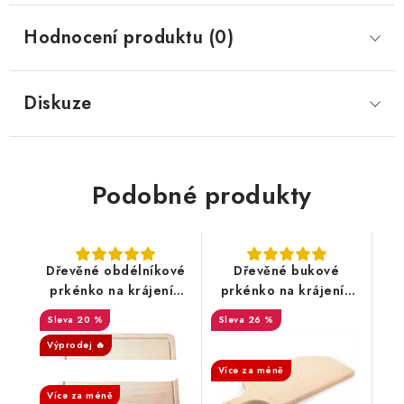
Hodnocení produktu (0)
Diskuze
Podobné produkty
Dřevěné obdélníkové
Dřevěné bukové
prkénko na krájení -
prkénko na krájení -
30 cm
16x36 cm
20 %
26 %
Výprodej 🔥
SALECODE:DESITKA:10:%
SALECODE:DESITKA:10:%
Více za méně
Více za méně