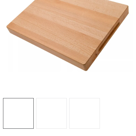
PRO FIRMY
NOVINKY
VÝPRODEJ 🔥
Hodnocení obchodu
Stav objednávky
Reklamace a vrácení zboží
Jak nakupovat
Dřeviny a certifikáty
Pro firmy
Velkoobchod
Kontakt