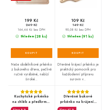
199 Kč
109 Kč
249 Kč
149 Kč
164,46 Kč bez DPH
90,08 Kč bez DPH
(28 ks)
(91 ks)
Skladem
Skladem
Naše obdélníkové prkénko
Dřevěné krájecí prkénko je
z bukového dřeva, pečlivě
praktický pomocník pro
ručně vyráběné, nabízí
každodenní přípravu
široké...
surovin v...
Kuchyňské prkénko
Dřevěné bukové
na chléb a předkrmy -
prkénko na krájení -
59 cm
10x23 cm
9 %
67 %