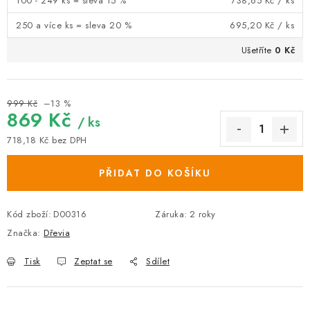
100 - 249 ks = sleva 15 %
738,65 Kč
/ ks
250 a více ks = sleva 20 %
695,20 Kč
/ ks
Ušetříte
0 Kč
999 Kč
–13 %
869 Kč
/ ks
718,18 Kč bez DPH
Měrná cena:
PŘIDAT DO KOŠÍKU
Kód zboží:
D00316
Záruka
:
2 roky
Značka:
Dřevia
Tisk
Zeptat se
Sdílet