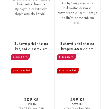
Kuchyňské prkénko z
bukového dřeva je
bukového dřeva o
stylovým a praktickým
rozměrech 31 × 20 cm je
doplňkem do každé...
ideálním pomocníkem
pro...
Bukové prkénko na
Bukové prkénko na
krájení 30 × 22 cm
krájení 45 × 35 cm
34 %
20 %
SALECODE:DESITKA:10:%
SALECODE:DESITKA:10:%
Více za méně
Více za méně
209 Kč
499 Kč
320 Kč
629 Kč
172,73 Kč bez DPH
412,40 Kč bez DPH