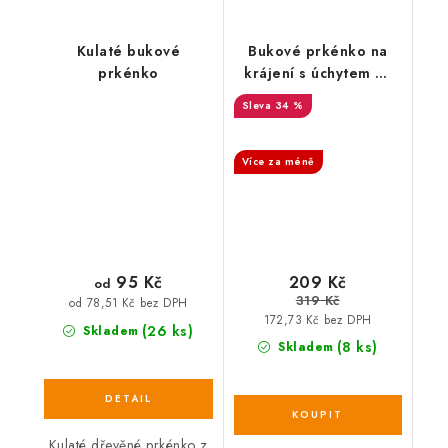
Kulaté bukové
Bukové prkénko na
prkénko
krájení s úchytem 31
× 20 cm
SALECODE:DESITKA:10:%
34 %
SALECODE:DESITKA:10:%
Více za méně
209 Kč
95 Kč
od
319 Kč
od 78,51 Kč bez DPH
172,73 Kč bez DPH
(26 ks)
Skladem
(8 ks)
Skladem
Kulaté dřevěné prkénko z