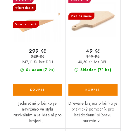
Výprodej 🔥
SALECODE:DESITKA:10:%
SALECODE:DESITKA:10:%
Více za méně
Více za méně
299 Kč
49 Kč
329 Kč
149 Kč
247,11 Kč bez DPH
40,50 Kč bez DPH
(7 ks)
(71 ks)
Skladem
Skladem
Jedinečné prkénko je
Dřevěné krájecí prkénko je
navrženo ve stylu
praktický pomocník pro
rustikálním a je ideální pro
každodenní přípravu
krájení,...
surovin v...