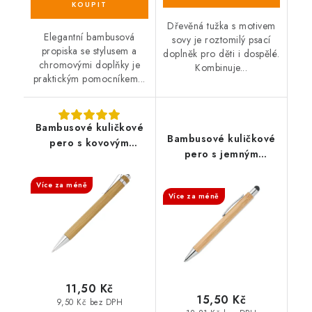
Dřevěná tužka s motivem
Elegantní bambusová
sovy je roztomilý psací
propiska se stylusem a
doplněk pro děti i dospělé.
chromovými doplňky je
Kombinuje...
praktickým pomocníkem...
Bambusové kuličkové
Bambusové kuličkové
pero s kovovým
pero s jemným
klipem
SALECODE:DESITKA:10:%
hrotem LUX
SALECODE:DESITKA:10:%
Více za méně
Více za méně
11,50 Kč
15,50 Kč
9,50 Kč bez DPH