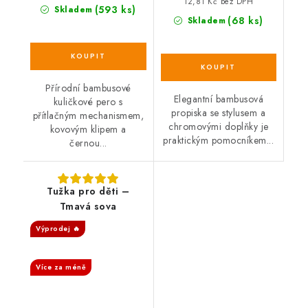
12,81 Kč bez DPH
(593 ks)
Skladem
(68 ks)
Skladem
Přírodní bambusové
Elegantní bambusová
kuličkové pero s
propiska se stylusem a
přítlačným mechanismem,
chromovými doplňky je
kovovým klipem a
praktickým pomocníkem...
černou...
Tužka pro děti –
Tmavá sova
Výprodej 🔥
SALECODE:DESITKA:10:%
Více za méně