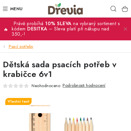
Přejít
Hleda
na
obsah
Právě probíhá
10% SLEVA
na vybraný sortiment s
SVATBA 💍
kódem
DESITKA
– Sleva platí při nákupu nad
350,-!
DÁRKY
Psací potřeby
KRABIČKY
Dětská sada psacích potřeb v
KUCHYŇSKÉ POTŘEBY
krabičce 6v1
Podrobnosti hodnocení
Neohodnoceno
DEKORACE
PŘÍLEŽITOSTI
Vlastní text
SALECODE:DESITKA:10:%
MATERIÁLY A TVOŘENÍ