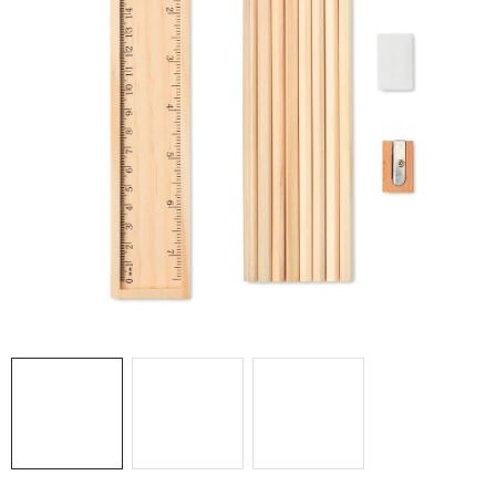
PRO FIRMY
NOVINKY
VÝPRODEJ 🔥
Hodnocení obchodu
Stav objednávky
Reklamace a vrácení zboží
Jak nakupovat
Dřeviny a certifikáty
Pro firmy
Velkoobchod
Kontakt