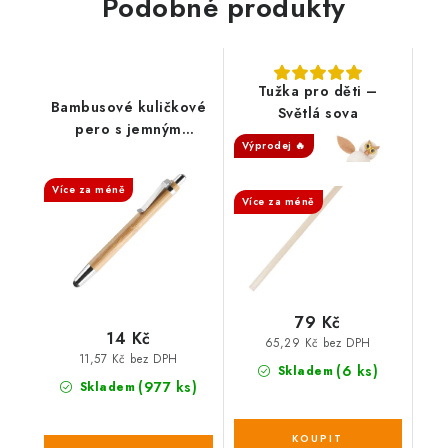
Podobné produkty
Tužka pro děti –
Bambusové kuličkové
Světlá sova
pero s jemným
Výprodej 🔥
hrotem
SALECODE:DESITKA:10:%
SALECODE:DESITKA:10:%
Více za méně
Více za méně
79 Kč
14 Kč
65,29 Kč bez DPH
11,57 Kč bez DPH
(6 ks)
Skladem
(977 ks)
Skladem