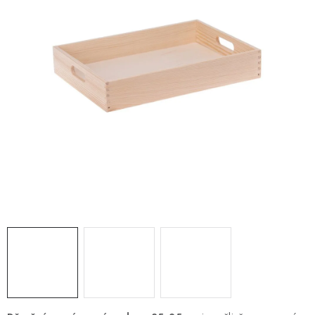
PRO FIRMY
NOVINKY
VÝPRODEJ 🔥
Hodnocení obchodu
Stav objednávky
Reklamace a vrácení zboží
Jak nakupovat
Dřeviny a certifikáty
Pro firmy
Velkoobchod
Kontakt