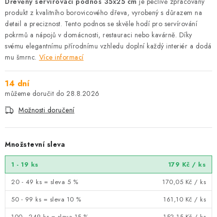
Dřevěný servírovací podnos 35x25 cm
je pečlivě zpracovaný
produkt z kvalitního borovicového dřeva, vyrobený s důrazem na
detail a preciznost. Tento podnos se skvěle hodí pro servírování
pokrmů a nápojů v domácnosti, restauraci nebo kavárně. Díky
svému elegantnímu přírodnímu vzhledu doplní každý interiér a dodá
mu šmrnc.
Více informací
14 dní
28.8.2026
Možnosti doručení
Množstevní sleva
1 - 19 ks
179 Kč
/ ks
20 - 49 ks = sleva 5 %
170,05 Kč
/ ks
50 - 99 ks = sleva 10 %
161,10 Kč
/ ks
100 - 249 ks = sleva 15 %
152,15 Kč
/ ks