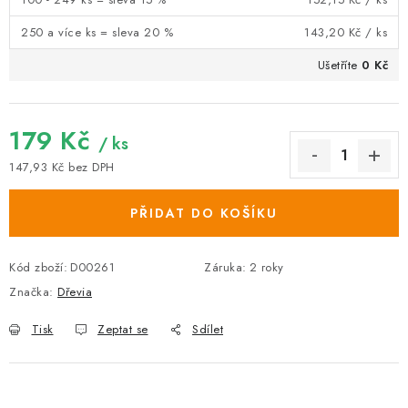
250 a více ks = sleva 20 %
143,20 Kč
/ ks
Ušetříte
0 Kč
179 Kč
/ ks
147,93 Kč bez DPH
Měrná cena:
PŘIDAT DO KOŠÍKU
Kód zboží:
D00261
Záruka
:
2 roky
Značka:
Dřevia
Tisk
Zeptat se
Sdílet