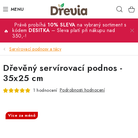
Přejít
Hleda
na
obsah
Právě probíhá
10% SLEVA
na vybraný sortiment s
SVATBA 💍
kódem
DESITKA
– Sleva platí při nákupu nad
350,-!
DÁRKY
Servírovací podnosy a tácy
KRABIČKY
Dřevěný servírovací podnos -
KUCHYŇSKÉ POTŘEBY
35x25 cm
Podrobnosti hodnocení
1 hodnocení
DEKORACE
PŘÍLEŽITOSTI
SALECODE:DESITKA:10:%
Více za méně
MATERIÁLY A TVOŘENÍ