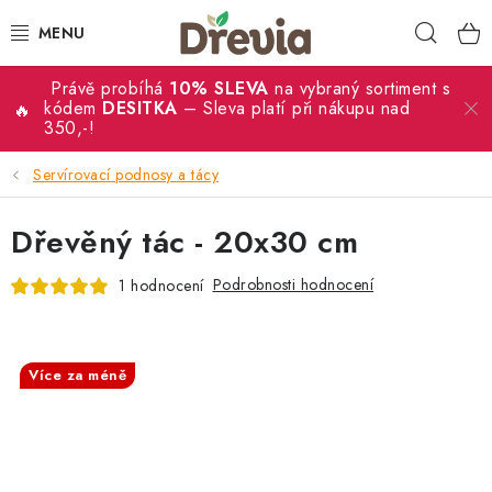
Přejít
Hleda
na
obsah
Právě probíhá
10% SLEVA
na vybraný sortiment s
SVATBA 💍
kódem
DESITKA
– Sleva platí při nákupu nad
350,-!
DÁRKY
Servírovací podnosy a tácy
KRABIČKY
Dřevěný tác - 20x30 cm
KUCHYŇSKÉ POTŘEBY
Podrobnosti hodnocení
1 hodnocení
DEKORACE
SALECODE:DESITKA:10:%
Více za méně
PŘÍLEŽITOSTI
MATERIÁLY A TVOŘENÍ