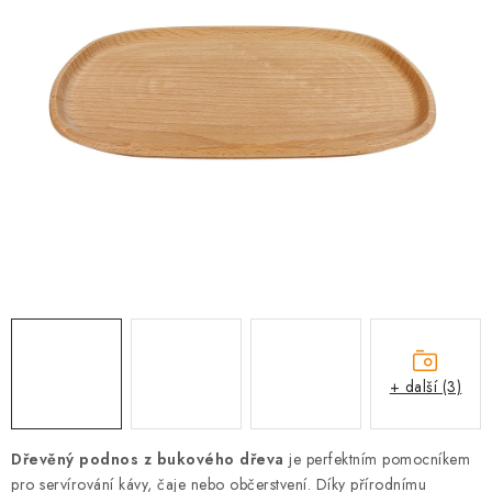
PRO FIRMY
NOVINKY
VÝPRODEJ 🔥
Hodnocení obchodu
Stav objednávky
Reklamace a vrácení zboží
Jak nakupovat
Dřeviny a certifikáty
Pro firmy
Velkoobchod
Kontakt
+ další (3)
Dřevěný podnos z bukového dřeva
je perfektním pomocníkem
pro servírování kávy, čaje nebo občerstvení. Díky přírodnímu