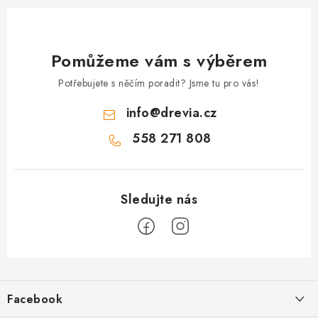
Pomůžeme vám s výběrem
Potřebujete s něčím poradit? Jsme tu pro vás!
info
@
drevia.cz
558 271 808
Z
á
Facebook
p