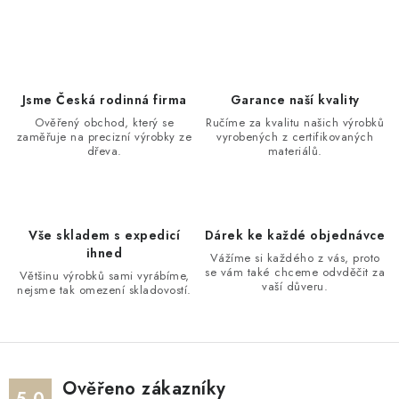
PRO FIRMY
NOVINKY
VÝPRODEJ 🔥
Jsme Česká rodinná firma
Garance naší kvality
Ověřený obchod, který se
Ručíme za kvalitu našich výrobků
zaměřuje na precizní výrobky ze
vyrobených z certifikovaných
Hodnocení obchodu
Stav objednávky
dřeva.
materiálů.
Reklamace a vrácení zboží
Jak nakupovat
Dřeviny a certifikáty
Pro firmy
Velkoobchod
Kontakt
Vše skladem s expedicí
Dárek ke každé objednávce
ihned
Vážíme si každého z vás, proto
se vám také chceme odvděčit za
Většinu výrobků sami vyrábíme,
vaší důveru.
nejsme tak omezení skladovostí.
Ověřeno zákazníky