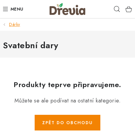
Přejít
Hleda
na
obsah
Dárky
SVATBA 💍
DÁRKY
Svatební dary
KRABIČKY
KUCHYŇSKÉ POTŘEBY
Produkty teprve připravujeme.
DEKORACE
Můžete se ale podívat na ostatní kategorie.
PŘÍLEŽITOSTI
MATERIÁLY A TVOŘENÍ
ZPĚT DO OBCHODU