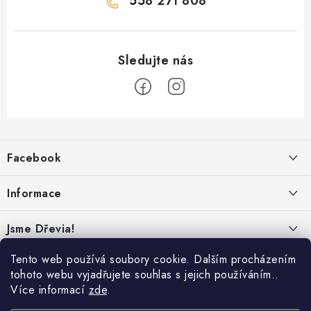
558 271 808
Z
á
Facebook
p
a
Informace
t
í
Obchodní podmínky
Jsme Dřevia!
Ochrana osobních údajů
Kontakt
Tento web používá soubory cookie. Dalším procházením
Reklamace & vrácení
tohoto webu vyjadřujete souhlas s jejich používáním..
Náš příběh
Více informací
zde
.
Hodnocení
Online platby:
Přepravci:
Udržitelnost