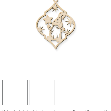
PRO FIRMY
NOVINKY
VÝPRODEJ 🔥
Hodnocení obchodu
Stav objednávky
Reklamace a vrácení zboží
Jak nakupovat
Dřeviny a certifikáty
Pro firmy
Velkoobchod
Kontakt