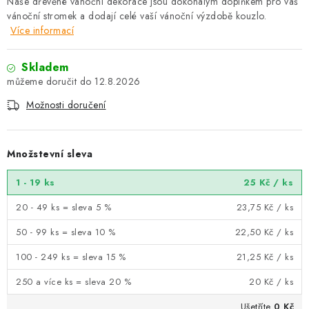
Naše dřevěné vánoční dekorace jsou dokonalým doplňkem pro váš
vánoční stromek a dodají celé vaší vánoční výzdobě kouzlo.
Více informací
Skladem
12.8.2026
Možnosti doručení
Množstevní sleva
1 - 19 ks
25 Kč
/ ks
20 - 49 ks = sleva 5 %
23,75 Kč
/ ks
50 - 99 ks = sleva 10 %
22,50 Kč
/ ks
100 - 249 ks = sleva 15 %
21,25 Kč
/ ks
250 a více ks = sleva 20 %
20 Kč
/ ks
Ušetříte
0 Kč