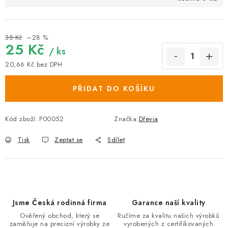
35 Kč
–28 %
25 Kč
/ ks
20,66 Kč bez DPH
Měrná cena:
PŘIDAT DO KOŠÍKU
Kód zboží:
P00052
Značka:
Dřevia
Tisk
Zeptat se
Sdílet
Jsme Česká rodinná firma
Garance naší kvality
Ověřený obchod, který se
Ručíme za kvalitu našich výrobků
zaměřuje na precizní výrobky ze
vyrobených z certifikovaných