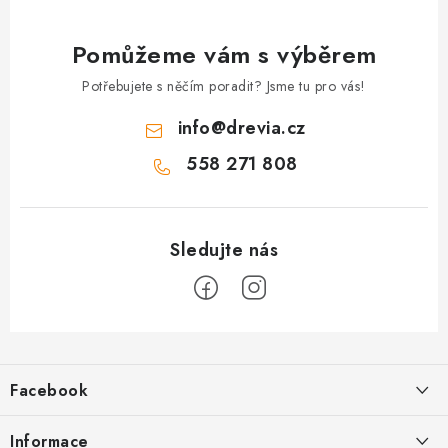
Pomůžeme vám s výběrem
Potřebujete s něčím poradit? Jsme tu pro vás!
info
@
drevia.cz
558 271 808
Z
á
Facebook
p
a
Informace