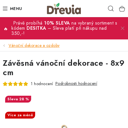
Přejít
Hleda
na
obsah
Právě probíhá
10% SLEVA
na vybraný sortiment s
SVATBA 💍
kódem
DESITKA
– Sleva platí při nákupu nad
350,-!
DÁRKY
Vánoční dekorace a ozdoby
KRABIČKY
Závěsná vánoční dekorace - 8x9
KUCHYŇSKÉ POTŘEBY
cm
Podrobnosti hodnocení
1 hodnocení
DEKORACE
PŘÍLEŽITOSTI
28 %
SALECODE:DESITKA:10:%
MATERIÁLY A TVOŘENÍ
Více za méně