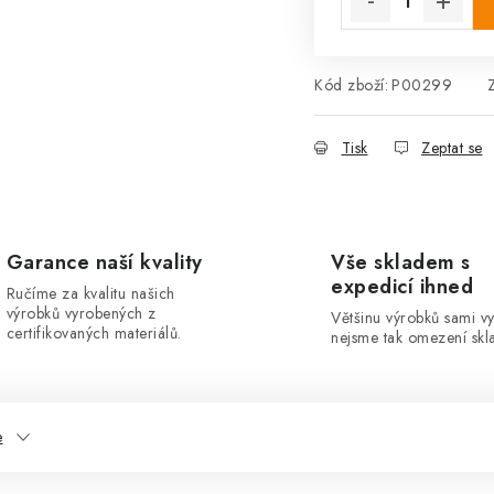
Kód zboží:
P00299
Tisk
Zeptat se
Garance naší kvality
Vše skladem s
expedicí ihned
Ručíme za kvalitu našich
výrobků vyrobených z
Většinu výrobků sami v
certifikovaných materiálů.
nejsme tak omezení skla
e