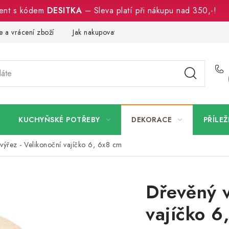
ment s kódem
DESITKA
– Sleva platí při nákupu nad 350,-!
 a vrácení zboží
Jak nakupovat
Dřeviny a certifikáty
Pro
KUCHYŇSKÉ POTŘEBY
DEKORACE
PŘÍLEŽ
výřez - Velikonoční vajíčko 6, 6x8 cm
Dřevěný v
vajíčko 6