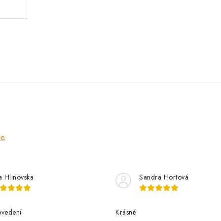
ze
a Hlinovska
Sandra Hortová
ovedení
Krásné