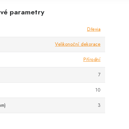
vé parametry
Dřevia
Velikonoční dekorace
Přírodní
7
10
mm)
3