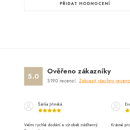
PŘIDAT HODNOCENÍ
Ověřeno zákazníky
5.0
3190
recenzí.
Zobrazit všechny recen
Šárka Jiřinská
Ev
Velmi rychlé dodání a výrobek nádherný.
Krásné pr