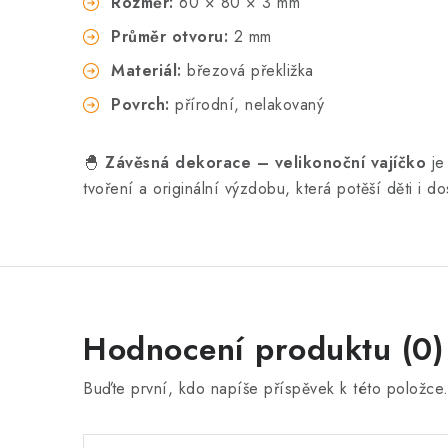
Rozměr:
60 × 80 × 3 mm
Průměr otvoru:
2 mm
Materiál:
březová překližka
Povrch:
přírodní, nelakovaný
🐣
Závěsná dekorace – velikonoční vajíčko
je
tvoření a originální výzdobu, která potěší děti i do
Hodnocení produktu (0)
Buďte první, kdo napíše příspěvek k této položce