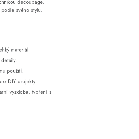
technikou decoupage.
 podle svého stylu.
ehký materiál.
detaily.
u použití.
ro DIY projekty.
arní výzdoba, tvoření s