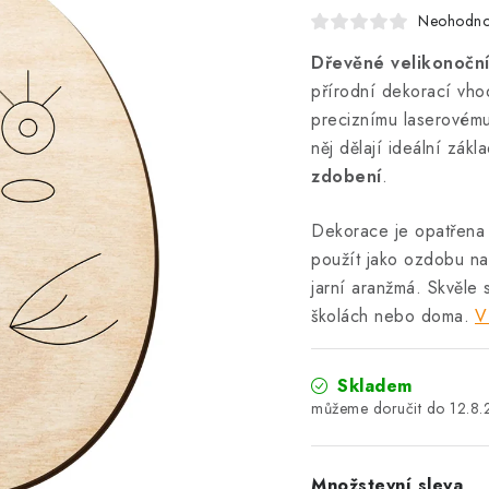
Neohodn
Dřevěné velikonoční
přírodní dekorací vho
preciznímu laserovému
něj dělají ideální zák
zdobení
.
Dekorace je opatřen
použít jako ozdobu na
jarní aranžmá. Skvěle 
školách nebo doma.
V
Skladem
12.8
Množstevní sleva