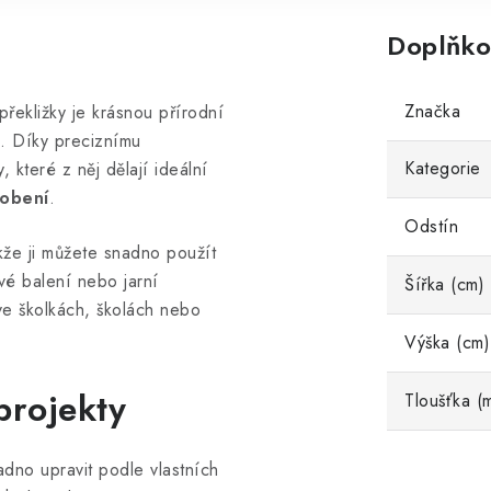
Doplňko
Značka
překližky je krásnou přírodní
. Díky preciznímu
Kategorie
 které z něj dělají ideální
dobení
.
Odstín
akže ji můžete snadno použít
vé balení nebo jarní
Šířka (cm)
ve školkách, školách nebo
Výška (cm)
projekty
Tloušťka (
dno upravit podle vlastních