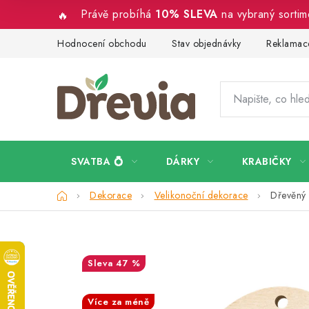
Přejít
Právě probíhá
10% SLEVA
na vybraný sorti
na
obsah
Hodnocení obchodu
Stav objednávky
Reklamace
SVATBA 💍
DÁRKY
KRABIČKY
Domů
Dekorace
Velikonoční dekorace
Dřevěný 
47 %
SALECODE:DESITKA:10:%
Více za méně