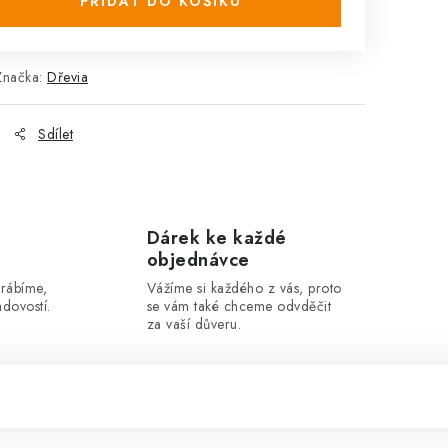
PŘIDAT DO KOŠÍKU
Značka:
Dřevia
Sdílet
Dárek ke každé
objednávce
yrábíme,
Vážíme si každého z vás, proto
dovostí.
se vám také chceme odvděčit
za vaší důveru.