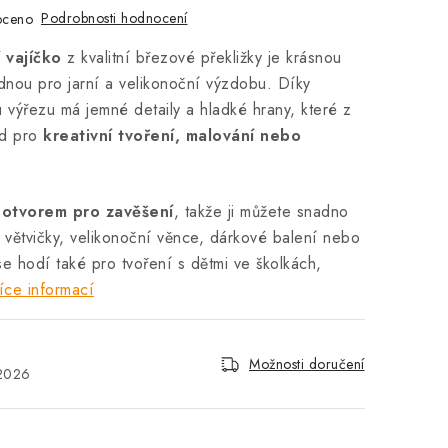
Podrobnosti hodnocení
oceno
 vajíčko
z kvalitní březové překližky je krásnou
dnou pro jarní a velikonoční výzdobu. Díky
 výřezu má jemné detaily a hladké hrany, které z
lad pro
kreativní tvoření, malování nebo
a
otvorem pro zavěšení
, takže ji můžete snadno
 větvičky, velikonoční věnce, dárkové balení nebo
se hodí také pro tvoření s dětmi ve školkách,
íce informací
Možnosti doručení
.2026