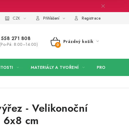
 firmy
CZK
Velkoobchod
Kontakt
Přihlášení
Registrace
558 271 808
Prázdný košík
(Po-Pá: 8:00–14:00)
NÁKUPNÍ
KOŠÍK
ITOSTI
MATERIÁLY A TVOŘENÍ
PRO FIRMY
ýřez - Velikonoční
, 6x8 cm