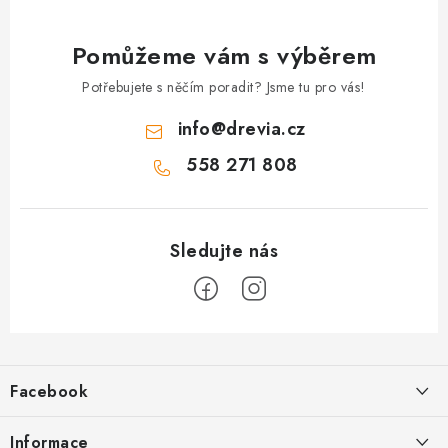
Pomůžeme vám s výběrem
Potřebujete s něčím poradit? Jsme tu pro vás!
info
@
drevia.cz
558 271 808
Z
á
Facebook
p
a
Informace