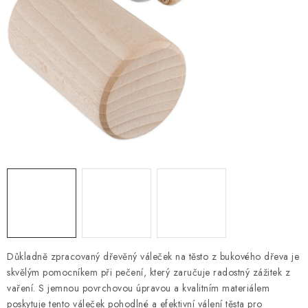
PRO FIRMY
NOVINKY
VÝPRODEJ 🔥
Hodnocení obchodu
Stav objednávky
Reklamace a vrácení zboží
Jak nakupovat
Dřeviny a certifikáty
Pro firmy
Velkoobchod
Kontakt
Důkladně zpracovaný dřevěný váleček na těsto z bukového dřeva je
skvělým pomocníkem při pečení, který zaručuje radostný zážitek z
vaření. S jemnou povrchovou úpravou a kvalitním materiálem
poskytuje tento váleček pohodlné a efektivní válení těsta pro