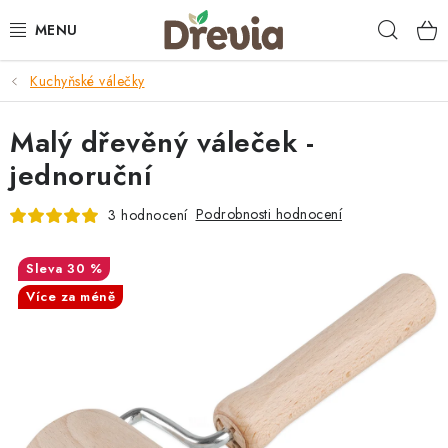
Přejít
Hleda
na
obsah
Kuchyňské válečky
SVATBA 💍
Malý dřevěný váleček -
DÁRKY
jednoruční
KRABIČKY
Podrobnosti hodnocení
3 hodnocení
KUCHYŇSKÉ POTŘEBY
30 %
DEKORACE
Více za méně
PŘÍLEŽITOSTI
MATERIÁLY A TVOŘENÍ