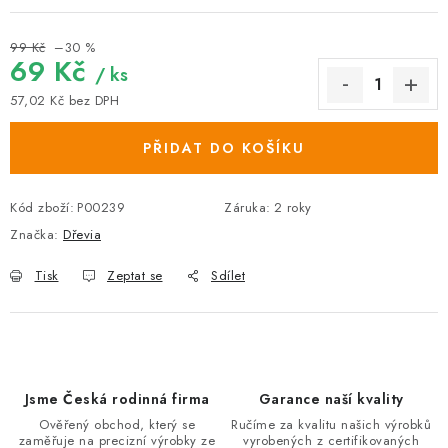
99 Kč
–30 %
69 Kč
/ ks
57,02 Kč bez DPH
Měrná cena:
PŘIDAT DO KOŠÍKU
Kód zboží:
P00239
Záruka
:
2 roky
Značka:
Dřevia
Tisk
Zeptat se
Sdílet
Jsme Česká rodinná firma
Garance naší kvality
Ověřený obchod, který se
Ručíme za kvalitu našich výrobků
zaměřuje na precizní výrobky ze
vyrobených z certifikovaných