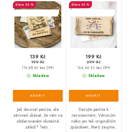
narození dítěte - něco
💩, co si zasloužíš!
30 %
33 %
málo do začátku
SALECODE:DESITKA:10:%
SALECODE:DESITKA:10:%
139 Kč
199 Kč
199 Kč
299 Kč
114,88 Kč bez DPH
164,46 Kč bez DPH
Skladem
Skladem
Jak darovat peníze, ale
Darujte peníze k
zároveň ukázat, že vám na
narozeninám, Vánocům
obdarovaném skutečně
nebo jen tak originálním
záleží? Tato...
způsobem, který zaujme...