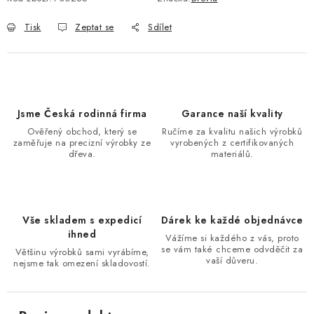
Tisk
Zeptat se
Sdílet
Jsme Česká rodinná firma
Garance naší kvality
Ověřený obchod, který se
Ručíme za kvalitu našich výrobků
zaměřuje na precizní výrobky ze
vyrobených z certifikovaných
dřeva.
materiálů.
Vše skladem s expedicí
Dárek ke každé objednávce
ihned
Vážíme si každého z vás, proto
se vám také chceme odvděčit za
Většinu výrobků sami vyrábíme,
vaší důveru.
nejsme tak omezení skladovostí.