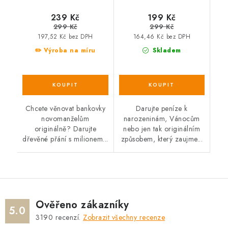
239 Kč
199 Kč
299 Kč
299 Kč
197,52 Kč bez DPH
164,46 Kč bez DPH
✏️ Výroba na míru
Skladem
Chcete věnovat bankovky
Darujte peníze k
novomanželům
narozeninám, Vánocům
originálně? Darujte
nebo jen tak originálním
dřevěné přání s milionem...
způsobem, který zaujme...
Ověřeno zákazníky
5.0
3190
recenzí.
Zobrazit všechny recenze