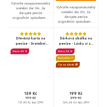
Vytvořte nezapomenutelný
Vytvořte nezapomenutelný
svatební dar tím, že
svatební dar tím, že
darujete peníze
darujete peníze
originálním způsobem....
originálním způsobem....
Dřevěná karta na
Dárková obálka na
peníze - Svatební
peníze - Lásku si za
blahopřání ke sňatku,
peníze nekoupíš -
20 %
33 %
s věnováním
ZÁŽITKY ANO
SALECODE:DESITKA:10:%
Bestseller ⭐️
Tip na dárek 🎁
SALECODE:DESITKA:10:%
159 Kč
199 Kč
199 Kč
299 Kč
131,40 Kč bez DPH
164,46 Kč bez DPH