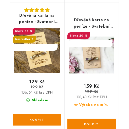
Dřevěná karta na
Dřevěná karta na
peníze - Svatební
peníze - Svatební
příspěvek na Vaši
35 %
blahopřání na cestu
jízdu životem
20 %
životem, s věnováním
Bestseller ⭐️
SALECODE:DESITKA:10:%
SALECODE:DESITKA:10:%
129 Kč
159 Kč
199 Kč
199 Kč
106,61 Kč bez DPH
131,40 Kč bez DPH
Skladem
✏️ Výroba na míru