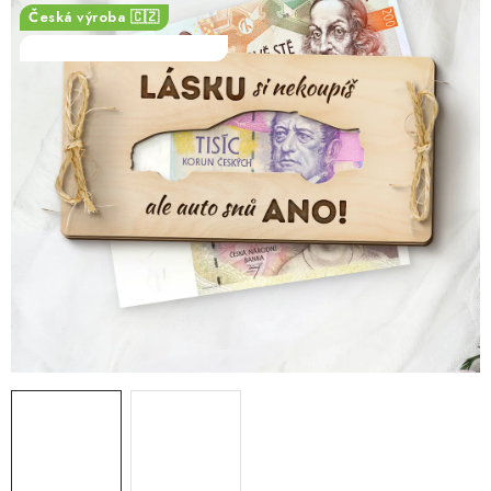
PRO FIRMY
Česká výroba 🇨🇿
SALECODE:DESITKA:10:%
NOVINKY
VÝPRODEJ 🔥
Hodnocení obchodu
Stav objednávky
Reklamace a vrácení zboží
Jak nakupovat
Dřeviny a certifikáty
Pro firmy
Velkoobchod
Kontakt