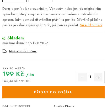
Darujte peníze k narozeninám, Vánocům nebo jen tak originálním
způsobem, který zaujme obdarovaného vzhledem a netradičním
zpracováním pomocí dřevěného přání na peníze. Dřevěné přání na
peníze je velmi zajímavý způsob, jak peníze předat.
Více informací
Skladem
12.8.2026
Možnosti doručení
299 Kč
–33 %
199 Kč
/ ks
164,46 Kč bez DPH
Měrná cena:
PŘIDAT DO KOŠÍKU
Kód zboží:
P00255
Značka:
Dřevia