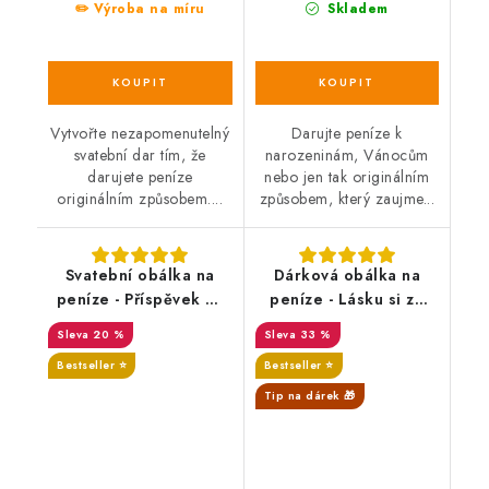
✏️ Výroba na míru
Skladem
Vytvořte nezapomenutelný
Darujte peníze k
svatební dar tím, že
narozeninám, Vánocům
darujete peníze
nebo jen tak originálním
originálním způsobem....
způsobem, který zaujme...
Svatební obálka na
Dárková obálka na
peníze - Příspěvek na
peníze - Lásku si za
jízdu životem, s
peníze nekoupíš -
20 %
33 %
věnováním
MOTORKU SNŮ ANO
Bestseller ⭐️
Bestseller ⭐️
SALECODE:DESITKA:10:%
Tip na dárek 🎁
SALECODE:DESITKA:10:%