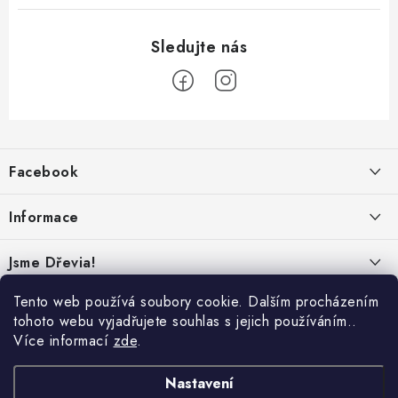
Z
á
Facebook
p
a
Informace
t
í
Obchodní podmínky
Jsme Dřevia!
Ochrana osobních údajů
Kontakt
Tento web používá soubory cookie. Dalším procházením
Reklamace & vrácení
tohoto webu vyjadřujete souhlas s jejich používáním..
Náš příběh
Více informací
zde
.
Hodnocení
Online platby:
Přepravci:
Udržitelnost
Nastavení
Dřeviny a certifikáty
Nabídka pro firmy