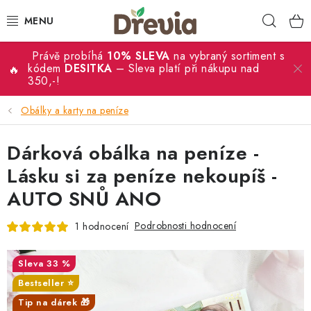
Přejít
Hleda
na
obsah
Právě probíhá
10% SLEVA
na vybraný sortiment s
SVATBA 💍
kódem
DESITKA
– Sleva platí při nákupu nad
350,-!
DÁRKY
Obálky a karty na peníze
KRABIČKY
Dárková obálka na peníze -
KUCHYŇSKÉ POTŘEBY
Lásku si za peníze nekoupíš -
AUTO SNŮ ANO
DEKORACE
Podrobnosti hodnocení
1 hodnocení
PŘÍLEŽITOSTI
33 %
MATERIÁLY A TVOŘENÍ
Bestseller ⭐️
Tip na dárek 🎁