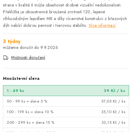
strana v kvalitě II může obsahovat drobné vizuální nedokonalosti.
Překližka je oboustranně broušená zrnitostí 120, lepená
vlhkuodolným lepidlem MR a díky vícevrstvé konstrukci z březových
dýh nabízí dobrou pevnost i tvarovou stabilitu.
Více informací
3 týdny
9.9.2026
Možnosti doručení
Množstevní sleva
1 - 49 ks
39 Kč
/ ks
50 - 99 ks = sleva 5 %
37,05 Kč
/ ks
100 - 199 ks = sleva 10 %
35,10 Kč
/ ks
200 - 299 ks = sleva 15 %
33,15 Kč
/ ks