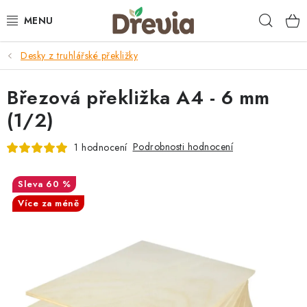
Přejít
Hleda
na
obsah
Desky z truhlářské překližky
SVATBA 💍
Březová překližka A4 - 6 mm
DÁRKY
(1/2)
KRABIČKY
Podrobnosti hodnocení
1 hodnocení
KUCHYŇSKÉ POTŘEBY
60 %
DEKORACE
Více za méně
PŘÍLEŽITOSTI
MATERIÁLY A TVOŘENÍ