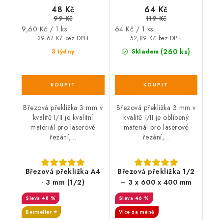
48 Kč
64 Kč
99 Kč
119 Kč
Měrná
Měrná
9,60 Kč / 1 ks
64 Kč / 1 ks
cena:
cena:
39,67 Kč bez DPH
52,89 Kč bez DPH
(260 ks)
3 týdny
Skladem
Březová překližka 3 mm v
Březová překližka 3 mm v
kvalitě I/II je kvalitní
kvalitě I/II je oblíbený
materiál pro laserové
materiál pro laserové
řezání,...
řezání,...
Březová překližka A4
Březová překližka 1/2
- 3 mm (1/2)
– 3 x 600 x 400 mm
48 %
46 %
Bestseller ⭐️
Více za méně