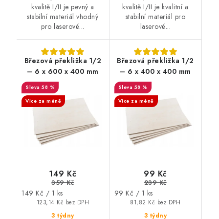
kvalitě I/II je pevný a
kvalitě I/II je kvalitní a
stabilní materiál vhodný
stabilní materiál pro
pro laserové...
laserové...
Březová překližka 1/2
Březová překližka 1/2
– 6 x 600 x 400 mm
– 6 x 400 x 400 mm
58 %
58 %
Více za méně
Více za méně
149 Kč
99 Kč
359 Kč
239 Kč
Měrná
Měrná
149 Kč / 1 ks
99 Kč / 1 ks
cena:
cena:
123,14 Kč bez DPH
81,82 Kč bez DPH
3 týdny
3 týdny