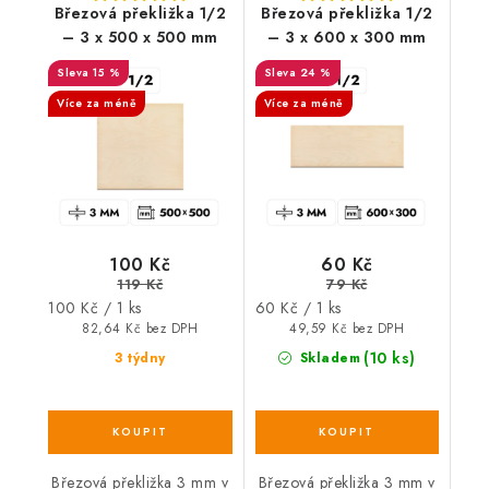
Březová překližka 1/2
Březová překližka 1/2
– 3 x 500 x 500 mm
– 3 x 600 x 300 mm
15 %
24 %
Více za méně
Více za méně
100 Kč
60 Kč
119 Kč
79 Kč
Měrná
Měrná
100 Kč / 1 ks
60 Kč / 1 ks
cena:
cena:
82,64 Kč bez DPH
49,59 Kč bez DPH
(10 ks)
3 týdny
Skladem
Březová překližka 3 mm v
Březová překližka 3 mm v