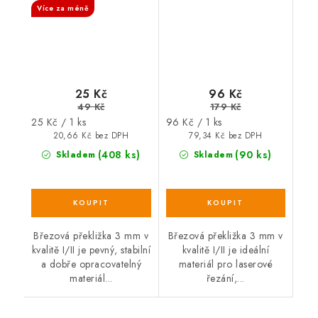
Více za méně
25 Kč
96 Kč
49 Kč
179 Kč
Měrná
Měrná
25 Kč / 1 ks
96 Kč / 1 ks
cena:
cena:
20,66 Kč bez DPH
79,34 Kč bez DPH
(408 ks)
(90 ks)
Skladem
Skladem
Březová překližka 3 mm v
Březová překližka 3 mm v
kvalitě I/II je pevný, stabilní
kvalitě I/II je ideální
a dobře opracovatelný
materiál pro laserové
materiál...
řezání,...