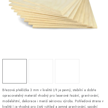
PRO FIRMY
NOVINKY
VÝPRODEJ 🔥
Hodnocení obchodu
Stav objednávky
Reklamace a vrácení zboží
Jak nakupovat
Dřeviny a certifikáty
Pro firmy
Velkoobchod
Kontakt
Březová překližka 3 mm v kvalitě I/II je pevný, stabilní a dobře
opracovatelný materiál vhodný pro laserové řezání, gravírování,
modelářství, dekorace i menší sériovou výrobu. Pohledová strana v
kvalitě I je vhodná pro čistý vzhled a jemné gravírování, spodní