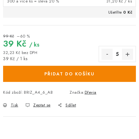
300 a více ks = sleva 20 %
31,20 Kč
/ ks
Ušetříte
0 Kč
99 Kč
–60 %
39 Kč
/ ks
32,23 Kč bez DPH
Měrná cena:
39 Kč / 1 ks
PŘIDAT DO KOŠÍKU
Kód zboží:
BRIZ_A4_6_AB
Značka:
Dřevia
Tisk
Zeptat se
Sdílet