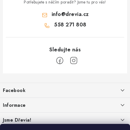
Potřebujete s něčím poradit? Jsme tu pro vás!
info
@
drevia.cz
558 271 808
Z
á
Facebook
p
a
Informace
t
í
Obchodní podmínky
Jsme Dřevia!
Ochrana osobních údajů