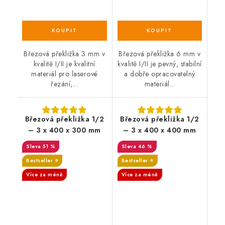
Březová překližka 3 mm v
Březová překližka 6 mm v
kvalitě I/II je kvalitní
kvalitě I/II je pevný, stabilní
materiál pro laserové
a dobře opracovatelný
řezání,...
materiál...
Březová překližka 1/2
Březová překližka 1/2
– 3 x 400 x 300 mm
– 3 x 400 x 400 mm
51 %
46 %
Bestseller ⭐️
Bestseller ⭐️
Více za méně
Více za méně