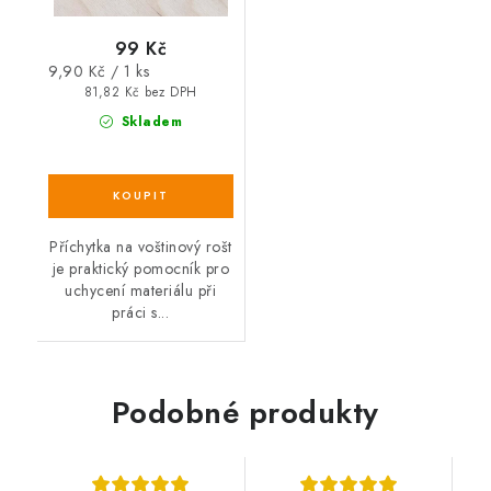
99 Kč
Měrná
9,90 Kč / 1 ks
cena:
81,82 Kč bez DPH
Skladem
Příchytka na voštinový rošt
je praktický pomocník pro
uchycení materiálu při
práci s...
Podobné produkty