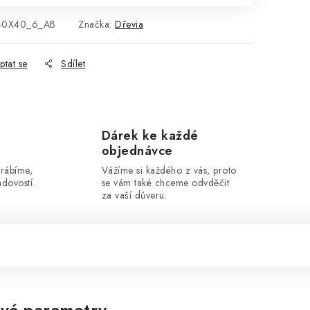
40X40_6_AB
Značka:
Dřevia
ptat se
Sdílet
Dárek ke každé
objednávce
yrábíme,
Vážíme si každého z vás, proto
dovostí.
se vám také chceme odvděčit
za vaší důveru.
vé parametry