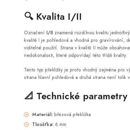
🔍 Kvalita I/II
Označení
I/II
znamená rozdílnou kvalitu jednotlivýc
kvalitě I je pohledová a vhodná pro gravírování, d
viditelné použití. Strana v kvalitě II může obsahov
nedokonalosti, které odpovídají této třídě kvality.
Tento typ překližky je proto vhodný zejména pro vý
strana hlavní pohledová a druhá strana není tolik vi
📐 Technické parametry
Materiál:
březová překližka
Tloušťka:
6 mm