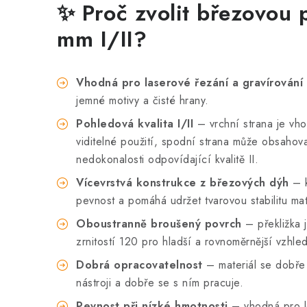
✨ Proč zvolit březovou 
mm I/II?
Vhodná pro laserové řezání a gravírování
jemné motivy a čisté hrany.
Pohledová kvalita I/II
– vrchní strana je vho
viditelné použití, spodní strana může obsahova
nedokonalosti odpovídající kvalitě II.
Vícevrstvá konstrukce z březových dýh
– k
pevnost a pomáhá udržet tvarovou stabilitu mat
Oboustranně broušený povrch
– překližka 
zrnitostí 120 pro hladší a rovnoměrnější vzhled
Dobrá opracovatelnost
– materiál se dobře 
nástroji a dobře se s ním pracuje.
Pevnost při nízké hmotnosti
– vhodná pro l