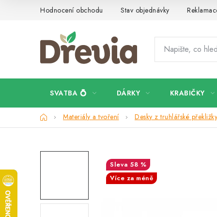
Přejít
Hodnocení obchodu
Stav objednávky
Reklamace
na
obsah
SVATBA 💍
DÁRKY
KRABIČKY
Domů
Materiály a tvoření
Desky z truhlářské překližk
58 %
Více za méně