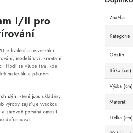
m I/II pro
Značka
írování
Kategorie
II
je kvalitní a univerzální
Odstín
ování, modelářství, kreativní
ci. Hodí se všude tam, kde
Šířka (cm)
litě materiálu a pěkném
Výška (cm)
ých dýh
, které jsou ukládány
Materiál
b výroby zajišťuje vysokou
t a zároveň pomáhá omezit
Délka (cm)
ebo deformovat.