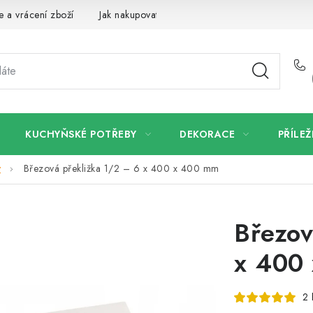
 a vrácení zboží
Jak nakupovat
Dřeviny a certifikáty
Pro
KUCHYŇSKÉ POTŘEBY
DEKORACE
PŘÍLEŽ
y
Březová překližka 1/2 – 6 x 400 x 400 mm
Březov
x 400
2 