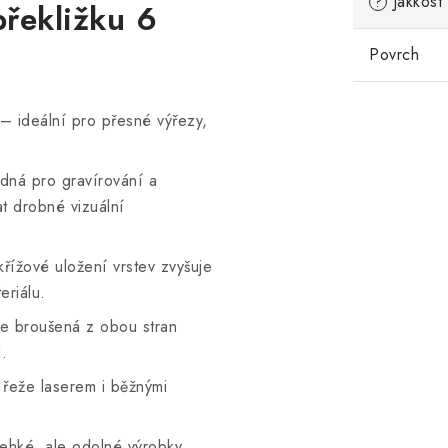
Jakkost
?
překližku 6
Povrch
– ideální pro přesné výřezy,
dná pro gravírování a
t drobné vizuální
řížové uložení vrstev zvyšuje
eriálu.
je broušená z obou stran
.
řeže laserem i běžnými
ehké, ale odolné výrobky.