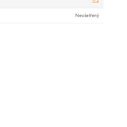
1/2
Neošetřený