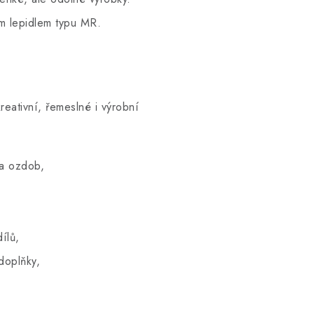
m lepidlem typu MR.
kreativní, řemeslné i výrobní
 a ozdob,
ílů,
doplňky,