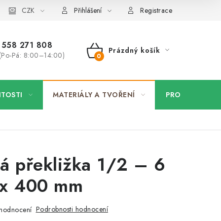
 firmy
CZK
Velkoobchod
Kontakt
Přihlášení
Registrace
558 271 808
Prázdný košík
(Po-Pá: 8:00–14:00)
NÁKUPNÍ
KOŠÍK
ITOSTI
MATERIÁLY A TVOŘENÍ
PRO FIRMY
á překližka 1/2 – 6
 x 400 mm
Podrobnosti hodnocení
hodnocení