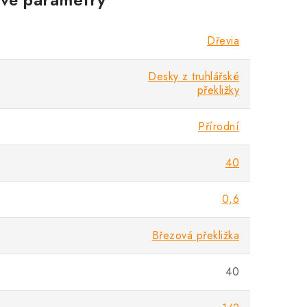
Dřevia
Desky z truhlářské
překližky
Přírodní
40
0,6
Březová překližka
40