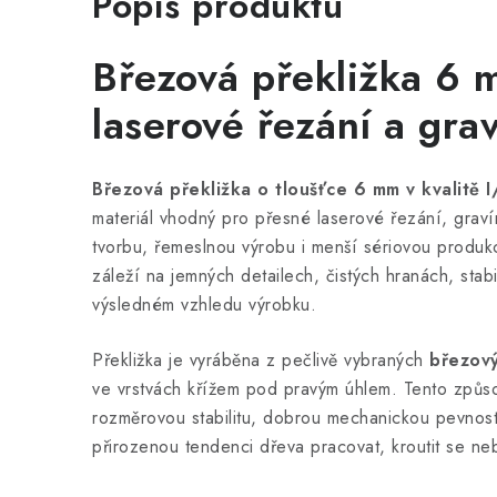
Popis produktu
Březová překližka 6 m
laserové řezání a
grav
Březová překližka o tloušťce 6 mm v kvalitě I/
materiál vhodný pro přesné laserové řezání, gravír
tvorbu, řemeslnou výrobu i menší sériovou produk
záleží na jemných detailech, čistých hranách, stabi
výsledném vzhledu výrobku.
Překližka je vyráběna z pečlivě vybraných
březov
ve vrstvách křížem pod pravým úhlem. Tento způso
rozměrovou stabilitu, dobrou mechanickou pevnos
přirozenou tendenci dřeva pracovat, kroutit se n