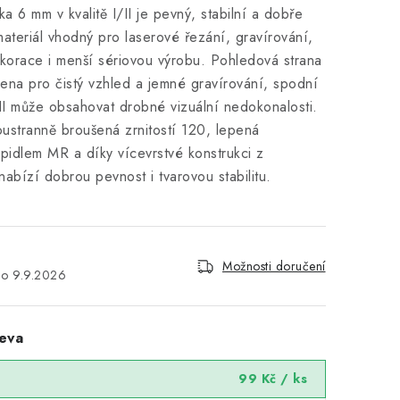
a 6 mm v kvalitě I/II je pevný, stabilní a dobře
ateriál vhodný pro laserové řezání, gravírování,
korace i menší sériovou výrobu. Pohledová strana
určena pro čistý vzhled a jemné gravírování, spodní
ě II může obsahovat drobné vizuální nedokonalosti.
oustranně broušená zrnitostí 120, lepená
pidlem MR a díky vícevrstvé konstrukci z
abízí dobrou pevnost i tvarovou stabilitu.
Možnosti doručení
9.9.2026
eva
99 Kč
/ ks