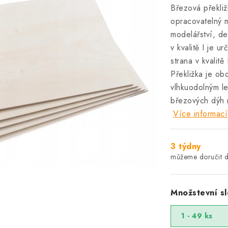
Březová překližk
opracovatelný m
modelářství, de
v kvalitě I je 
strana v kvalit
Překližka je ob
vlhkuodolným le
březových dýh n
Více informací
3 týdny
Množstevní sl
1 - 49 ks