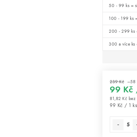
50 - 99 ks = s
100 - 199 ks 
200 - 299 ks 
300 a více ks
239 Kč
–58
99 Kč
81,82 Kč bez
Měrná cena
99 Kč / 1 k