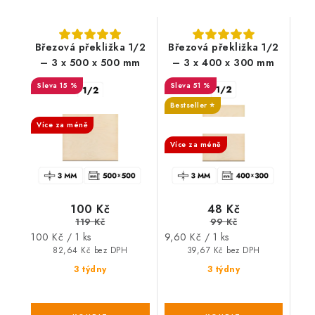
Březová překližka 1/2
Březová překližka 1/2
– 3 x 500 x 500 mm
– 3 x 400 x 300 mm
15 %
51 %
SALECODE:DESITKA:10:%
Bestseller ⭐️
Více za méně
SALECODE:DESITKA:10:%
Více za méně
100 Kč
48 Kč
119 Kč
99 Kč
Měrná
Měrná
100 Kč / 1 ks
9,60 Kč / 1 ks
cena:
cena:
82,64 Kč bez DPH
39,67 Kč bez DPH
3 týdny
3 týdny