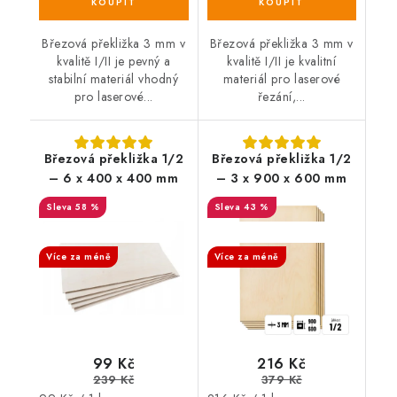
Březová překližka 3 mm v
Březová překližka 3 mm v
kvalitě I/II je pevný a
kvalitě I/II je kvalitní
stabilní materiál vhodný
materiál pro laserové
pro laserové...
řezání,...
Březová překližka 1/2
Březová překližka 1/2
– 6 x 400 x 400 mm
– 3 x 900 x 600 mm
58 %
43 %
SALECODE:DESITKA:10:%
SALECODE:DESITKA:10:%
Více za méně
Více za méně
99 Kč
216 Kč
239 Kč
379 Kč