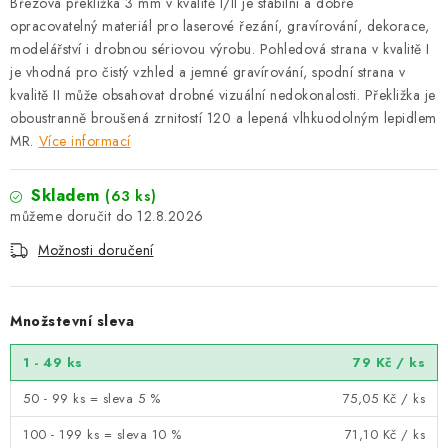
Březová překližka 3 mm v kvalitě I/II je stabilní a dobře
opracovatelný materiál pro laserové řezání, gravírování, dekorace,
modelářství i drobnou sériovou výrobu. Pohledová strana v kvalitě I
je vhodná pro čistý vzhled a jemné gravírování, spodní strana v
kvalitě II může obsahovat drobné vizuální nedokonalosti. Překližka je
oboustranně broušená zrnitostí 120 a lepená vlhkuodolným lepidlem
MR.
Více informací
Skladem
(63 ks)
12.8.2026
Možnosti doručení
Množstevní sleva
1 - 49 ks
79 Kč
/ ks
50 - 99 ks = sleva 5 %
75,05 Kč
/ ks
100 - 199 ks = sleva 10 %
71,10 Kč
/ ks