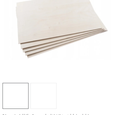
PRO FIRMY
NOVINKY
VÝPRODEJ 🔥
Hodnocení obchodu
Stav objednávky
Reklamace a vrácení zboží
Jak nakupovat
Dřeviny a certifikáty
Pro firmy
Velkoobchod
Kontakt