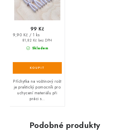
99 Kč
Měrná
9,90 Kč / 1 ks
cena:
81,82 Kč bez DPH
Skladem
Příchytka na voštinový rošt
je praktický pomocník pro
uchycení materiálu při
práci s...
Podobné produkty