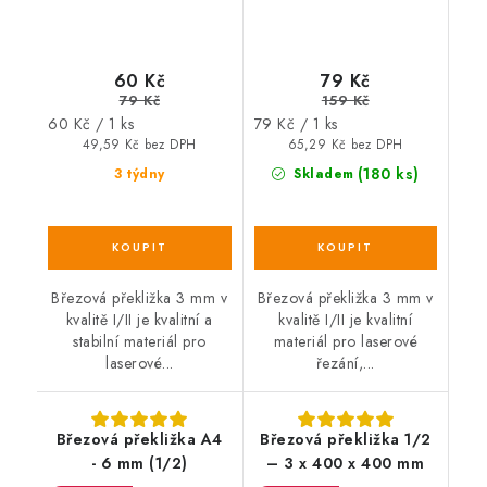
60 Kč
79 Kč
79 Kč
159 Kč
Měrná
Měrná
60 Kč / 1 ks
79 Kč / 1 ks
cena:
cena:
49,59 Kč bez DPH
65,29 Kč bez DPH
(180 ks)
3 týdny
Skladem
Březová překližka 3 mm v
Březová překližka 3 mm v
kvalitě I/II je kvalitní a
kvalitě I/II je kvalitní
stabilní materiál pro
materiál pro laserové
laserové...
řezání,...
Březová překližka A4
Březová překližka 1/2
- 6 mm (1/2)
– 3 x 400 x 400 mm