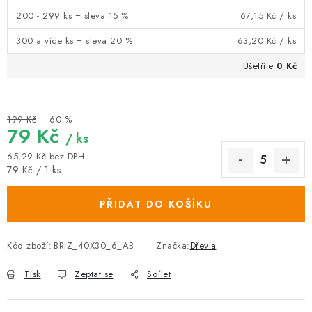
200 - 299 ks = sleva 15 %
67,15 Kč
/ ks
300 a více ks = sleva 20 %
63,20 Kč
/ ks
Ušetříte
0 Kč
199 Kč
–60 %
79 Kč
/ ks
65,29 Kč bez DPH
Měrná cena:
79 Kč / 1 ks
PŘIDAT DO KOŠÍKU
Kód zboží:
BRIZ_40X30_6_AB
Značka:
Dřevia
Tisk
Zeptat se
Sdílet