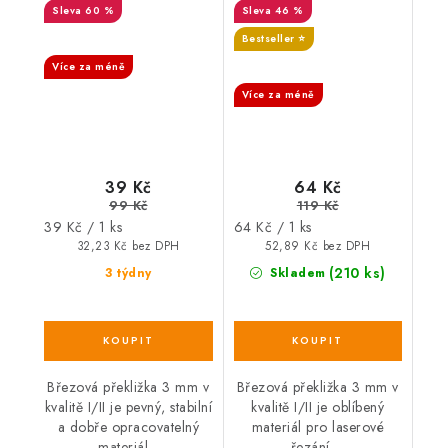
60 %
46 %
SALECODE:DESITKA:10:%
Bestseller ⭐️
Více za méně
SALECODE:DESITKA:10:%
Více za méně
39 Kč
64 Kč
99 Kč
119 Kč
Měrná
Měrná
39 Kč / 1 ks
64 Kč / 1 ks
cena:
cena:
32,23 Kč bez DPH
52,89 Kč bez DPH
(210 ks)
3 týdny
Skladem
Březová překližka 3 mm v
Březová překližka 3 mm v
kvalitě I/II je pevný, stabilní
kvalitě I/II je oblíbený
a dobře opracovatelný
materiál pro laserové
materiál...
řezání,...