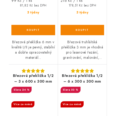
Měrná
Měrná
99 Kč / 1 ks
216 Kč / 1 ks
cena:
cena:
81,82 Kč bez DPH
178,51 Kč bez DPH
3 týdny
3 týdny
Březová překližka 6 mm v
Březová truhlářská
kvalitě I/II je pevný, stabilní
překližka 3 mm je vhodná
a dobře opracovatelný
pro laserové řezání,
materiál...
gravírování, malování,...
Březová překližka 1/2
Březová překližka 1/2
– 3 x 600 x 300 mm
– 6 x 300 x 300 mm
24 %
50 %
SALECODE:DESITKA:10:%
SALECODE:DESITKA:10:%
Více za méně
Více za méně