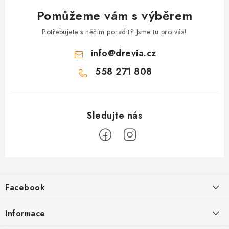
Pomůžeme vám s výběrem
Potřebujete s něčím poradit? Jsme tu pro vás!
info
@
drevia.cz
558 271 808
Z
á
Facebook
p
a
Informace
t