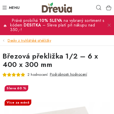
Přejít
Hleda
na
obsah
Právě probíhá
10% SLEVA
na vybraný sortiment s
SVATBA 💍
kódem
DESITKA
– Sleva platí při nákupu nad
350,-!
DÁRKY
Desky z truhlářské překližky
KRABIČKY
Březová překližka 1/2 – 6 x
KUCHYŇSKÉ POTŘEBY
400 x 300 mm
Podrobnosti hodnocení
2 hodnocení
DEKORACE
PŘÍLEŽITOSTI
60 %
SALECODE:DESITKA:10:%
MATERIÁLY A TVOŘENÍ
Více za méně