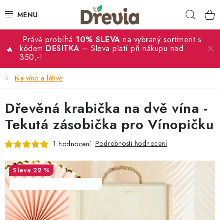
Přejít
Hleda
na
obsah
Právě probíhá
10% SLEVA
na vybraný sortiment s
SVATBA 💍
kódem
DESITKA
– Sleva platí při nákupu nad
350,-!
DÁRKY
Na víno a láhve
KRABIČKY
Dřevěná krabička na dvě vína -
KUCHYŇSKÉ POTŘEBY
Tekutá zásobička pro Vínopičku
Podrobnosti hodnocení
1 hodnocení
DEKORACE
PŘÍLEŽITOSTI
22 %
SALECODE:DESITKA:10:%
MATERIÁLY A TVOŘENÍ