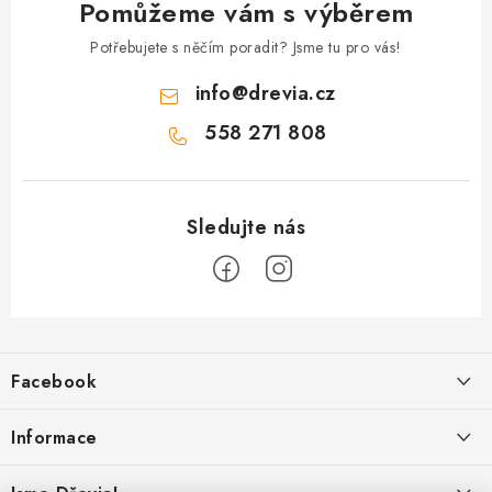
Pomůžeme vám s výběrem
Potřebujete s něčím poradit? Jsme tu pro vás!
info
@
drevia.cz
558 271 808
Z
á
Facebook
p
a
Informace
t
í
Obchodní podmínky