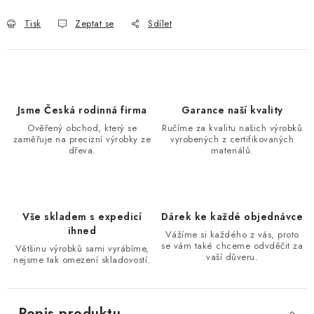
Tisk
Zeptat se
Sdílet
Jsme Česká rodinná firma
Garance naší kvality
Ověřený obchod, který se
Ručíme za kvalitu našich výrobků
zaměřuje na precizní výrobky ze
vyrobených z certifikovaných
dřeva.
materiálů.
Vše skladem s expedicí
Dárek ke každé objednávce
ihned
Vážíme si každého z vás, proto
se vám také chceme odvděčit za
Většinu výrobků sami vyrábíme,
vaší důveru.
nejsme tak omezení skladovostí.
Popis produktu