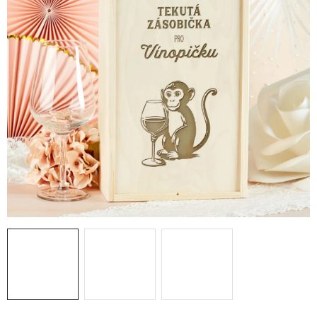
PRO FIRMY
NOVINKY
VÝPRODEJ 🔥
Hodnocení obchodu
Stav objednávky
Reklamace a vrácení zboží
Jak nakupovat
Dřeviny a certifikáty
Pro firmy
Velkoobchod
Kontakt