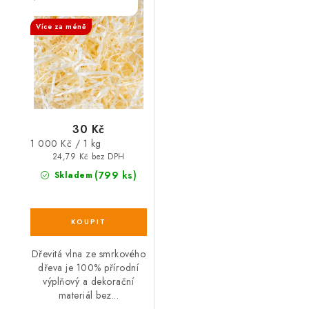
SALECODE:DESITKA:10:%
Více za méně
30 Kč
Měrná
1 000 Kč / 1 kg
cena:
24,79 Kč bez DPH
(799 ks)
Skladem
Dřevitá vlna ze smrkového
dřeva je 100% přírodní
výplňový a dekorační
materiál bez...