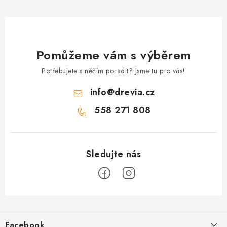
Pomůžeme vám s výběrem
Potřebujete s něčím poradit? Jsme tu pro vás!
info
@
drevia.cz
558 271 808
Z
á
Facebook