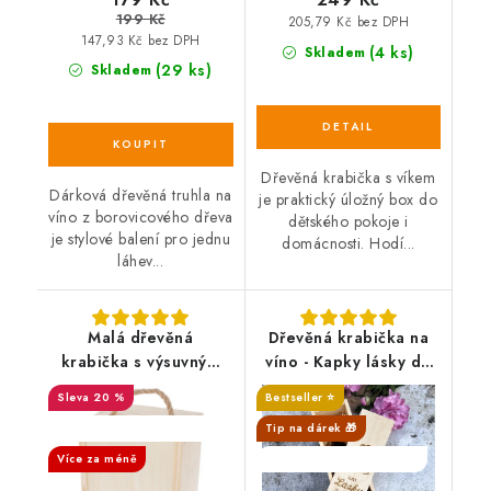
199 Kč
205,79 Kč bez DPH
147,93 Kč bez DPH
(4 ks)
Skladem
(29 ks)
Skladem
Dřevěná krabička s víkem
Dárková dřevěná truhla na
je praktický úložný box do
víno z borovicového dřeva
dětského pokoje i
je stylové balení pro jednu
domácnosti. Hodí...
láhev...
Malá dřevěná
Dřevěná krabička na
krabička s výsuvným
víno - Kapky lásky do
víkem - 19x16x13 cm
manželství
20 %
Bestseller ⭐️
SALECODE:DESITKA:10:%
Tip na dárek 🎁
Více za méně
SALECODE:DESITKA:10:%