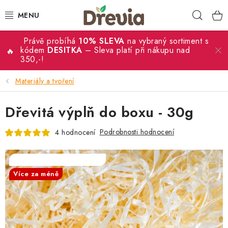
Přejít
Hleda
na
obsah
Právě probíhá
10% SLEVA
na vybraný sortiment s
SVATBA 💍
kódem
DESITKA
– Sleva platí při nákupu nad
350,-!
DÁRKY
Materiály a tvoření
KRABIČKY
Dřevitá výplň do boxu - 30g
KUCHYŇSKÉ POTŘEBY
Podrobnosti hodnocení
4 hodnocení
DEKORACE
SALECODE:DESITKA:10:%
Více za méně
PŘÍLEŽITOSTI
MATERIÁLY A TVOŘENÍ