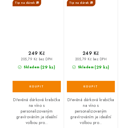
Tip na dárek 🎁
Tip na dárek 🎁
Vínopičku
SALECODE:DESITKA:10:%
SALECODE:DESITKA:10:%
249 Kč
249 Kč
205,79 Kč bez DPH
205,79 Kč bez DPH
(29 ks)
(29 ks)
Skladem
Skladem
Dřevěná dárková krabička
Dřevěná dárková krabička
na víno s
na víno s
personalizovaným
personalizovaným
gravírováním je ideální
gravírováním je ideální
volbou pro...
volbou pro...