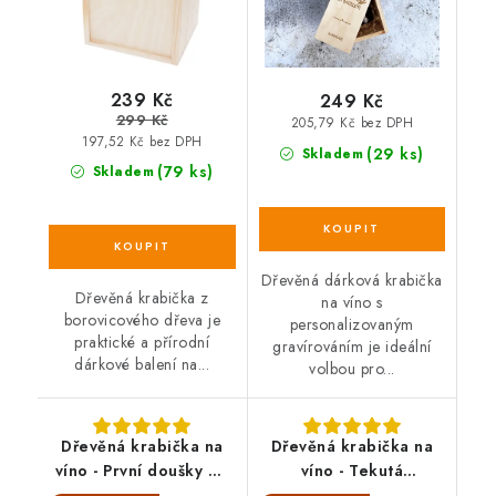
239 Kč
249 Kč
299 Kč
205,79 Kč bez DPH
197,52 Kč bez DPH
(29 ks)
Skladem
(79 ks)
Skladem
Dřevěná dárková krabička
Dřevěná krabička z
na víno s
borovicového dřeva je
personalizovaným
praktické a přírodní
gravírováním je ideální
dárkové balení na...
volbou pro...
Dřevěná krabička na
Dřevěná krabička na
víno - První doušky do
víno - Tekutá
manželství
zásobička pro