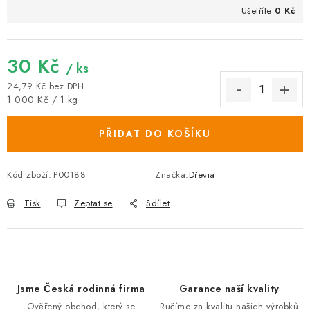
Ušetříte
0 Kč
30 Kč
/ ks
24,79 Kč bez DPH
Měrná cena:
1 000 Kč / 1 kg
PŘIDAT DO KOŠÍKU
Kód zboží:
P00188
Značka:
Dřevia
Tisk
Zeptat se
Sdílet
Jsme Česká rodinná firma
Garance naší kvality
Ověřený obchod, který se
Ručíme za kvalitu našich výrobků