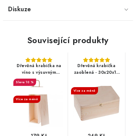
Diskuze
Související produkty
Dřevěná krabička na
Dřevěná krabička
víno s výsuvným
zaoblená - 30x20x13
víkem - 36x11x11 cm
cm, přírodní
10 %
SALECODE:DESITKA:10:%
SALECODE:DESITKA:10:%
Více za méně
Více za méně
179 Kč
249 Kč