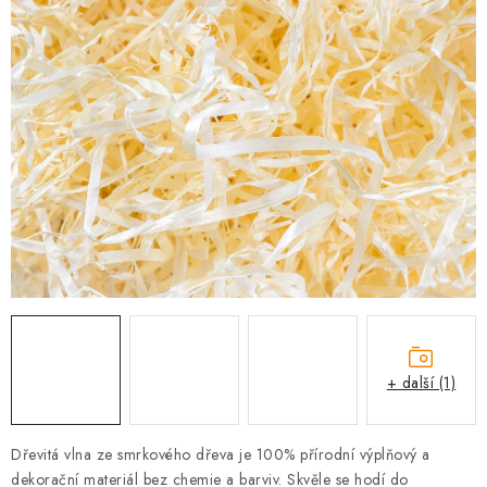
PRO FIRMY
NOVINKY
VÝPRODEJ 🔥
Hodnocení obchodu
Stav objednávky
Reklamace a vrácení zboží
Jak nakupovat
Dřeviny a certifikáty
Pro firmy
Velkoobchod
Kontakt
+ další (1)
Dřevitá vlna ze smrkového dřeva je 100% přírodní výplňový a
dekorační materiál bez chemie a barviv. Skvěle se hodí do