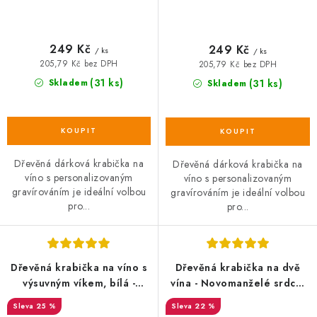
249 Kč
249 Kč
/ ks
/ ks
205,79 Kč bez DPH
205,79 Kč bez DPH
(31 ks)
Skladem
(31 ks)
Skladem
Dřevěná dárková krabička na
Dřevěná dárková krabička na
víno s personalizovaným
víno s personalizovaným
gravírováním je ideální volbou
gravírováním je ideální volbou
pro...
pro...
Dřevěná krabička na víno s
Dřevěná krabička na dvě
výsuvným víkem, bílá -
vína - Novomanželé srdce,
36x11x11 cm
se jménem
25 %
22 %