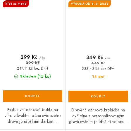
Více za méně
VÝROBA OD 6. 8. 2026
299 Kč
349 Kč
/ ks
/ ks
399 Kč
449 Kč
247,11 Kč bez DPH
288,43 Kč bez DPH
(15 ks)
Skladem
14 dní
Exkluzivní dárková truhla na
Dřevěná dárková krabička na
víno z kvalitního borovicového
dvě vína s personalizovaným
dřeva je ideálním dárkem...
gravírováním je ideální volbou...