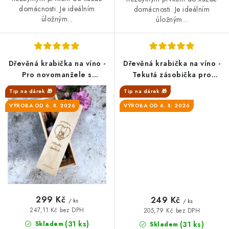
domácnosti. Je ideálním
domácnosti. Je ideálním
úložným...
úložným...
Dřevěná krabička na víno -
Dřevěná krabička na víno -
Pro novomanžele s
Tekutá zásobička pro
věnováním, srdce
Vínopičku
Tip na dárek 🎁
Tip na dárek 🎁
VÝROBA OD 6. 8. 2026
VÝROBA OD 6. 8. 2026
299 Kč
249 Kč
/ ks
/ ks
247,11 Kč bez DPH
205,79 Kč bez DPH
(31 ks)
Skladem
(31 ks)
Skladem