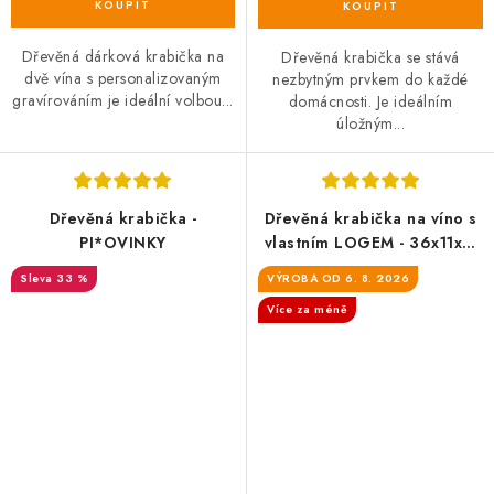
Dřevěná dárková krabička na
Dřevěná krabička se stává
dvě vína s personalizovaným
nezbytným prvkem do každé
gravírováním je ideální volbou...
domácnosti. Je ideálním
úložným...
Dřevěná krabička -
Dřevěná krabička na víno s
PI*OVINKY
vlastním LOGEM - 36x11x11
cm
33 %
VÝROBA OD 6. 8. 2026
Více za méně