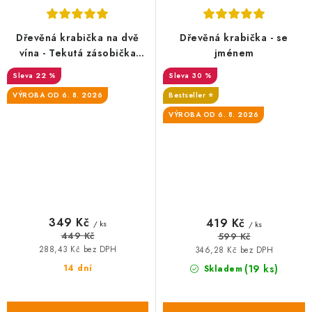
Dřevěná krabička na dvě
Dřevěná krabička - se
vína - Tekutá zásobička
jménem
pro Vínopičku
22 %
30 %
VÝROBA OD 6. 8. 2026
Bestseller ⭐️
VÝROBA OD 6. 8. 2026
349 Kč
419 Kč
/ ks
/ ks
449 Kč
599 Kč
288,43 Kč bez DPH
346,28 Kč bez DPH
14 dní
(19 ks)
Skladem