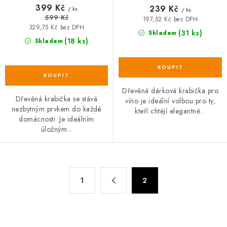
399 Kč
239 Kč
/ ks
/ ks
599 Kč
197,52 Kč bez DPH
329,75 Kč bez DPH
(31 ks)
Skladem
(18 ks)
Skladem
Dřevěná dárková krabička pro
Dřevěná krabička se stává
víno je ideální volbou pro ty,
nezbytným prvkem do každé
kteří chtějí elegantně...
domácnosti. Je ideálním
úložným...
O
S
1
2
t
v
r
l
á
á
n
d