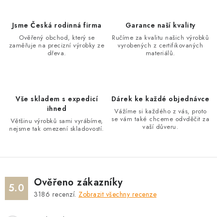
k
a
o
c
Jsme Česká rodinná firma
Garance naší kvality
v
í
Ověřený obchod, který se
Ručíme za kvalitu našich výrobků
á
zaměřuje na precizní výrobky ze
vyrobených z certifikovaných
p
n
dřeva.
materiálů.
r
í
v
k
y
Vše skladem s expedicí
Dárek ke každé objednávce
ihned
v
Vážíme si každého z vás, proto
se vám také chceme odvděčit za
Většinu výrobků sami vyrábíme,
ý
vaší důveru.
nejsme tak omezení skladovostí.
p
i
s
u
Ověřeno zákazníky
5.0
3186
recenzí.
Zobrazit všechny recenze