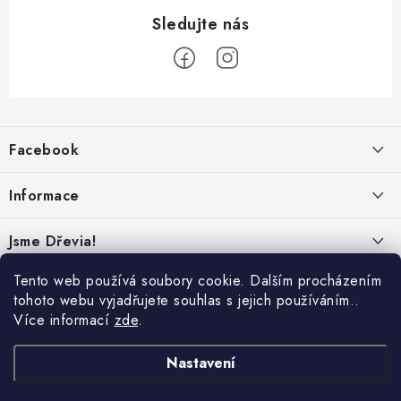
Z
á
Facebook
p
a
Informace
t
í
Obchodní podmínky
Jsme Dřevia!
Ochrana osobních údajů
Kontakt
Tento web používá soubory cookie. Dalším procházením
Reklamace & vrácení
tohoto webu vyjadřujete souhlas s jejich používáním..
Náš příběh
Více informací
zde
.
Hodnocení
Online platby:
Přepravci:
Udržitelnost
Nastavení
Dřeviny a certifikáty
Nabídka pro firmy