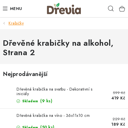
Přejít
Hleda
na
obsah
Krabičky
SVATBA 💍
DÁRKY
Dřevěné krabičky na alkohol
,
Strana 2
KRABIČKY
KUCHYŇSKÉ POTŘEBY
Nejprodávanější
DEKORACE
Dřevěná krabička na svatbu - Dekorativní s
599 Kč
iniciály
419 Kč
PŘÍLEŽITOSTI
(9 ks)
Skladem
MATERIÁLY A TVOŘENÍ
Dřevěná krabička na víno - 36x11x10 cm
229 Kč
189 Kč
(50 ks)
Skladem