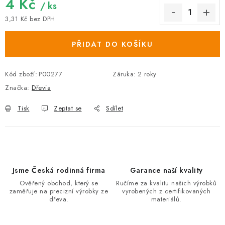
4 Kč
/ ks
3,31 Kč bez DPH
Měrná cena:
PŘIDAT DO KOŠÍKU
Kód zboží:
P00277
Záruka
:
2 roky
Značka:
Dřevia
Tisk
Zeptat se
Sdílet
Jsme Česká rodinná firma
Garance naší kvality
Ověřený obchod, který se
Ručíme za kvalitu našich výrobků
zaměřuje na precizní výrobky ze
vyrobených z certifikovaných
dřeva.
materiálů.