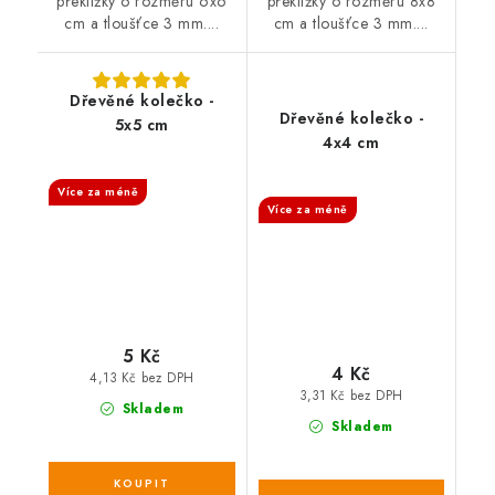
překližky o rozměru 6x6
překližky o rozměru 8x8
cm a tloušťce 3 mm....
cm a tloušťce 3 mm....
Dřevěné kolečko -
Dřevěné kolečko -
5x5 cm
4x4 cm
SALECODE:DESITKA:10:%
SALECODE:DESITKA:10:%
Více za méně
Více za méně
5 Kč
4 Kč
4,13 Kč bez DPH
3,31 Kč bez DPH
Skladem
Skladem