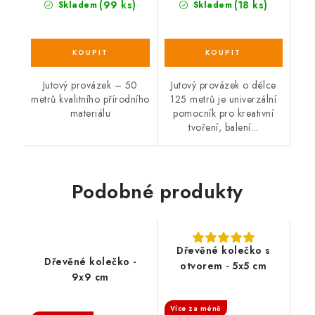
(99 ks)
(18 ks)
Skladem
Skladem
Jutový provázek – 50
Jutový provázek o délce
metrů kvalitního přírodního
125 metrů je univerzální
materiálu
pomocník pro kreativní
tvoření, balení...
Podobné produkty
Dřevěné kolečko s
Dřevěné kolečko -
otvorem - 5x5 cm
9x9 cm
SALECODE:DESITKA:10:%
SALECODE:DESITKA:10:%
Více za méně