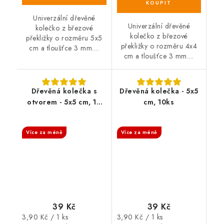
Univerzální dřevěné
Univerzální dřevěné
kolečko z březové
kolečko z březové
překližky o rozměru 5x5
překližky o rozměru 4x4
cm a tloušťce 3 mm....
cm a tloušťce 3 mm....
Dřevěná kolečka s
Dřevěná kolečka - 5x5
otvorem - 5x5 cm, 10
cm, 10ks
ks
SALECODE:DESITKA:10:%
SALECODE:DESITKA:10:%
Více za méně
Více za méně
39 Kč
39 Kč
Měrná
Měrná
3,90 Kč / 1 ks
3,90 Kč / 1 ks