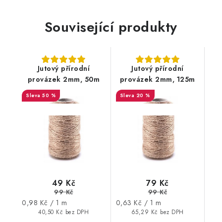
Související produkty
Jutový přírodní
Jutový přírodní
provázek 2mm, 50m
provázek 2mm, 125m
50 %
20 %
SALECODE:DESITKA:10:%
SALECODE:DESITKA:10:%
49 Kč
79 Kč
99 Kč
99 Kč
Měrná
Měrná
0,98 Kč / 1 m
0,63 Kč / 1 m
cena:
cena:
40,50 Kč bez DPH
65,29 Kč bez DPH