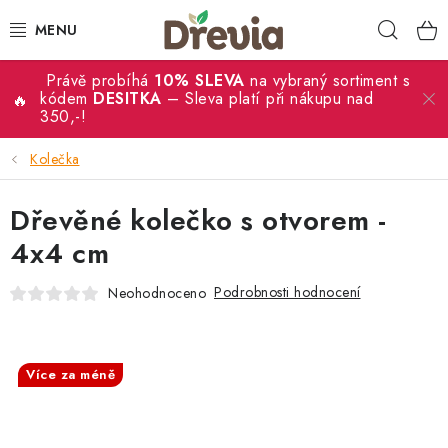
Přejít
Hleda
na
obsah
Právě probíhá
10% SLEVA
na vybraný sortiment s
SVATBA 💍
kódem
DESITKA
– Sleva platí při nákupu nad
350,-!
DÁRKY
Kolečka
KRABIČKY
Dřevěné kolečko s otvorem -
KUCHYŇSKÉ POTŘEBY
4x4 cm
Podrobnosti hodnocení
Neohodnoceno
DEKORACE
PŘÍLEŽITOSTI
SALECODE:DESITKA:10:%
Více za méně
MATERIÁLY A TVOŘENÍ