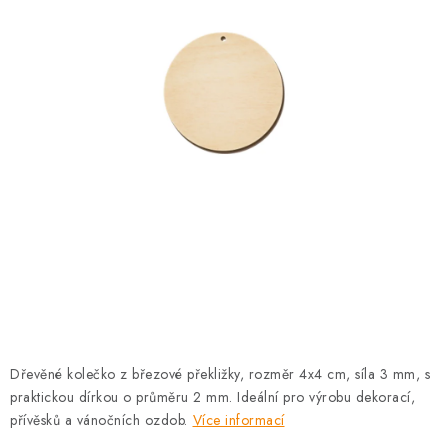
PRO FIRMY
NOVINKY
VÝPRODEJ 🔥
Hodnocení obchodu
Stav objednávky
Reklamace a vrácení zboží
Jak nakupovat
Dřeviny a certifikáty
Pro firmy
Velkoobchod
Kontakt
Dřevěné kolečko z březové překližky, rozměr 4x4 cm, síla 3 mm, s
praktickou dírkou o průměru 2 mm. Ideální pro výrobu dekorací,
přívěsků a vánočních ozdob.
Více informací