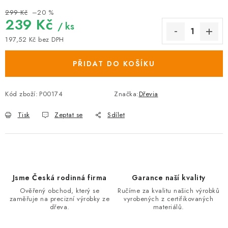
299 Kč
–20 %
239 Kč
/ ks
197,52 Kč bez DPH
Měrná cena:
PŘIDAT DO KOŠÍKU
Kód zboží:
P00174
Značka:
Dřevia
Tisk
Zeptat se
Sdílet
Jsme Česká rodinná firma
Garance naší kvality
Ověřený obchod, který se
Ručíme za kvalitu našich výrobků
zaměřuje na precizní výrobky ze
vyrobených z certifikovaných
dřeva.
materiálů.